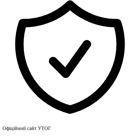
Атестація
Безбар'єрність для глухих
Вінницька область
Волинська область
Дніпропетровська область
Донецька область
Житомирська область
Закарпатська область
Запорізька область
Івано-Франківська область
Київ
Київська область
Кіровоградська область
Львівська область
Миколаївська область
Одеська область
Полтавська область
Рівненська область
Офіційний сайт УТОГ
Сумська область
Тернопільська область