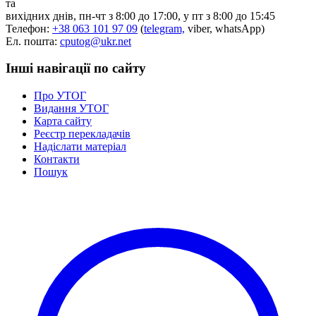
та
Нормативна база УТОГ
вихідних днів, пн-чт з 8:00 до 17:00, у пт з 8:00 до 15:45
Конвенція ООН
Телефон:
+38 063 101 97 09
(
telegram,
viber, whatsApp)
Законодавство
Ел. пошта:
cputog@ukr.net
Декларації
Документи ВФГ
Інші навігації по сайту
Міжнародні документи
Про УТОГ
Видання УТОГ
Карта сайту
Реєстр перекладачів
Надіслати матеріал
Контакти
Пошук