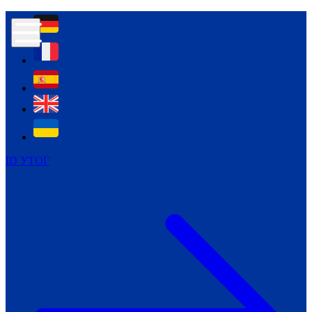
Контур психологічної безпеки глухих
Культура
Міжнародний тиждень глухих людей
Міжнародний тиждень глухих людей
2021
Міжнародний тиждень глухих людей
2022
Міжнародний тиждень глухих людей
2023
ID УТОГ
Міжнародний тиждень глухих людей
2024
Щоденні теми: 23 - 29 вересня
2024
Всеукраїнський пісенний
челендж «Україно, ти є!»
Молодіжний челендж «Жестова
мова для мене – це…»
Репортажі спеціальних та
інклюзивних начальних закладів
України