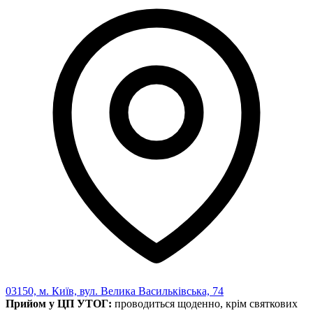
Харківська область
Херсонська область
Хмельницька область
Черкаська область
Чернівецька область
Чернігівська область
Особи відповідальні за контактування з
питань укладення договорів
Вивчаємо жестову мову
Дитяча сторінка
Новини про жестову мову
Ресурс для вивчення жестових мов різних країн
ЦУЖМ
Проєкт "Жестова мова для поліцейських"
ВІКТОРИНА
На допомогу військовим
Медична термінологія жестовою мовою
03150, м. Київ, вул. Велика Васильківська, 74
Прийом у ЦП УТОГ:
проводиться щоденно, крім святкових
Статут УТОГ