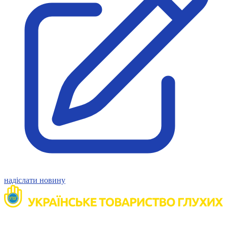
Молодіжні лідери УТОГ
Ветерани УТОГ
Мережа УТОГ
Підприємства УТОГ
Рекорди УТОГ
Видання УТОГ
Звіти
Посилання сторінок УТОГ
Контакти
Навчальні програми
Дошкільна освіта
Загальна освіта
Для абітурієнтів
Уроки
Українська жестова мова
Географія
Правознавство
Я досліджую світ
надіслати новину
Реєстр перекладачів жестової мови Українського
товариства глухих
Підготовка перекладачів
"Сервіс УТОГ"