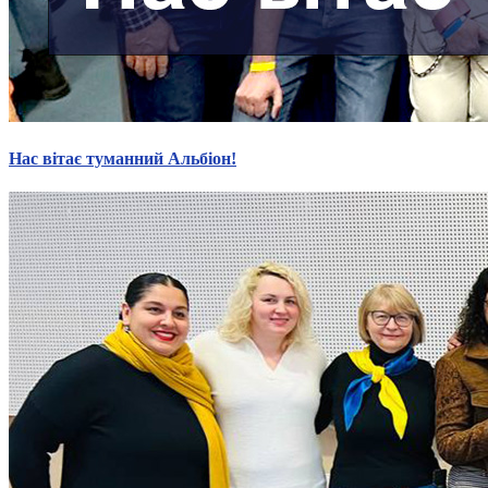
Молодіжні лідери УТОГ
Ветерани УТОГ
Мережа УТОГ
Підприємства УТОГ
Рекорди УТОГ
Видання УТОГ
Звіти
Посилання сторінок УТОГ
Нас вітає туманний Альбіон!
Контакти
Навчальні програми
Дошкільна освіта
Загальна освіта
Для абітурієнтів
Уроки
Українська жестова мова
Географія
Правознавство
Я досліджую світ
Реєстр перекладачів жестової мови Українського
товариства глухих
Підготовка перекладачів
"Сервіс УТОГ"