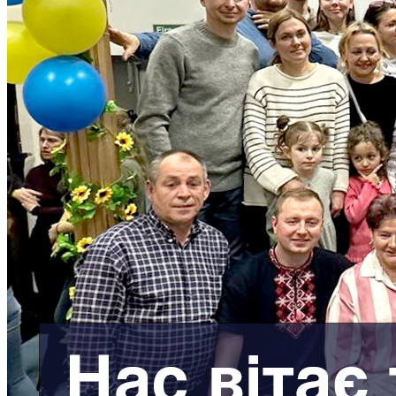
Кадрові зміни
Працевлаштування
Про глухих
Постаті в УТОГ
Все про УТОГ: ваші права, послуги та підтримка:
Важлива інформація
Благодійні справи
Історія глухих
Коронавірус
Брифінги
Корисні інформаційні матеріали від Т. Ломакіної
Офіційна інформація
Про УТОГ
Керівництво УТОГ
Громадські ради УТОГ ⩺
Всеукраїнська Рада голів обласних
організацій УТОГ
Всеукраїнська Рада ветеранів УТОГ
Всеукраїнська Рада перекладачів жестової
мови УТОГ
Всеукраїнська Рада директорів УТОГ
Всеукраїнська молодіжна Рада УТОГ