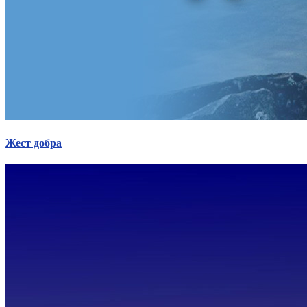
Статут УТОГ
Нормативна база УТОГ
Конвенція ООН
Законодавство
Декларації
Документи ВФГ
Міжнародні документи
Жест добра