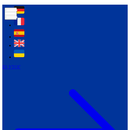
Контур психологічної безпеки глухих
Культура
Міжнародний тиждень глухих людей
Міжнародний тиждень глухих людей
2021
Міжнародний тиждень глухих людей
2022
Міжнародний тиждень глухих людей
2023
ID УТОГ
Міжнародний тиждень глухих людей
2024
Щоденні теми: 23 - 29 вересня
2024
Всеукраїнський пісенний
челендж «Україно, ти є!»
Молодіжний челендж «Жестова
мова для мене – це…»
Репортажі спеціальних та
інклюзивних начальних закладів
України