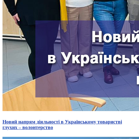
Атестація
Безбар'єрність для глухих
Вінницька область
Волинська область
Дніпропетровська область
Донецька область
Житомирська область
Закарпатська область
Запорізька область
Івано-Франківська область
Київ
Київська область
Кіровоградська область
Львівська область
Миколаївська область
Одеська область
Полтавська область
Новий напрям діяльності в Українському товаристві
Рівненська область
глухих – волонтерство
Сумська область
Тернопільська область