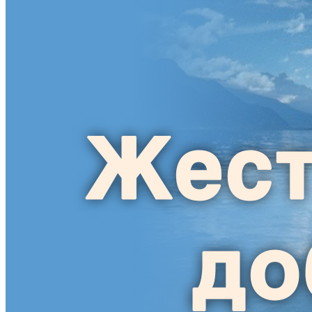
Харківська область
Херсонська область
Хмельницька область
Черкаська область
Чернівецька область
Чернігівська область
Особи відповідальні за контактування з
питань укладення договорів
Вивчаємо жестову мову
Дитяча сторінка
Новини про жестову мову
Ресурс для вивчення жестових мов різних країн
ЦУЖМ
Проєкт "Жестова мова для поліцейських"
Про шахрайські схеми
ВІКТОРИНА
На допомогу військовим
Медична термінологія жестовою мовою