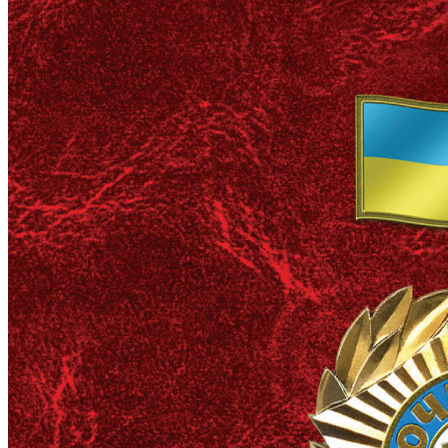
Кадрові зміни
Працевлаштування
Про глухих
Постаті в УТОГ
Все про УТОГ: ваші права, послуги та підтримка:
Важлива інформація
Благодійні справи
Історія глухих
Коронавірус
Брифінги
Корисні інформаційні матеріали від Т. Ломакіної
Офіційна інформація
Про УТОГ
Керівництво УТОГ
Громадські ради УТОГ ⩺
Всеукраїнська Рада голів обласних
організацій УТОГ
Всеукраїнська Рада ветеранів УТОГ
Всеукраїнська Рада перекладачів жестової
мови УТОГ
Всеукраїнська Рада директорів УТОГ
Всеукраїнська молодіжна Рада УТОГ