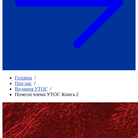
Як приклад стійкості спільноти
глухих
Говоримо коротко про наболіле
Міжнародний тиждень глухих людей
2025
Всеукраїнський челендж «Молодь
співає»
Інтерв'ю «Світ глухих: унікальні у
своїй професії»
Немає прав людини без права на
жестову мову.
Всеукраїнський конкурс «Людина року в
Головна
/
УТОГ»: прийом заявок 2023
Про нас
/
Видання УТОГ
/
Флешмоб «Історії успіхів, які надихають»
Почесні члени УТОГ. Книга 2
Переклад жестовою мовою
Чим займається УТОГ
Діяльність УТОГ
90 років УТОГ
92 роки УТОГ
93 роки УТОГ
Історії та спогади ветеранів УТОГ