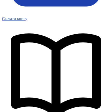
Статут УТОГ
Нормативна база УТОГ
Конвенція ООН
Законодавство
Скачати книгу
Декларації
Документи ВФГ
Міжнародні документи