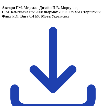
Харківська область
Автори
Г.М. Мережко
Дизайн
П.В. Моргунов,
Херсонська область
Н.М. Каменьска
Рік
2008
Формат
205 × 275 мм
Сторінок
68
Хмельницька область
Файл
PDF
Вага
6,4 Мб
Мова
Українська
Черкаська область
Чернівецька область
Чернігівська область
Особи відповідальні за контактування з
питань укладення договорів
Вивчаємо жестову мову
Дитяча сторінка
Новини про жестову мову
Ресурс для вивчення жестових мов різних країн
ЦУЖМ
Проєкт "Жестова мова для поліцейських"
Про шахрайські схеми
ВІКТОРИНА
На допомогу військовим
Медична термінологія жестовою мовою