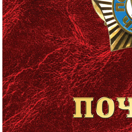
Молодіжні лідери УТОГ
Ветерани УТОГ
Мережа УТОГ
Підприємства УТОГ
Рекорди УТОГ
Видання УТОГ
Звіти
Посилання сторінок УТОГ
Контакти
Навчальні програми
Дошкільна освіта
Загальна освіта
Для абітурієнтів
Уроки
Українська жестова мова
Географія
Правознавство
Я досліджую світ
Реєстр перекладачів жестової мови Українського
товариства глухих
Підготовка перекладачів
"Сервіс УТОГ"