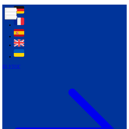
Контур психологічної безпеки глухих
Культура
Міжнародний тиждень глухих людей
Міжнародний тиждень глухих людей
2021
Міжнародний тиждень глухих людей
2022
Міжнародний тиждень глухих людей
2023
ID УТОГ
Міжнародний тиждень глухих людей
2024
Щоденні теми: 23 - 29 вересня
2024
Всеукраїнський пісенний
челендж «Україно, ти є!»
Молодіжний челендж «Жестова
мова для мене – це…»
Репортажі спеціальних та
інклюзивних начальних закладів
України