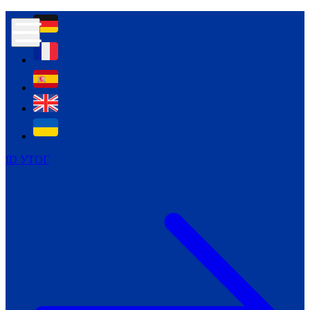
Контур психологічної безпеки глухих
Культура
Міжнародний тиждень глухих людей
Міжнародний тиждень глухих людей
2021
Міжнародний тиждень глухих людей
2022
Міжнародний тиждень глухих людей
2023
ID УТОГ
Міжнародний тиждень глухих людей
2024
Щоденні теми: 23 - 29 вересня
2024
Всеукраїнський пісенний
челендж «Україно, ти є!»
Молодіжний челендж «Жестова
мова для мене – це…»
Репортажі спеціальних та
інклюзивних начальних закладів
України