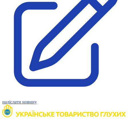
Молодіжні лідери УТОГ
Ветерани УТОГ
Мережа УТОГ
Підприємства УТОГ
Рекорди УТОГ
Видання УТОГ
Звіти
Посилання сторінок УТОГ
Контакти
Навчальні програми
Дошкільна освіта
Загальна освіта
Для абітурієнтів
Уроки
Українська жестова мова
Географія
Правознавство
Я досліджую світ
надіслати новину
Реєстр перекладачів жестової мови Українського
товариства глухих
Підготовка перекладачів
"Сервіс УТОГ"