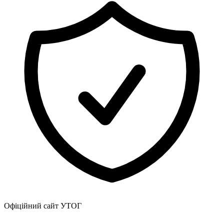
Атестація
Безбар'єрність для глухих
Вінницька область
Волинська область
Дніпропетровська область
Донецька область
Житомирська область
Закарпатська область
Запорізька область
Івано-Франківська область
Київ
Київська область
Кіровоградська область
Львівська область
Миколаївська область
Одеська область
Полтавська область
Рівненська область
Офіційний сайт УТОГ
Сумська область
Тернопільська область