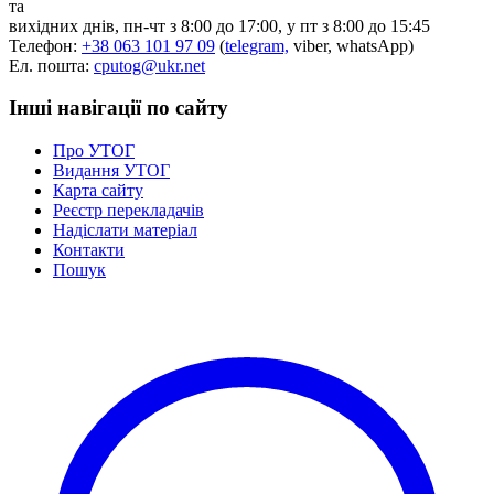
та
Статут УТОГ
вихідних днів, пн-чт з 8:00 до 17:00, у пт з 8:00 до 15:45
Нормативна база УТОГ
Телефон:
+38 063 101 97 09
(
telegram,
viber, whatsApp)
Конвенція ООН
Ел. пошта:
cputog@ukr.net
Законодавство
Декларації
Інші навігації по сайту
Документи ВФГ
Міжнародні документи
Про УТОГ
Видання УТОГ
Карта сайту
Реєстр перекладачів
Надіслати матеріал
Контакти
Пошук