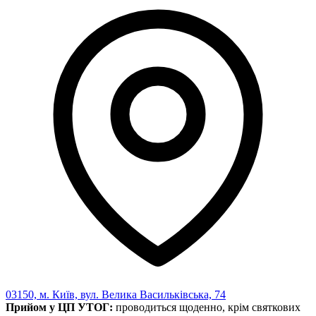
Харківська область
Херсонська область
Хмельницька область
Черкаська область
Чернівецька область
Чернігівська область
Особи відповідальні за контактування з
питань укладення договорів
Вивчаємо жестову мову
Дитяча сторінка
Новини про жестову мову
Ресурс для вивчення жестових мов різних країн
ЦУЖМ
Проєкт "Жестова мова для поліцейських"
Про шахрайські схеми
ВІКТОРИНА
На допомогу військовим
Медична термінологія жестовою мовою
03150, м. Київ, вул. Велика Васильківська, 74
Прийом у ЦП УТОГ:
проводиться щоденно, крім святкових