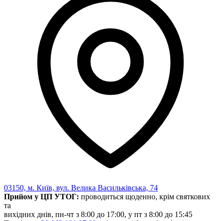
Харківська область
Херсонська область
Хмельницька область
Черкаська область
Чернівецька область
Чернігівська область
Особи відповідальні за контактування з
питань укладення договорів
Вивчаємо жестову мову
Дитяча сторінка
Новини про жестову мову
Ресурс для вивчення жестових мов різних країн
ЦУЖМ
Проєкт "Жестова мова для поліцейських"
Про шахрайські схеми
ВІКТОРИНА
На допомогу військовим
03150, м. Київ, вул. Велика Васильківська, 74
Медична термінологія жестовою мовою
Прийом у ЦП УТОГ:
проводиться щоденно, крім святкових
та
вихідних днів, пн-чт з 8:00 до 17:00, у пт з 8:00 до 15:45