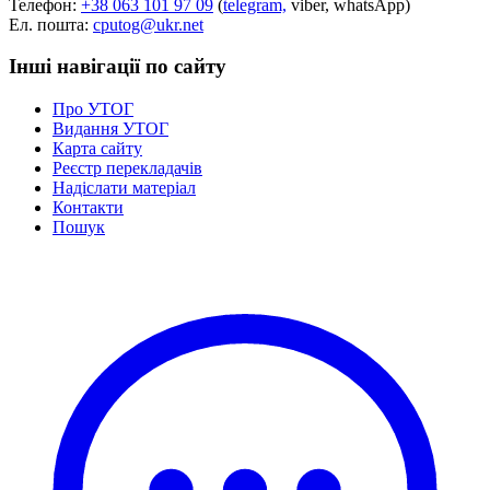
Телефон:
+38 063 101 97 09
(
telegram,
viber, whatsApp)
Статут УТОГ
Ел. пошта:
cputog@ukr.net
Нормативна база УТОГ
Конвенція ООН
Інші навігації по сайту
Законодавство
Декларації
Про УТОГ
Документи ВФГ
Видання УТОГ
Міжнародні документи
Карта сайту
Реєстр перекладачів
Надіслати матеріал
Контакти
Пошук