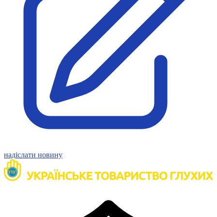
Молодіжні лідери УТОГ
Ветерани УТОГ
Мережа УТОГ
Підприємства УТОГ
Рекорди УТОГ
Видання УТОГ
Звіти
Посилання сторінок УТОГ
Контакти
Навчальні програми
Дошкільна освіта
Загальна освіта
Для абітурієнтів
Уроки
Українська жестова мова
Географія
надіслати новину
Правознавство
Я досліджую світ
Реєстр перекладачів жестової мови Українського
товариства глухих
Підготовка перекладачів
"Сервіс УТОГ"