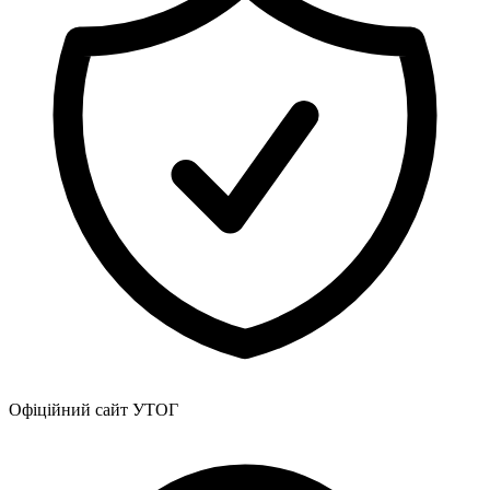
Атестація
Безбар'єрність для глухих
Вінницька область
Волинська область
Дніпропетровська область
Донецька область
Житомирська область
Закарпатська область
Запорізька область
Івано-Франківська область
Київ
Київська область
Кіровоградська область
Львівська область
Миколаївська область
Одеська область
Полтавська область
Офіційний сайт УТОГ
Рівненська область
Сумська область
Тернопільська область