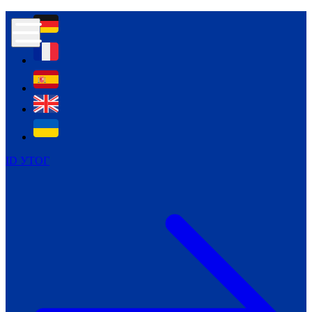
Контур психологічної безпеки глухих
Культура
Міжнародний тиждень глухих людей
Міжнародний тиждень глухих людей
2021
Міжнародний тиждень глухих людей
2022
Міжнародний тиждень глухих людей
2023
ID УТОГ
Міжнародний тиждень глухих людей
2024
Щоденні теми: 23 - 29 вересня
2024
Всеукраїнський пісенний
челендж «Україно, ти є!»
Молодіжний челендж «Жестова
мова для мене – це…»
Репортажі спеціальних та
інклюзивних начальних закладів
України