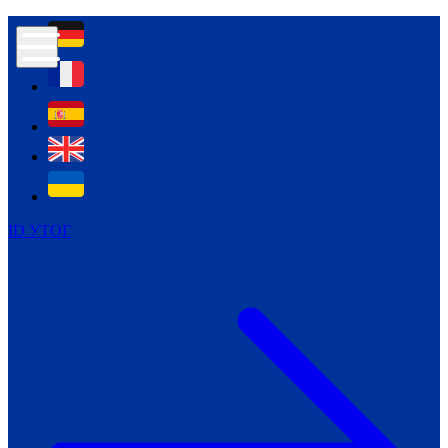
Контур психологічної безпеки глухих
Культура
Міжнародний тиждень глухих людей
Міжнародний тиждень глухих людей
2021
Міжнародний тиждень глухих людей
2022
Міжнародний тиждень глухих людей
2023
ID УТОГ
Міжнародний тиждень глухих людей
2024
Щоденні теми: 23 - 29 вересня
2024
Всеукраїнський пісенний
челендж «Україно, ти є!»
Молодіжний челендж «Жестова
мова для мене – це…»
Репортажі спеціальних та
інклюзивних начальних закладів
України