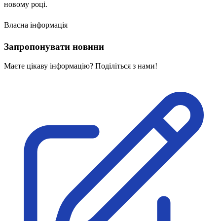
новому році.
Статут УТОГ
Нормативна база УТОГ
Конвенція ООН
Власна інформація
Законодавство
Декларації
Запропонувати новини
Документи ВФГ
Міжнародні документи
Маєте цікаву інформацію? Поділіться з нами!