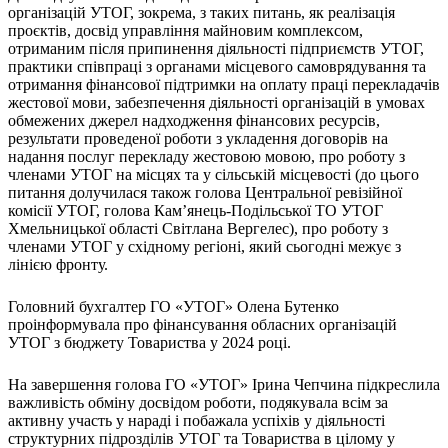
організацій УТОГ, зокрема, з таких питань, як реалізація
Харківська область
проєктів, досвід управління майновим комплексом,
Херсонська область
отриманим після припинення діяльності підприємств УТОГ,
Хмельницька область
практики співпраці з органами місцевого самоврядування та
Черкаська область
отримання фінансової підтримки на оплату праці перекладачів
жестової мови, забезпечення діяльності організацій в умовах
Чернівецька область
обмежених джерел надходження фінансових pecypciв,
Чернігівська область
результати проведеної роботи з укладення договорів на
Особи відповідальні за контактування з
надання послуг перекладу жестовою мовою, про роботу з
питань укладення договорів
членами УТОГ на місцяx та у сільській місцевості (до цього
питання долучилася також голова Центральної ревізійної
комісії УТОГ, голова Кам’янець-Подільської ТО УТОГ
Вивчаємо жестову мову
Хмельницької області Світлана Вергелес), про роботу з
Дитяча сторінка
членами УТОГ у східному peгіоні, який сьогодні межує з
Новини про жестову мову
лінією фронту.
Ресурс для вивчення жестових мов різних країн
ЦУЖМ
Головний бухгалтер ГО «УТОГ» Олена Бутенко
Проєкт "Жестова мова для поліцейських"
проінформувала про фінансування обласних організацій
Про шахрайські схеми
УТОГ з бюджету Товариства у 2024 році.
ВІКТОРИНА
На допомогу військовим
На завершення голова ГО «УТОГ» Ірина Чепчина підкреслила
Медична термінологія жестовою мовою
важливість обміну досвідом роботи, подякувала всім за
активну участь у нараді і побажала успіхів у діяльності
структурних підрозділів УТОГ та Товариства в цілому у