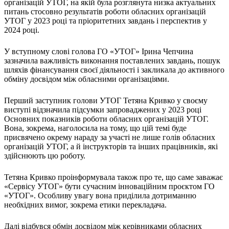
організацій УТОГ, на якій була розглянута низка актуальних
Атестація
питань стосовно результатів роботи обласних організацій
Безбар'єрність для глухих
УТОГ у 2023 році та пріоритетних завдань і перспектив у
Вінницька область
2024 році.
Волинська область
Дніпропетровська область
У вступному слові голова ГО «УТОГ» Ірина Чепчина
Донецька область
зазначила важливість виконання поставлених завдань, пошук
шляхів фінансування своєї діяльності і закликала до активного
Житомирська область
обміну досвідом між обласними організаціями.
Закарпатська область
Запорізька область
Перший заступник голови УТОГ Тетяна Кривко у своєму
Івано-Франківська область
виступі відзначила підсумки запроваджених у 2023 році
Основних показників роботи обласних організацій УТОГ.
Київ
Вона, зокрема, наголосила на тому, що цій темі буде
Київська область
присвячено окрему нараду за участі не лише голів обласних
Кіровоградська область
організацій УТОГ, а й інструкторів та інших працівників, які
Львівська область
здійснюють цю роботу.
Миколаївська область
Тетяна Кривко проінформувала також про те, що саме заважає
Одеська область
«Cepвicу УТОГ» бути сучасним інноваційним проєктом ГО
Полтавська область
«УТОГ». Особливу увагу вона приділила дотриманню
Рівненська область
необхідних вимог, зокрема етики перекладача.
Сумська область
Тернопільська область
Далі відбувся обмін досвідом між керівниками обласних