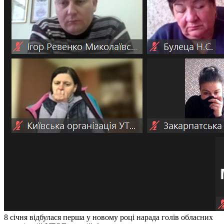
Молодіжні лідери УТОГ
Ветерани УТОГ
Мережа УТОГ
Підприємства УТОГ
Рекорди УТОГ
Видання УТОГ
Звіти
Посилання сторінок УТОГ
Контакти
Навчальні програми
Дошкільна освіта
Загальна освіта
Для абітурієнтів
Уроки
Українська жестова мова
Географія
Правознавство
Я досліджую світ
Реєстр перекладачів жестової мови Українського
товариства глухих
Підготовка перекладачів
8 січня відбулася перша у новому році нарада голів обласних
"Сервіс УТОГ"