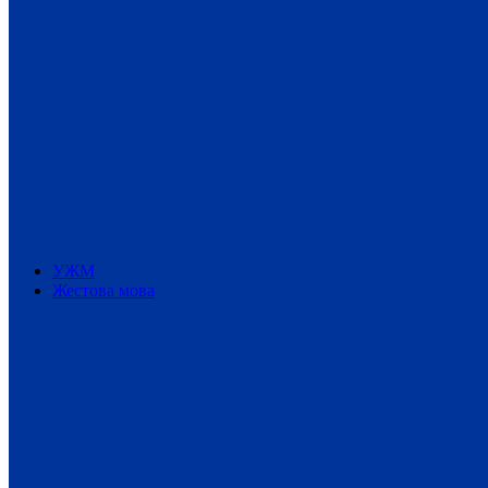
УЖМ
Жестова мова