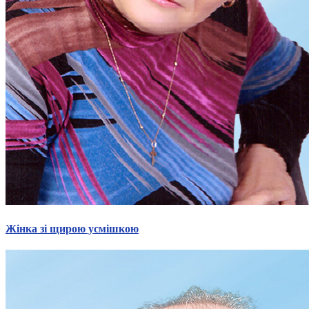
Жінка зі щирою усмішкою