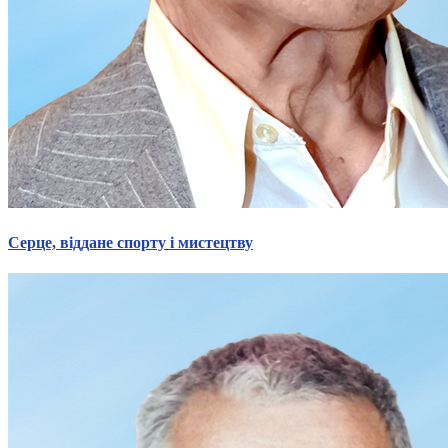
Серце, віддане спорту і мистецтву