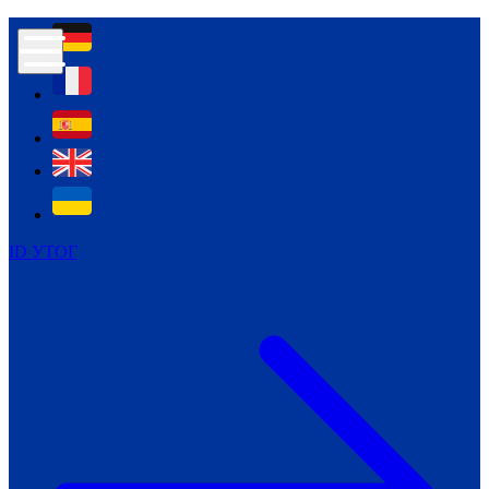
Контур психологічної безпеки глухих
Культура
Міжнародний тиждень глухих людей
Міжнародний тиждень глухих людей
2021
Міжнародний тиждень глухих людей
2022
Міжнародний тиждень глухих людей
2023
ID УТОГ
Міжнародний тиждень глухих людей
2024
Щоденні теми: 23 - 29 вересня
2024
Всеукраїнський пісенний
челендж «Україно, ти є!»
Молодіжний челендж «Жестова
мова для мене – це…»
Репортажі спеціальних та
інклюзивних начальних закладів
України