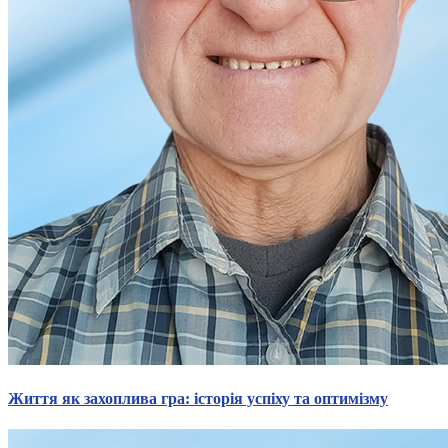
Статут УТОГ
Нормативна база УТОГ
Конвенція ООН
Законодавство
Декларації
Документи ВФГ
Міжнародні документи
Життя як захоплива гра: історія успіху та оптимізму