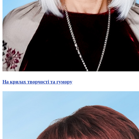
Молодіжні лідери УТОГ
Ветерани УТОГ
Мережа УТОГ
Підприємства УТОГ
Рекорди УТОГ
Видання УТОГ
Звіти
Посилання сторінок УТОГ
Контакти
Навчальні програми
Дошкільна освіта
Загальна освіта
Для абітурієнтів
Уроки
На крилах творчості та гумору
Українська жестова мова
Географія
Правознавство
Я досліджую світ
Реєстр перекладачів жестової мови Українського
товариства глухих
Підготовка перекладачів
"Сервіс УТОГ"