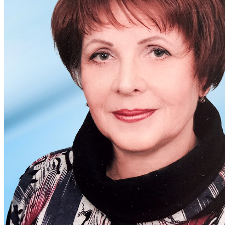
Атестація
Безбар'єрність для глухих
Вінницька область
Волинська область
Дніпропетровська область
Донецька область
Житомирська область
Закарпатська область
Запорізька область
Івано-Франківська область
Київ
Київська область
Кіровоградська область
Львівська область
Миколаївська область
Одеська область
Полтавська область
Рівненська область
Сумська область
Тернопільська область