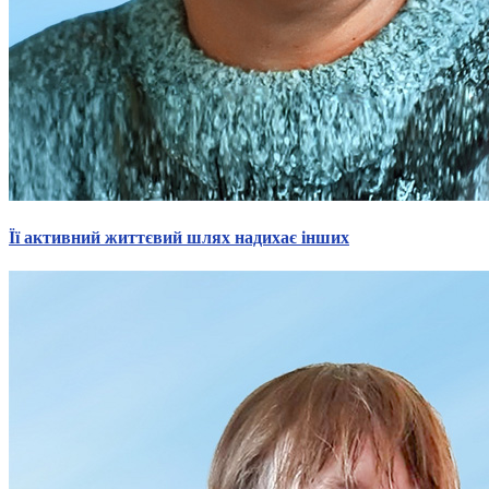
Її активний життєвий шлях надихає інших