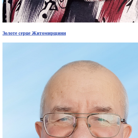
Харківська область
Херсонська область
Хмельницька область
Черкаська область
Чернівецька область
Золоте серце Житомирщини
Чернігівська область
Особи відповідальні за контактування з
питань укладення договорів
Вивчаємо жестову мову
Дитяча сторінка
Новини про жестову мову
Ресурс для вивчення жестових мов різних країн
ЦУЖМ
Проєкт "Жестова мова для поліцейських"
Про шахрайські схеми
ВІКТОРИНА
На допомогу військовим
Медична термінологія жестовою мовою