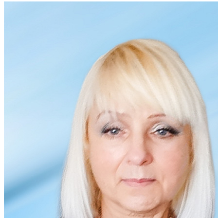
Кадрові зміни
Працевлаштування
Про глухих
Постаті в УТОГ
Все про УТОГ: ваші права, послуги та підтримка:
Важлива інформація
Благодійні справи
Історія глухих
Коронавірус
Брифінги
Корисні інформаційні матеріали від Т. Ломакіної
Офіційна інформація
Про УТОГ
Керівництво УТОГ
Громадські ради УТОГ ⩺
Всеукраїнська Рада голів обласних
організацій УТОГ
Всеукраїнська Рада ветеранів УТОГ
Всеукраїнська Рада перекладачів жестової
мови УТОГ
Всеукраїнська Рада директорів УТОГ
Всеукраїнська молодіжна Рада УТОГ