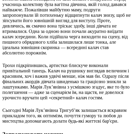
Статут УТОГ
учасниць колективу була вагітна дівчина, якій голод давався
Нормативна база УТОГ
найважче. Пожалівши майбутню маму, подруги
Конвенція ООН
запропонували їй потихеньку відщипнути калач знизу, щоб не
Законодавство
зіпсувати його зовнішній вигляд для виступу. Проте,
Декларації
дивлячись, як смачно вона тріскає здобу, інші дівчата не
Документи ВФГ
втрималися. Одна за одною вони почали акуратно виїдати
Міжнародні документи
калач зсередини. Коли підійшла черга виходити на сцену, від
пишного обрядового хліба залишилася лише тонка, але
ідеальна зовнішня скоринка — всередині калач став
абсолютно порожнім.
Трохи підкріпившись, артистки блискуче виконали
привітальний танець. Калач на рушнику виглядав величним і
красивим, хоч і важив удвічі менше, ніж мав би. Одразу після
фінальних акордів дівчата швиденько та граціозно зникли за
лаштунками. Марія Лук’янівна з усмішкою згадує, яке то було
полегшення — адже за сценарієм їм, на щастя, не довелося
урочисто вручати цей «секретний» калач гостям.
Сьогодні Марія Лук’янівна Тригуб’як залишається яскравим
прикладом того, як оптимізм, почуття гумору та любов до
мистецтва допомагають долати будь-які життєві бар'єри.