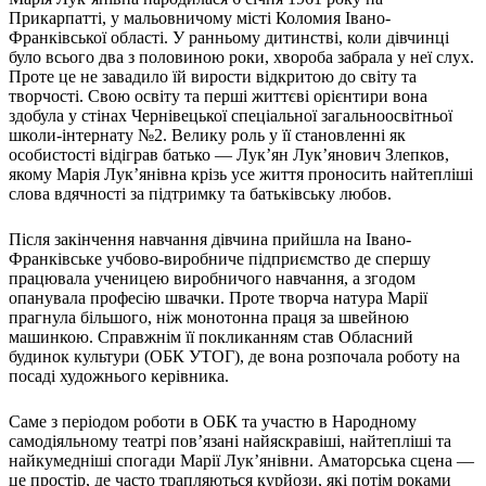
Атестація
Прикарпатті, у мальовничому місті Коломия Івано-
Безбар'єрність для глухих
Франківської області. У ранньому дитинстві, коли дівчинці
Вінницька область
було всього два з половиною роки, хвороба забрала у неї слух.
Проте це не завадило їй вирости відкритою до світу та
Волинська область
творчості. Свою освіту та перші життєві орієнтири вона
Дніпропетровська область
здобула у стінах Чернівецької спеціальної загальноосвітньої
Донецька область
школи-інтернату №2. Велику роль у її становленні як
Житомирська область
особистості відіграв батько — Лук’ян Лук’янович Злепков,
якому Марія Лук’янівна крізь усе життя проносить найтепліші
Закарпатська область
слова вдячності за підтримку та батьківську любов.
Запорізька область
Івано-Франківська область
Після закінчення навчання дівчина прийшла на Івано-
Київ
Франківське учбово-виробниче підприємство де спершу
Київська область
працювала ученицею виробничого навчання, а згодом
опанувала професію швачки. Проте творча натура Марії
Кіровоградська область
прагнула більшого, ніж монотонна праця за швейною
Львівська область
машинкою. Справжнім її покликанням став Обласний
Миколаївська область
будинок культури (ОБК УТОГ), де вона розпочала роботу на
посаді художнього керівника.
Одеська область
Полтавська область
Саме з періодом роботи в ОБК та участю в Народному
Рівненська область
самодіяльному театрі пов’язані найяскравіші, найтепліші та
Сумська область
найкумедніші спогади Марії Лук’янівни. Аматорська сцена —
Тернопільська область
це простір, де часто трапляються курйози, які потім роками