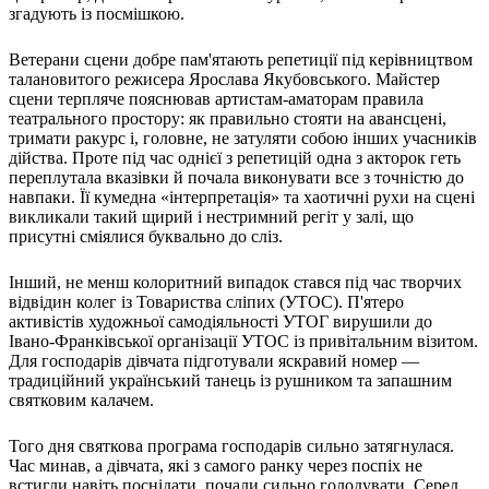
згадують із посмішкою.
Харківська область
Херсонська область
Ветерани сцени добре пам'ятають репетиції під керівництвом
Хмельницька область
талановитого режисера Ярослава Якубовського. Майстер
Черкаська область
сцени терпляче пояснював артистам-аматорам правила
Чернівецька область
театрального простору: як правильно стояти на авансцені,
тримати ракурс і, головне, не затуляти собою інших учасників
Чернігівська область
дійства. Проте під час однієї з репетицій одна з акторок геть
Особи відповідальні за контактування з
переплутала вказівки й почала виконувати все з точністю до
питань укладення договорів
навпаки. Її кумедна «інтерпретація» та хаотичні рухи на сцені
викликали такий щирий і нестримний регіт у залі, що
присутні сміялися буквально до сліз.
Вивчаємо жестову мову
Дитяча сторінка
Інший, не менш колоритний випадок стався під час творчих
Новини про жестову мову
відвідин колег із Товариства сліпих (УТОС). П'ятеро
Ресурс для вивчення жестових мов різних країн
активістів художньої самодіяльності УТОГ вирушили до
ЦУЖМ
Івано-Франківської організації УТОС із привітальним візитом.
Проєкт "Жестова мова для поліцейських"
Для господарів дівчата підготували яскравий номер —
Про шахрайські схеми
традиційний український танець із рушником та запашним
ВІКТОРИНА
святковим калачем.
На допомогу військовим
Медична термінологія жестовою мовою
Того дня святкова програма господарів сильно затягнулася.
Час минав, а дівчата, які з самого ранку через поспіх не
встигли навіть поснідати, почали сильно голодувати. Серед