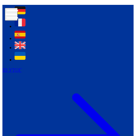
Контур психологічної безпеки глухих
Культура
Міжнародний тиждень глухих людей
Міжнародний тиждень глухих людей
2021
Міжнародний тиждень глухих людей
2022
Міжнародний тиждень глухих людей
2023
ID УТОГ
Міжнародний тиждень глухих людей
2024
Щоденні теми: 23 - 29 вересня
2024
Всеукраїнський пісенний
челендж «Україно, ти є!»
Молодіжний челендж «Жестова
мова для мене – це…»
Репортажі спеціальних та
інклюзивних начальних закладів
України