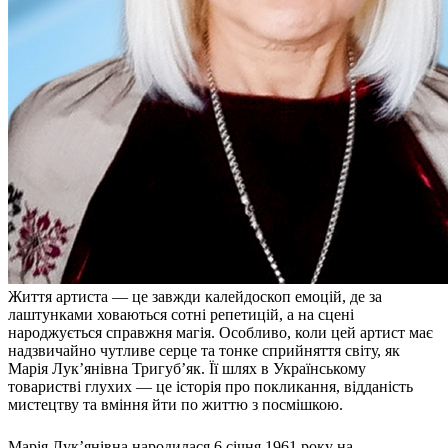
Молодіжні лідери УТОГ
Ветерани УТОГ
Мережа УТОГ
Підприємства УТОГ
Рекорди УТОГ
Видання УТОГ
Звіти
Посилання сторінок УТОГ
Контакти
Навчальні програми
Дошкільна освіта
Загальна освіта
Для абітурієнтів
Уроки
Українська жестова мова
Життя артиста — це завжди калейдоскоп емоцій, де за
Географія
лаштунками ховаються сотні репетицій, а на сцені
Правознавство
народжується справжня магія. Особливо, коли цей артист має
Я досліджую світ
надзвичайно чутливе серце та тонке сприйняття світу, як
Марія Лук’янівна Тригуб’як. Її шлях в Українському
Реєстр перекладачів жестової мови Українського
товаристві глухих — це історія про покликання, відданість
товариства глухих
мистецтву та вміння йти по життю з посмішкою.
Підготовка перекладачів
"Сервіс УТОГ"
Марія Лук’янівна народилася 6 січня 1961 року на