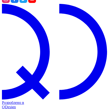
Розроблено в
QDesign