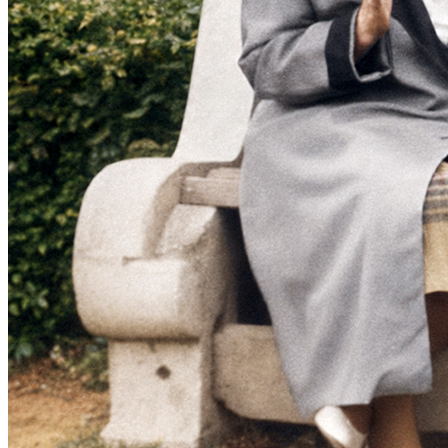
Молодіжні лідери УТОГ
Ветерани УТОГ
Мережа УТОГ
Підприємства УТОГ
Рекорди УТОГ
Видання УТОГ
Звіти
Посилання сторінок УТОГ
Контакти
Навчальні програми
Дошкільна освіта
Загальна освіта
Для абітурієнтів
Уроки
Українська жестова мова
Географія
Правознавство
Я досліджую світ
Реєстр перекладачів жестової мови Українського
товариства глухих
Підготовка перекладачів
"Сервіс УТОГ"