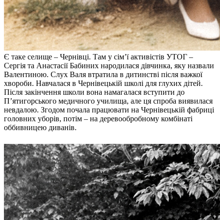
Атестація
Безбар'єрність для глухих
Вінницька область
Волинська область
Дніпропетровська область
Є таке селище – Чернівці. Там у сім’ї активістів УТОГ –
Донецька область
Сергія та Анастасії Бабиних народилася дівчинка, яку назвали
Житомирська область
Валентиною. Слух Валя втратила в дитинстві після важкої
Закарпатська область
хвороби. Навчалася в Чернівецькій школі для глухих дітей.
Запорізька область
Після закінчення школи вона намагалася вступити до
П’ятигорського медичного училища, але ця спроба виявилася
Івано-Франківська область
невдалою. Згодом почала працювати на Чернівецькій фабриці
Київ
головних уборів, потім – на деревообробному комбінаті
Київська область
оббивницею диванів.
Кіровоградська область
Львівська область
Миколаївська область
Одеська область
Полтавська область
Рівненська область
Сумська область
Тернопільська область