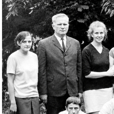
Харківська область
Херсонська область
Хмельницька область
Черкаська область
Чернівецька область
Чернігівська область
Особи відповідальні за контактування з
питань укладення договорів
Вивчаємо жестову мову
Дитяча сторінка
Новини про жестову мову
Ресурс для вивчення жестових мов різних країн
ЦУЖМ
Проєкт "Жестова мова для поліцейських"
Про шахрайські схеми
ВІКТОРИНА
На допомогу військовим
Медична термінологія жестовою мовою