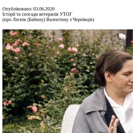
Кадрові зміни
Працевлаштування
Опубліковано: 03.06.2026
Про глухих
Історії та спогади ветеранів УТОГ
Постаті в УТОГ
(про Леснік (Бабину) Валентину з Чернівців)
Все про УТОГ: ваші права, послуги та підтримка:
Важлива інформація
Благодійні справи
Історія глухих
Коронавірус
Брифінги
Корисні інформаційні матеріали від Т. Ломакіної
Офіційна інформація
Про УТОГ
Керівництво УТОГ
Громадські ради УТОГ ⩺
Всеукраїнська Рада голів обласних
організацій УТОГ
Всеукраїнська Рада ветеранів УТОГ
Всеукраїнська Рада перекладачів жестової
мови УТОГ
Всеукраїнська Рада директорів УТОГ
Всеукраїнська молодіжна Рада УТОГ