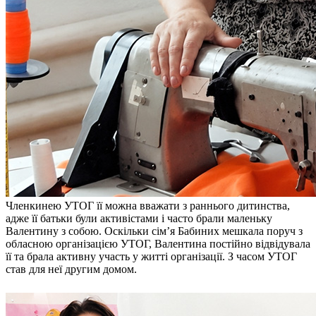
Членкинею УТОГ її можна вважати з раннього дитинства,
адже її батьки були активістами і часто брали маленьку
Валентину з собою. Оскільки сім’я Бабиних мешкала поруч з
обласною організацією УТОГ, Валентина постійно відвідувала
її та брала активну участь у житті організації. З часом УТОГ
став для неї другим домом.