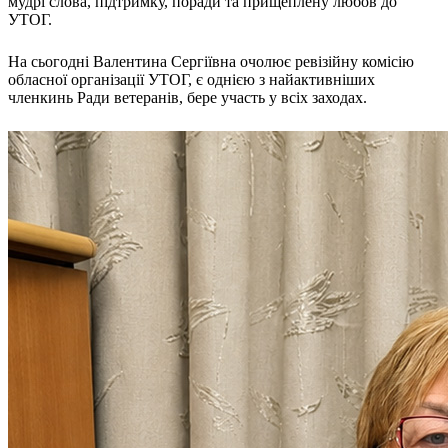
мудрі слова, підтримку, поради та прищеплену любов до
УТОГ.
На сьогодні Валентина Сергіївна очолює ревізійну комісію
обласної організації УТОГ, є однією з найактивніших
членкинь Ради ветеранів, бере участь у всіх заходах.