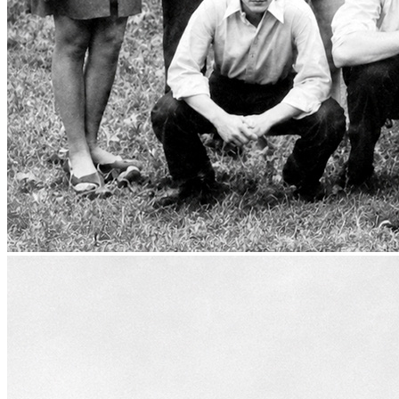
Статут УТОГ
Нормативна база УТОГ
Конвенція ООН
Законодавство
Декларації
Документи ВФГ
Міжнародні документи