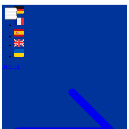
Контур психологічної безпеки глухих
Культура
Міжнародний тиждень глухих людей
Міжнародний тиждень глухих людей
2021
Міжнародний тиждень глухих людей
2022
Міжнародний тиждень глухих людей
2023
ID УТОГ
Міжнародний тиждень глухих людей
2024
Щоденні теми: 23 - 29 вересня
2024
Всеукраїнський пісенний
челендж «Україно, ти є!»
Молодіжний челендж «Жестова
мова для мене – це…»
Репортажі спеціальних та
інклюзивних начальних закладів
України