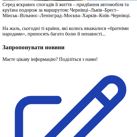
Серед яскравих спогадів її життя – придбання автомобіля та
круїзна подорож за маршрутом: Чернівці–Львів–Брест–
Мінськ–Вільнюс–Ленінград–Москва–Харків–Київ–Чернівці.
На жаль, сьогодні ті країни, які колись вважалися «братніми
народами», приносять багато болю й ненависті...
Запропонувати новини
Маєте цікаву інформацію? Поділіться з нами!