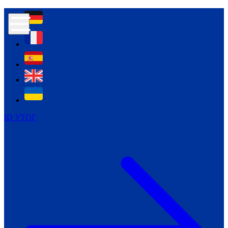
Контур психологічної безпеки глухих
Культура
Міжнародний тиждень глухих людей
Міжнародний тиждень глухих людей
2021
Міжнародний тиждень глухих людей
2022
Міжнародний тиждень глухих людей
2023
ID УТОГ
Міжнародний тиждень глухих людей
2024
Щоденні теми: 23 - 29 вересня
2024
Всеукраїнський пісенний
челендж «Україно, ти є!»
Молодіжний челендж «Жестова
мова для мене – це…»
Репортажі спеціальних та
інклюзивних начальних закладів
України