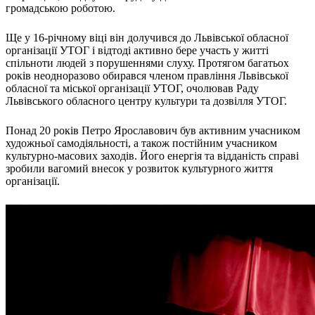
громадською роботою.
Харківська область
Херсонська область
Ще у 16-річному віці він долучився до Львівської обласної
Хмельницька область
організації УТОГ і відтоді активно бере участь у житті
Черкаська область
спільноти людей з порушеннями слуху. Протягом багатьох
Чернівецька область
років неодноразово обирався членом правління Львівської
обласної та міської організації УТОГ, очолював Раду
Чернігівська область
Львівського обласного центру культури та дозвілля УТОГ.
Особи відповідальні за контактування з
питань укладення договорів
Понад 20 років Петро Ярославович був активним учасником
художньої самодіяльності, а також постійним учасником
культурно-масових заходів. Його енергія та відданість справі
Вивчаємо жестову мову
зробили вагомий внесок у розвиток культурного життя
Дитяча сторінка
організації.
Новини про жестову мову
Ресурс для вивчення жестових мов різних країн
ЦУЖМ
Проєкт "Жестова мова для поліцейських"
Про шахрайські схеми
ВІКТОРИНА
На допомогу військовим
Медична термінологія жестовою мовою