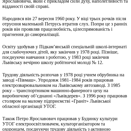
Ярославовича, який є прикладом сили духу, наполегливості та
Атестація
відданості своїй справі.
Безбар'єрність для глухих
Вінницька область
Народився він 27 вересня 1960 року. У віці трьох рочків після
Волинська область
отруєння маленький Петрусь втратив слух. Попри це з ранніх
Дніпропетровська область
років він проявляв працелюбність, цілеспрямованість і
прагнення до самореалізації.
Донецька область
Житомирська область
Освіту здобував у Підкам’янській спеціальній школі-інтернаті
Закарпатська область
для слабочуючих дітей, яку закінчив у 1978 році. Пізніше,
Запорізька область
поєднуючи навчання з роботою, у 1983 році закінчив
Івано-Франківська область
Львівську вечірню школу робітничої молоді № 12.
Київ
Трудову діяльність розпочав у 1978 році учнем обрубника на
Київська область
заводі «Півмаш». Упродовж 1981–1984 років працював
Кіровоградська область
електрозварювальником на Львівському автозаводі. З 1985
Львівська область
року – транспортником машинно-фанерного цеху на
Миколаївська область
виробничому об’єднанні «Львівдерев». З 1996 року працював
столяром на малому підприємстві «Граніт» Львівської
Одеська область
обласної організації УТОГ.
Полтавська область
Рівненська область
Також Петро Ярославович працював у Будинку культури
Сумська область
УТОГ електроосвітлювачем, культорганізатором та
Тернопільська область
охоронцем, поєднуючи трудову діяльність з активною