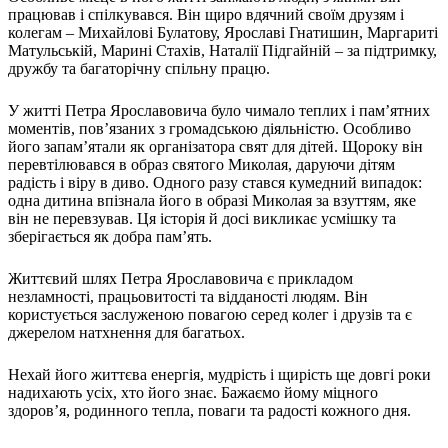
працював і спілкувався. Він щиро вдячний своїм друзям і
колегам – Михайлові Булатову, Ярославі Гнатишин, Маргариті
Матульській, Марині Стахів, Наталії Підгайній – за підтримку,
дружбу та багаторічну спільну працю.
У житті Петра Ярославовича було чимало теплих і пам’ятних
моментів, пов’язаних з громадською діяльністю. Особливо
його запам’ятали як організатора свят для дітей. Щороку він
перевтілювався в образ святого Миколая, даруючи дітям
радість і віру в диво. Одного разу стався кумедний випадок:
одна дитина впізнала його в образі Миколая за взуттям, яке
він не перевзував. Ця історія й досі викликає усмішку та
зберігається як добра пам’ять.
Життєвий шлях Петра Ярославовича є прикладом
незламності, працьовитості та відданості людям. Він
користується заслуженою повагою серед колег і друзів та є
джерелом натхнення для багатьох.
Нехай його життєва енергія, мудрість і щирість ще довгі роки
надихають усіх, хто його знає. Бажаємо йому міцного
здоров’я, родинного тепла, поваги та радості кожного дня.