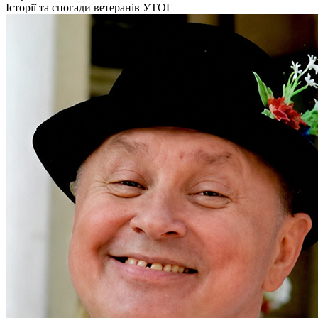
Кадрові зміни
Історії та спогади ветеранів УТОГ
Працевлаштування
Про глухих
Постаті в УТОГ
Все про УТОГ: ваші права, послуги та підтримка:
Важлива інформація
Благодійні справи
Історія глухих
Коронавірус
Брифінги
Корисні інформаційні матеріали від Т. Ломакіної
Офіційна інформація
Про УТОГ
Керівництво УТОГ
Громадські ради УТОГ ⩺
Всеукраїнська Рада голів обласних
організацій УТОГ
Всеукраїнська Рада ветеранів УТОГ
Всеукраїнська Рада перекладачів жестової
мови УТОГ
Всеукраїнська Рада директорів УТОГ
Всеукраїнська молодіжна Рада УТОГ