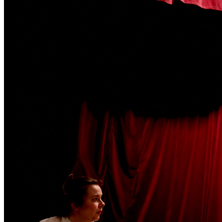
Статут УТОГ
Нормативна база УТОГ
Конвенція ООН
Законодавство
Декларації
Документи ВФГ
Міжнародні документи