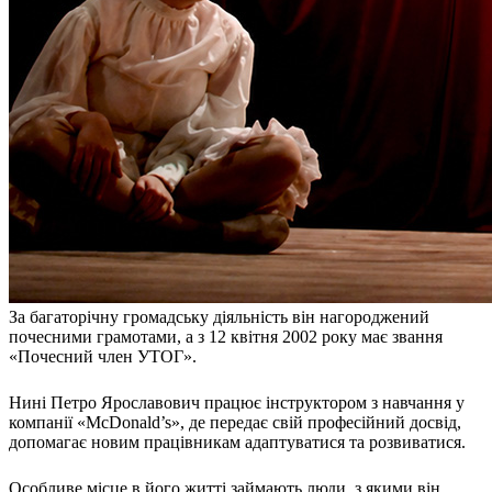
За багаторічну громадську діяльність він нагороджений
почесними грамотами, а з 12 квітня 2002 року має звання
«Почесний член УТОГ».
Нині Петро Ярославович працює інструктором з навчання у
компанії «McDonald’s», де передає свій професійний досвід,
допомагає новим працівникам адаптуватися та розвиватися.
Особливе місце в його житті займають люди, з якими він