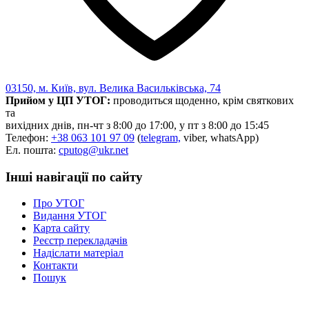
03150, м. Київ, вул. Велика Васильківська, 74
Прийом у ЦП УТОГ:
проводиться щоденно, крім святкових
та
вихідних днів, пн-чт з 8:00 до 17:00, у пт з 8:00 до 15:45
Телефон:
+38 063 101 97 09
(
telegram,
viber, whatsApp)
Ел. пошта:
cputog@ukr.net
Інші навігації по сайту
Про УТОГ
Видання УТОГ
Карта сайту
Реєстр перекладачів
Надіслати матеріал
Контакти
Пошук