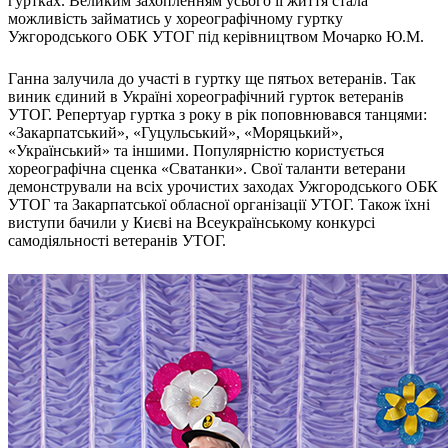
гуртках. Великим захопленням усього її життя стала
можливість займатись у хореографічному гуртку
Ужгородського ОБК УТОГ під керівництвом Мочарко Ю.М.
Ганна залучила до участі в гуртку ще пятьох ветеранів. Так
виник єдиний в Україні хореографічний гурток ветеранів
УТОГ. Репертуар гуртка з року в рік поповнювався танцями:
«Закарпатський», «Гуцульський», «Моряцький»,
«Український» та іншими. Популярністю користується
хореографічна сценка «Сватанки». Свої таланти ветерани
демонстрували на всіх урочистих заходах Ужгородського ОБК
УТОГ та Закарпатської обласної організації УТОГ. Також їхні
виступи бачили у Києві на Всеукраїнському конкурсі
самодіяльності ветеранів УТОГ.