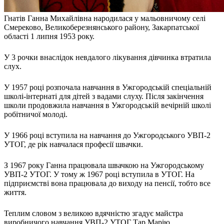
Атестація
Безбар'єрність для глухих
Гнатів Ганна Михайлівна народилася у мальовничому селі
Вінницька область
Смереково, Великоберезнянського району, Закарпатської
Волинська область
області 1 липня 1953 року.
Дніпропетровська область
У 3 рочки внаслідок невдалого лікування дівчинка втратила
Донецька область
слух.
Житомирська область
Закарпатська область
У 1957 році розпочала навчання в Ужгородській спеціальній
Запорізька область
школі-інтернаті для дітей з вадами слуху. Після закінчення
Івано-Франківська область
школи продовжила навчання в Ужгородській вечірній школі
робітничої молоді.
Київ
Київська область
У 1966 році вступила на навчання до Ужгородського УВП-2
Кіровоградська область
УТОГ, де рік навчалася професії швачки.
Львівська область
Миколаївська область
З 1967 року Ганна працювала швачкою на Ужгородському
Одеська область
УВП-2 УТОГ. У тому ж 1967 році вступила в УТОГ. На
підприємстві вона працювала до виходу на пенсії, тобто все
Полтавська область
життя.
Рівненська область
Сумська область
Теплим словом з великою вдячністю згадує майстра
Тернопільська область
виробничого навчання УВП-2 УТОГ Тар Марію.