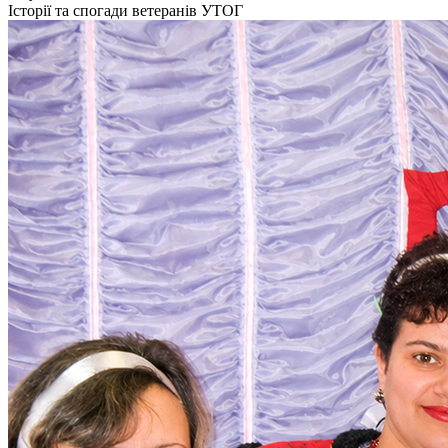
Кадрові зміни
Історії та спогади ветеранів УТОГ
Працевлаштування
Про глухих
Постаті в УТОГ
Все про УТОГ: ваші права, послуги та підтримка:
Важлива інформація
Благодійні справи
Історія глухих
Коронавірус
Брифінги
Корисні інформаційні матеріали від Т. Ломакіної
Офіційна інформація
Про УТОГ
Керівництво УТОГ
Громадські ради УТОГ ⩺
Всеукраїнська Рада голів обласних
організацій УТОГ
Всеукраїнська Рада ветеранів УТОГ
Всеукраїнська Рада перекладачів жестової
мови УТОГ
Всеукраїнська Рада директорів УТОГ
Всеукраїнська молодіжна Рада УТОГ