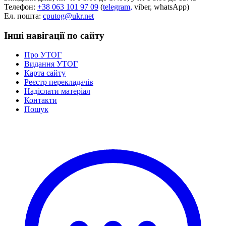
Телефон:
+38 063 101 97 09
(
telegram,
viber, whatsApp)
Ел. пошта:
cputog@ukr.net
Інші навігації по сайту
Про УТОГ
Видання УТОГ
Карта сайту
Реєстр перекладачів
Надіслати матеріал
Контакти
Пошук