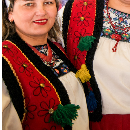
Молодіжні лідери УТОГ
Ветерани УТОГ
Мережа УТОГ
Підприємства УТОГ
Рекорди УТОГ
Видання УТОГ
Звіти
Посилання сторінок УТОГ
Контакти
Навчальні програми
Дошкільна освіта
Загальна освіта
Для абітурієнтів
Уроки
Українська жестова мова
Географія
Правознавство
Я досліджую світ
Реєстр перекладачів жестової мови Українського
товариства глухих
Підготовка перекладачів
"Сервіс УТОГ"