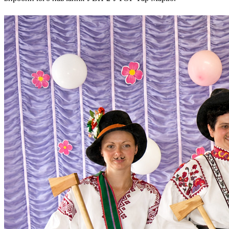
Харківська область
Херсонська область
Хмельницька область
Черкаська область
Чернівецька область
Чернігівська область
Особи відповідальні за контактування з
питань укладення договорів
Вивчаємо жестову мову
Дитяча сторінка
Новини про жестову мову
Ресурс для вивчення жестових мов різних країн
ЦУЖМ
Проєкт "Жестова мова для поліцейських"
Про шахрайські схеми
ВІКТОРИНА
На допомогу військовим
Медична термінологія жестовою мовою