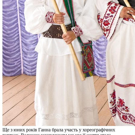
Статут УТОГ
Нормативна база УТОГ
Конвенція ООН
Законодавство
Декларації
Документи ВФГ
Міжнародні документи
Ще з юних років Ганна брала участь у хореографічних