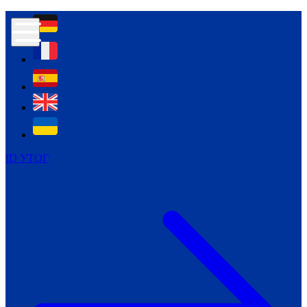
Контур психологічної безпеки глухих
Культура
Міжнародний тиждень глухих людей
Міжнародний тиждень глухих людей
2021
Міжнародний тиждень глухих людей
2022
Міжнародний тиждень глухих людей
2023
ID УТОГ
Міжнародний тиждень глухих людей
2024
Щоденні теми: 23 - 29 вересня
2024
Всеукраїнський пісенний
челендж «Україно, ти є!»
Молодіжний челендж «Жестова
мова для мене – це…»
Репортажі спеціальних та
інклюзивних начальних закладів
України