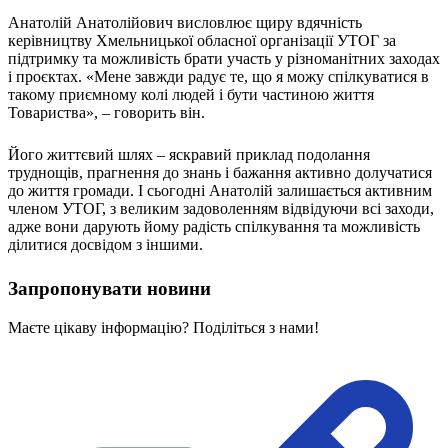
Анатолій Анатолійович висловлює щиру вдячність
керівництву Хмельницької обласної організації УТОГ за
підтримку та можливість брати участь у різноманітних заходах
і проєктах. «Мене завжди радує те, що я можу спілкуватися в
такому приємному колі людей і бути частиною життя
Товариства», – говорить він.
Його життєвий шлях – яскравий приклад подолання
труднощів, прагнення до знань і бажання активно долучатися
до життя громади. І сьогодні Анатолій залишається активним
членом УТОГ, з великим задоволенням відвідуючи всі заходи,
адже вони дарують йому радість спілкування та можливість
ділитися досвідом з іншими.
Запропонувати новини
Маєте цікаву інформацію? Поділіться з нами!