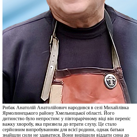
Молодіжні лідери УТОГ
Ветерани УТОГ
Мережа УТОГ
Підприємства УТОГ
Рекорди УТОГ
Видання УТОГ
Звіти
Посилання сторінок УТОГ
Контакти
Навчальні програми
Дошкільна освіта
Загальна освіта
Для абітурієнтів
Уроки
Українська жестова мова
Географія
Правознавство
Я досліджую світ
Рибак Анатолій Анатолійович народився в селі Михайлівка
Ярмолинецького району Хмельницької області. Його
Реєстр перекладачів жестової мови Українського
дитинство було непростим: у півторарічному віці він переніс
товариства глухих
важку хворобу, яка призвела до втрати слуху. Це стало
Підготовка перекладачів
серйозним випробуванням для всієї родини, однак батьки
"Сервіс УТОГ"
знайшли сили не здаватися. Вони вирішили віддати сина до