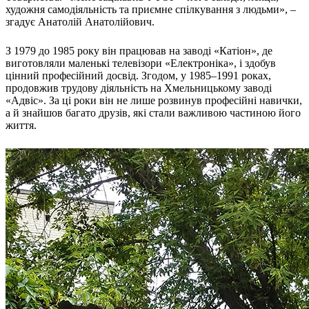
художня самодіяльність та приємне спілкування з людьми», –
Харківська область
згадує Анатолій Анатолійович.
Херсонська область
Хмельницька область
З 1979 до 1985 року він працював на заводі «Катіон», де
Черкаська область
виготовляли маленькі телевізори «Електроніка», і здобув
Чернівецька область
цінний професійний досвід. Згодом, у 1985–1991 роках,
продовжив трудову діяльність на Хмельницькому заводі
Чернігівська область
«Адвіс». За ці роки він не лише розвинув професійні навички,
Особи відповідальні за контактування з
а й знайшов багато друзів, які стали важливою частиною його
питань укладення договорів
життя.
Вивчаємо жестову мову
Дитяча сторінка
Новини про жестову мову
Ресурс для вивчення жестових мов різних країн
ЦУЖМ
Проєкт "Жестова мова для поліцейських"
Про шахрайські схеми
ВІКТОРИНА
На допомогу військовим
Медична термінологія жестовою мовою