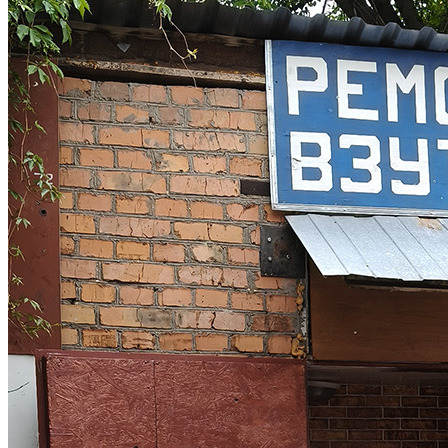
Статут УТОГ
Нормативна база УТОГ
Конвенція ООН
Законодавство
Декларації
Документи ВФГ
Міжнародні документи