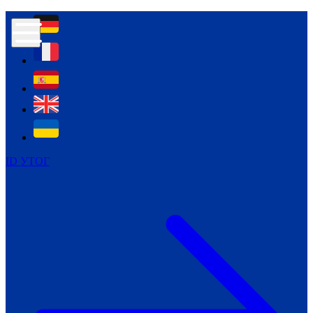
Контур психологічної безпеки глухих
Культура
Міжнародний тиждень глухих людей
Міжнародний тиждень глухих людей
2021
Міжнародний тиждень глухих людей
2022
Міжнародний тиждень глухих людей
2023
ID УТОГ
Міжнародний тиждень глухих людей
2024
Щоденні теми: 23 - 29 вересня
2024
Всеукраїнський пісенний
челендж «Україно, ти є!»
Молодіжний челендж «Жестова
мова для мене – це…»
Репортажі спеціальних та
інклюзивних начальних закладів
України