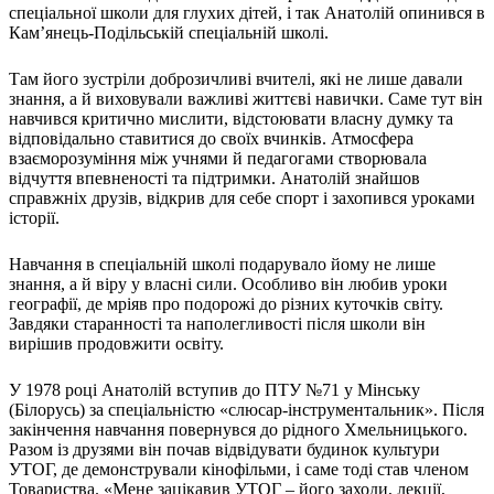
Атестація
спеціальної школи для глухих дітей, і так Анатолій опинився в
Безбар'єрність для глухих
Кам’янець-Подільській спеціальній школі.
Вінницька область
Там його зустріли доброзичливі вчителі, які не лише давали
Волинська область
знання, а й виховували важливі життєві навички. Саме тут він
Дніпропетровська область
навчився критично мислити, відстоювати власну думку та
Донецька область
відповідально ставитися до своїх вчинків. Атмосфера
Житомирська область
взаєморозуміння між учнями й педагогами створювала
відчуття впевненості та підтримки. Анатолій знайшов
Закарпатська область
справжніх друзів, відкрив для себе спорт і захопився уроками
Запорізька область
історії.
Івано-Франківська область
Київ
Навчання в спеціальній школі подарувало йому не лише
Київська область
знання, а й віру у власні сили. Особливо він любив уроки
географії, де мріяв про подорожі до різних куточків світу.
Кіровоградська область
Завдяки старанності та наполегливості після школи він
Львівська область
вирішив продовжити освіту.
Миколаївська область
Одеська область
У 1978 році Анатолій вступив до ПТУ №71 у Мінську
Полтавська область
(Білорусь) за спеціальністю «слюсар-інструментальник». Після
закінчення навчання повернувся до рідного Хмельницького.
Рівненська область
Разом із друзями він почав відвідувати будинок культури
Сумська область
УТОГ, де демонстрували кінофільми, і саме тоді став членом
Тернопільська область
Товариства. «Мене зацікавив УТОГ – його заходи, лекції,