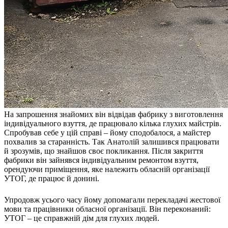
На запрошення знайомих він відвідав фабрику з виготовлення
індивідуального взуття, де працювало кілька глухих майстрів.
Спробував себе у цій справі – йому сподобалося, а майстер
похвалив за старанність. Так Анатолій залишився працювати
й зрозумів, що знайшов своє покликання. Після закриття
фабрики він зайнявся індивідуальним ремонтом взуття,
орендуючи приміщення, яке належить обласній організації
УТОГ, де працює й донині.
Упродовж усього часу йому допомагали перекладачі жестової
мови та працівники обласної організації. Він переконаний:
УТОГ – це справжній дім для глухих людей.