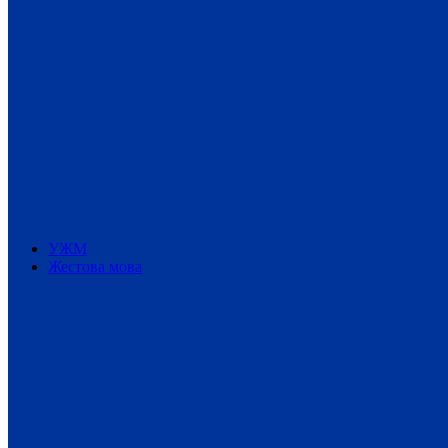
УЖМ
Жестова мова