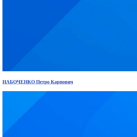
НАБОЧЕНКО Петро Карпович