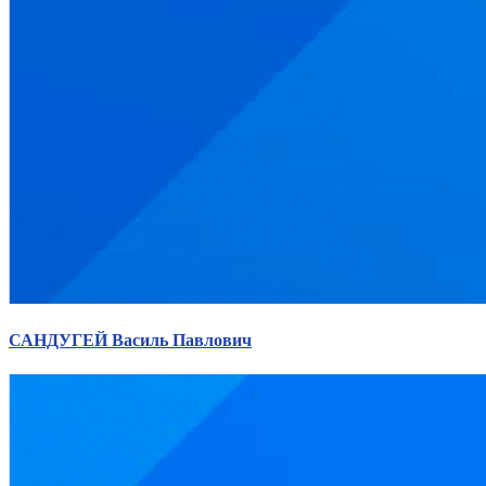
САНДУГЕЙ Василь Павлович