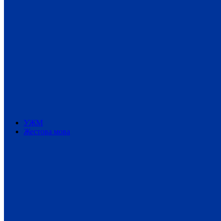
УЖМ
Жестова мова