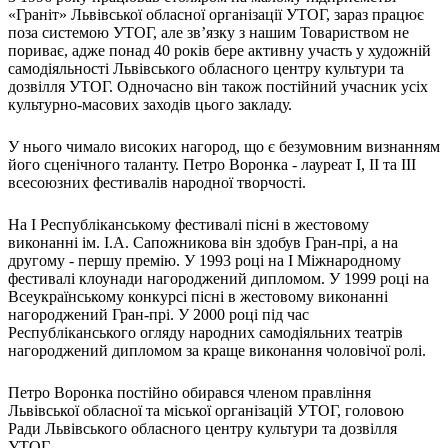
Атестація
«Граніт» Львівської обласної організації УТОГ, зараз працює
Безбар'єрність для глухих
поза системою УТОГ, але зв’язку з нашим Товариством не
Вінницька область
пориває, адже понад 40 років бере активну участь у художній
самодіяльності Львівського обласного центру культури та
Волинська область
дозвілля УТОГ. Одночасно він також постійний учасник усіх
Дніпропетровська область
культурно-масових заходів цього закладу.
Донецька область
Житомирська область
У нього чимало високих нагород, що є безумовним визнанням
Закарпатська область
його сценічного таланту. Петро Воронка - лауреат I, II та III
всесоюзних фестивалів народної творчостi.
Запорізька область
Івано-Франківська область
На I Республіканському фестивалі пісні в жестовому
Київ
виконанні ім. І.А. Сапожникова він здобув Гран-прі, а на
Київська область
другому - першу премію. У 1993 році на І Міжнародному
фестивалі клоунади нагороджений дипломом. У 1999 році на
Кіровоградська область
Всеукраїнському конкурсі пісні в жестовому виконанні
Львівська область
нагороджений Гран-прі. У 2000 році під час
Миколаївська область
Республіканського огляду народних самодіяльних театрів
Одеська область
нагороджений дипломом за краще виконання чоловічої ролі.
Полтавська область
Петро Воронка постійно обирався членом правління
Рівненська область
Львівської обласної та міської організацій УТОГ, головою
Сумська область
Ради Львівського обласного центру культури та дозвілля
Тернопільська область
УТОГ.