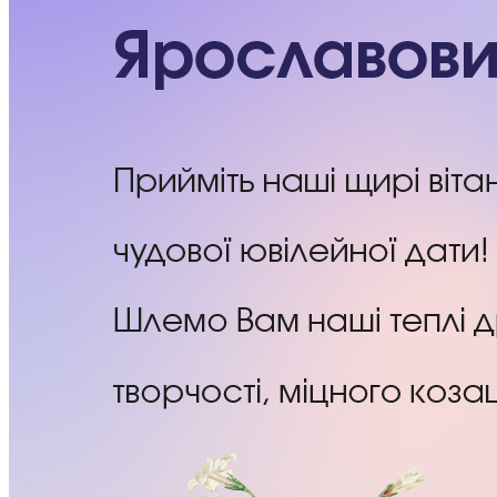
Статут УТОГ
Нормативна база УТОГ
Конвенція ООН
Законодавство
Декларації
Документи ВФГ
Міжнародні документи