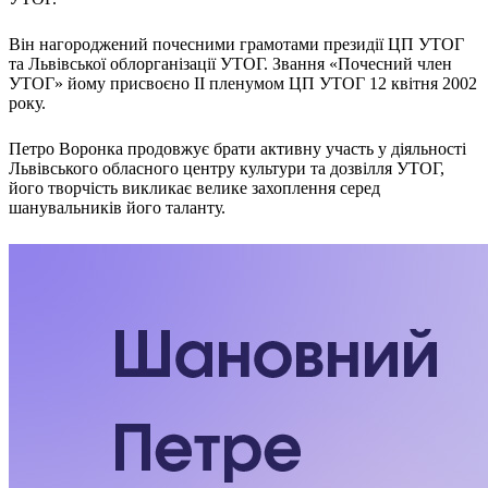
Харківська область
Херсонська область
Він нагороджений почесними грамотами президії ЦП УТОГ
та Львівської облорганізації УТОГ. Звання «Почесний член
Хмельницька область
УТОГ» йому присвоєно II пленумом ЦП УТОГ 12 квітня 2002
Черкаська область
року.
Чернівецька область
Чернігівська область
Петро Воронка продовжує брати активну участь у діяльності
Особи відповідальні за контактування з
Львівського обласного центру культури та дозвілля УТОГ,
питань укладення договорів
його творчість викликає велике захоплення серед
шанувальників його таланту.
Вивчаємо жестову мову
Дитяча сторінка
Новини про жестову мову
Ресурс для вивчення жестових мов різних країн
ЦУЖМ
Проєкт "Жестова мова для поліцейських"
Про шахрайські схеми
ВІКТОРИНА
На допомогу військовим
Медична термінологія жестовою мовою