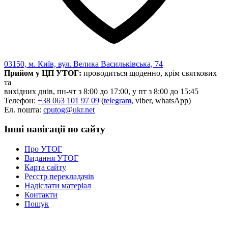
03150, м. Київ, вул. Велика Васильківська, 74
Прийом у ЦП УТОГ:
проводиться щоденно, крім святкових
та
вихідних днів, пн-чт з 8:00 до 17:00, у пт з 8:00 до 15:45
Телефон:
+38 063 101 97 09
(
telegram,
viber, whatsApp)
Ел. пошта:
cputog@ukr.net
Інші навігації по сайту
Про УТОГ
Видання УТОГ
Карта сайту
Реєстр перекладачів
Надіслати матеріал
Контакти
Пошук