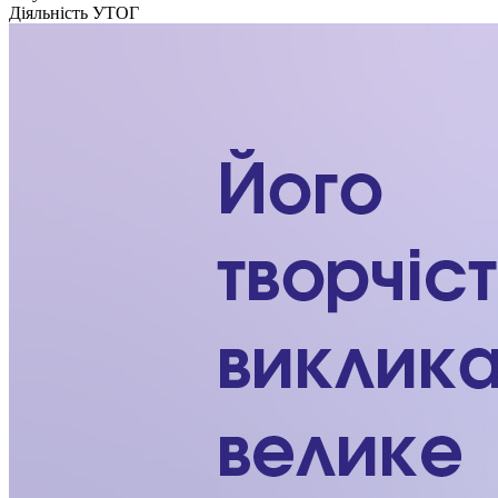
Кадрові зміни
Діяльність УТОГ
Працевлаштування
Про глухих
Постаті в УТОГ
Все про УТОГ: ваші права, послуги та підтримка:
Важлива інформація
Благодійні справи
Історія глухих
Коронавірус
Брифінги
Корисні інформаційні матеріали від Т. Ломакіної
Офіційна інформація
Про УТОГ
Керівництво УТОГ
Громадські ради УТОГ ⩺
Всеукраїнська Рада голів обласних
організацій УТОГ
Всеукраїнська Рада ветеранів УТОГ
Всеукраїнська Рада перекладачів жестової
мови УТОГ
Всеукраїнська Рада директорів УТОГ
Всеукраїнська молодіжна Рада УТОГ