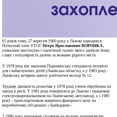
Молодіжні лідери УТОГ
Ветерани УТОГ
Мережа УТОГ
Підприємства УТОГ
Рекорди УТОГ
Видання УТОГ
Звіти
Посилання сторінок УТОГ
Контакти
65 років тому, 27 вересня 1960 року у Львові народився
Почесний член УТОГ
Петро Ярославович ВОРОНКА,
Навчальні програми
унікальне мистецтво і сценічний талант якого здобули йому
Дошкільна освіта
славу і популярність далеко за межами рідного міста.
Загальна освіта
Для абітурієнтів
У 1978 році він закінчив Підкамінську спецшколу-інтернат
Уроки
для слабкочуючих дітей (Львівська область), а у 1983 році -
Українська жестова мова
Львівську вечірню школу робітничої молоді № 12.
Географія
Правознавство
Трудову діяльність розпочав у 1978 році учнем обрубника на
Я досліджую світ
заводі в росії. У 1981 році повернувся до Львова і працював
електрозварювальником на Львівському автозаводі, а з 1985
року - транспортником машинно-фанерного цеху на
Реєстр перекладачів жестової мови Українського
виробничому об'єднанні «Львівдерев».
товариства глухих
Підготовка перекладачів
"Сервіс УТОГ"
3 1996 року працював столяром на малому підприємстві