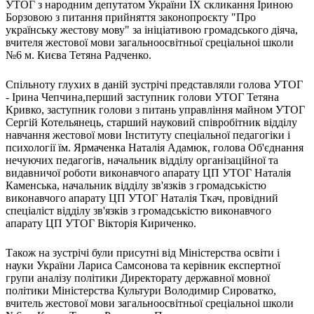
Молодіжні лідери УТОГ
УТОГ з народним депутатом України ІХ скликання Іриною
Ветерани УТОГ
Борзовою з питання прийняття законопроєкту "Про
Мережа УТОГ
українську жестову мову" за ініціативою громадського діяча,
Підприємства УТОГ
вчителя жестової мови загальноосвітньої среціальноі школи
Рекорди УТОГ
№6 м. Києва Тетяна Радченко.
Видання УТОГ
Звіти
Спільноту глухих в даній зустрічі представляли голова УТОГ
Посилання сторінок УТОГ
- Ірина Чепчина,перший заступник голови УТОГ Тетяна
Контакти
Кривко, заступник голови з питань управління майном УТОГ
Сергій Котельянець, старший науковий співробітник відділу
Навчальні програми
навчання жестової мови Інституту спеціальної педагогіки і
Дошкільна освіта
психології їм. Ярмаченка Наталія Адамюк, голова Об'єднання
Загальна освіта
нечуючих педагогів, начальник відділу організаційної та
Для абітурієнтів
видавничої роботи виконавчого апарату ЦП УТОГ Наталія
Уроки
Каменська, начальник відділу зв'язків з громадськістю
Українська жестова мова
виконавчого апарату ЦП УТОГ Наталія Ткач, провідний
спеціаліст відділу зв'язків з громадськістю виконавчого
Географія
апарату ЦП УТОГ Вікторія Кириченко.
Правознавство
Я досліджую світ
Також на зустрічі були присутні від Міністерства освіти і
науки України Лариса Самсонова та керівник експертної
Реєстр перекладачів жестової мови Українського
групи аналізу політики Директорату державної мовної
товариства глухих
політики Міністерства Культури Володимир Сироватко,
Підготовка перекладачів
вчитель жестової мови загальноосвітньої среціальноі школи
"Сервіс УТОГ"