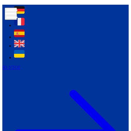
Контур психологічної безпеки глухих
Культура
Міжнародний тиждень глухих людей
Міжнародний тиждень глухих людей
2021
Міжнародний тиждень глухих людей
2022
Міжнародний тиждень глухих людей
2023
ID УТОГ
Міжнародний тиждень глухих людей
2024
Щоденні теми: 23 - 29 вересня
2024
Всеукраїнський пісенний
челендж «Україно, ти є!»
Молодіжний челендж «Жестова
мова для мене – це…»
Репортажі спеціальних та
інклюзивних начальних закладів
України