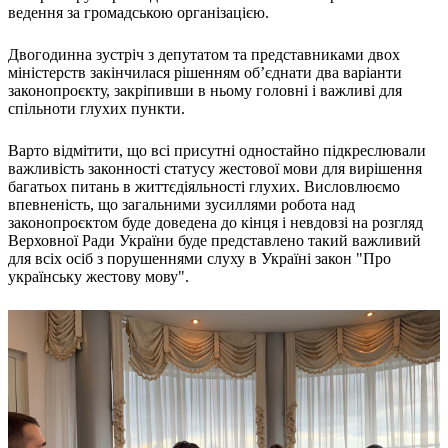
Статут УТОГ
ведення за громадською організацією.
Нормативна база УТОГ
Конвенція ООН
Двогодинна зустріч з депутатом та представниками двох
Законодавство
міністерств закінчилася рішенням об’єднати два варіанти
Декларації
законопроєкту, закріпивши в ньому головні і важливі для
Документи ВФГ
спільноти глухих пункти.
Міжнародні документи
Варто відмітити, що всі присутні одностайно підкреслювали
важливість законності статусу жестової мови для вирішення
багатьох питань в життєдіяльності глухих. Висловлюємо
впевненість, що загальними зусиллями робота над
законопроєктом буде доведена до кінця і невдовзі на розгляд
Верховної Ради України буде представлено такий важливий
для всіх осіб з порушеннями слуху в Україні закон "Про
українську жестову мову".