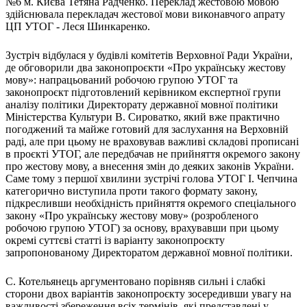
№6 м. Києва Тетяна Радченко. Переклад жестовою мовою
Атестація
здійснювала перекладач жестової мови виконавчого апрату
Безбар'єрність для глухих
ЦП УТОГ - Леся Шинкаренко.
Вінницька область
Волинська область
Зустріч відбулася у будівлі комітетів Верховної Ради України,
Дніпропетровська область
де обговорили два законопроєкти «Про українську жестову
мову»: напрацьований робочою групою УТОГ та
Донецька область
законопроєкт підготовлений керівником експертної групи
Житомирська область
аналізу політики Директорату державної мовної політики
Закарпатська область
Міністерства Культури В. Сироватко, який вже практично
Запорізька область
погоджений та майже готовий для заслухання на Верховній
раді, але при цьому не враховував важливі складові прописані
Івано-Франківська область
в проєкті УТОГ, але передбачав не прийняття окремого закону
Київ
про жестову мову, а внесення змін до деяких законів України.
Київська область
Саме тому з першої хвилини зустрічі голова УТОГ І. Чепчина
категорично виступила проти такого формату закону,
Кіровоградська область
підкресливши необхідність прийняття окремого спеціального
Львівська область
закону «Про українську жестову мову» (розробленого
Миколаївська область
робочою групою УТОГ) за основу, врахувавши при цьому
Одеська область
окремі суттєві статті із варіанту законопроєкту
запропонованому Директоратом державної мовної політики.
Полтавська область
Рівненська область
С. Котельянець аргументовано порівняв сильні і слабкі
Сумська область
сторони двох варіантів законопроєкту зосередивши увагу на
Тернопільська область
важливості збереження всіх термінів, які представлені у