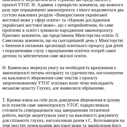
Харківська область
проєкті УТОГ. Н. Адамюк з прикрістю зазначила, що кожного
разу при опрацюванні законопроєкту з нього видаляються два
Херсонська область
суттєво важливих розділи «Використання української
Хмельницька область
жестової мови у сфері освіти» та «Наукові дослідження
Черкаська область
української жестової мови», що є неприйнятним, бо саме
проблеми в освіті і зумовили народження законопроєкту.
Чернівецька область
Приємно зазначити, що представник Міністерства освіти Л.
Чернігівська область
Самсонова зазначила, що на сьогоднішній день у Міністерстві
Особи відповідальні за контактування з
є бачення в питаннях організації освітнього процесу для дітей
питань укладення договорів
з порушеннями слуху з врахуванням освітніх потреб самої
дитини та забезпечення саме якісної освіти.
Вивчаємо жестову мову
Н. Каменська звернула увагу на необхідність врахування у
Дитяча сторінка
законопроєкті питань нотаріату та судочинства, наголошуючи
Новини про жестову мову
на важливості збереження саме текстів з проєкту
Ресурс для вивчення жестових мов різних країн
запропонованому УТОГ оскільки вони чітко викладають
ЦУЖМ
механізм захисту Глухих, але виявилися обрізаними.
Проєкт "Жестова мова для поліцейських"
Про шахрайські схеми
ВІКТОРИНА
Т. Кривко взяла на себе роль доведення збереження в цілому
На допомогу військовим
всіх пунктів саме законопроєкту УТОГ, підкреслювала
Медична термінологія жестовою мовою
готовність співпрацювати над завершенням титанічної
роботи, вкотре акцентувала увагу на важливості документу
для спільноти глухих, наголосивши разом з С. Котельянцем на
темі реєстру перекладачів жестової мови та закріплення його