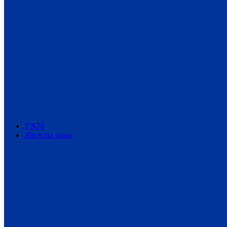
УЖМ
Жестова мова