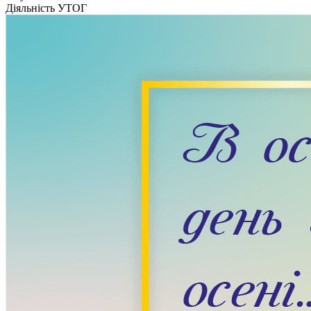
Кадрові зміни
Діяльність УТОГ
Працевлаштування
Про глухих
Постаті в УТОГ
Все про УТОГ: ваші права, послуги та підтримка:
Важлива інформація
Благодійні справи
Історія глухих
Коронавірус
Брифінги
Корисні інформаційні матеріали від Т. Ломакіної
Офіційна інформація
Про УТОГ
Керівництво УТОГ
Громадські ради УТОГ ⩺
Всеукраїнська Рада голів обласних
організацій УТОГ
Всеукраїнська Рада ветеранів УТОГ
Всеукраїнська Рада перекладачів жестової
мови УТОГ
Всеукраїнська Рада директорів УТОГ
Всеукраїнська молодіжна Рада УТОГ