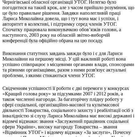
Чернігівської обласної організації УТОГ. Нелегко було
Харківська область
погодитися на такий крок, але з часом прийшло розуміння, що
Херсонська область
це було правильне рішення. Завдяки наполегливій праці
Лариса Миколаївна довела, що і тут вона має і успіхи, і
Хмельницька область
авторитет в колективі, і підтримку серед членів УТОГ.
Черкаська область
Спочатку працювала виконувачкою обов’язків голови, а
Чернівецька область
наступного, 2003 року на обласній звітно-виборчій
Чернігівська область
конференції була офіційно обрана на цю посаду.
Особи відповідальні за контактування з
питань укладення договорів
Виконання статутних завдань завжди було і є для Лариси
Миколаївни на першому місці. У цій важливій роботі вона
успішно співпрацює з місцевими органами влади, спонсорами
Вивчаємо жестову мову
та різними організаціями, разом з ними розв'язує актуальні
Дитяча сторінка
проблеми, з якими стикаються члени УТОГ.
Новини про жестову мову
Ресурс для вивчення жестових мов різних країн
Свідченням успішності її роботи є дві перемоги у конкурсах
ЦУЖМ
«Кращий голова року» за підсумками 2007 і 2012 років, а
Проєкт "Жестова мова для поліцейських"
також численні нагороди. За багаторічну плідну роботу у
Про шахрайські схеми
сфері соціальної, організаційно-масової та культмасової
ВІКТОРИНА
діяльності Товариства, соціального захисту і реабілітації осіб з
На допомогу військовим
інвалідністю зі слуху Лариса Миколаївна має високі державні і
Медична термінологія жестовою мовою
відомчі відзнаки: звання «Заслужений працівник соціальної
сфери України», високу нагороду Товариства – звання
«Відмінник УТОГ» і відомчу відзнаку «За заслуги», Почесну