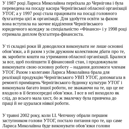
Атестація
У 1987 році Лариса Миколаївна переїхала до Чернігова і була
Безбар'єрність для глухих
переведена на посаду касира Чернігівської обласної організації
УТОГ, а у 1997 році стала працювати на посаді головного
Вінницька область
бухгалтера цієї ж організації. Для здобуття освіти за фахом
Волинська область
вона вступила на заочне відділення Чернігівського
Дніпропетровська область
юридичного коледжу за спеціальністю «Фінанси» і у 1998 році
Донецька область
отримала диплом бухгалтера-фінансиста.
Житомирська область
У ті складні роки їй доводилося виконувати не лише основні
Закарпатська область
обов’язки, а й разом з усім дружним колективом дбати про те,
Запорізька область
як заробити кошти на утримання обласної організації. Бралися
Івано-Франківська область
за все, щоб поліпшити її фінансовий стан, і продовжували
виконувати свою основну роботу – надання допомоги членам
Київ
УТОГ. Разом з колегами Лариса Миколаївна брала для
Київська область
реалізації продукцію Чернігівського УВП УТОГ, допомагала в
Кіровоградська область
ремонті приміщень Чернігівського будинку культури УТОГ і
Львівська область
виконувала багато іншої роботи, не зважаючи на те, що це не
входило в її безпосередні обов’язки. І все в неї виходило як
Миколаївська область
слід, до всього мала хист, бо ж змалечку була привчена до
Одеська область
праці й не цуралася ніякої роботи.
Полтавська область
Рівненська область
У травні 2002 року, коли І.І. Чепчину обрали першим
Сумська область
заступником голови УТОГ, постало питання про те, що саме
Лариса Миколаївна буде виконувати обов’язки голови
Тернопільська область