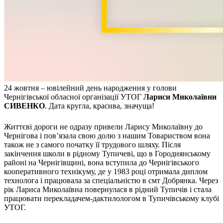
Молодіжні лідери УТОГ
Ветерани УТОГ
Мережа УТОГ
Підприємства УТОГ
Рекорди УТОГ
Видання УТОГ
Звіти
Посилання сторінок УТОГ
Контакти
24 жовтня – ювілейний день народження у голови
Навчальні програми
Чернігівської обласної організації УТОГ
Лариси Миколаївни
Дошкільна освіта
СИВЕНКО
. Дата кругла, красива, значуща!
Загальна освіта
Для абітурієнтів
Життєві дороги не одразу привели Ларису Миколаївну до
Уроки
Чернігова і пов’язала свою долю з нашим Товариством вона
Українська жестова мова
також не з самого початку її трудового шляху. Після
Географія
закінчення школи в рідному Тупичеві, що в Городнянському
Правознавство
районі на Чернігівщині, вона вступила до Чернігівського
кооперативного технікуму, де у 1983 році отримала диплом
Я досліджую світ
технолога і працювала за спеціальністю в смт Добрянка. Через
рік Лариса Миколаївна повернулася в рідний Тупичів і стала
Реєстр перекладачів жестової мови Українського
працювати перекладачем-дактилологом в Тупичівському клубі
товариства глухих
УТОГ.
Підготовка перекладачів
"Сервіс УТОГ"