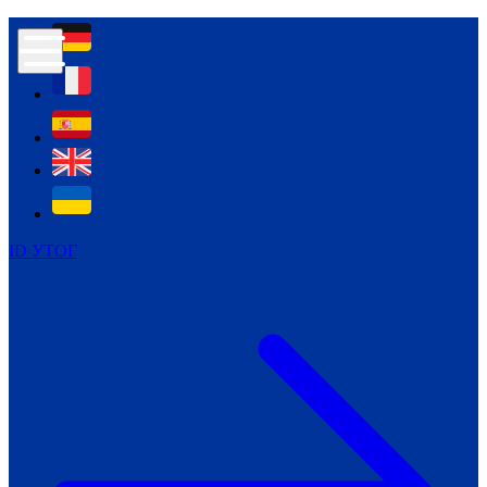
Контур психологічної безпеки глухих
Культура
Міжнародний тиждень глухих людей
Міжнародний тиждень глухих людей
2021
Міжнародний тиждень глухих людей
2022
Міжнародний тиждень глухих людей
2023
ID УТОГ
Міжнародний тиждень глухих людей
2024
Щоденні теми: 23 - 29 вересня
2024
Всеукраїнський пісенний
челендж «Україно, ти є!»
Молодіжний челендж «Жестова
мова для мене – це…»
Репортажі спеціальних та
інклюзивних начальних закладів
України