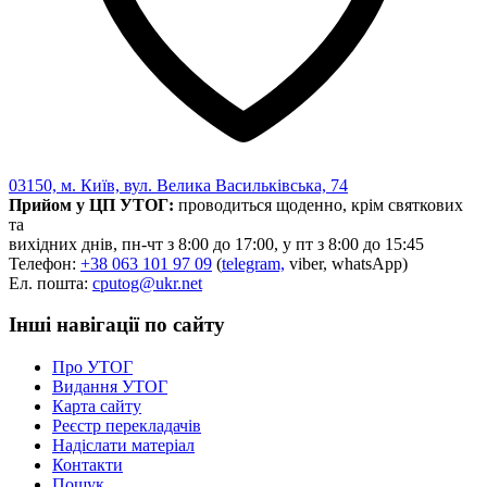
03150, м. Київ, вул. Велика Васильківська, 74
Прийом у ЦП УТОГ:
проводиться щоденно, крім святкових
та
вихідних днів, пн-чт з 8:00 до 17:00, у пт з 8:00 до 15:45
Телефон:
+38 063 101 97 09
(
telegram,
viber, whatsApp)
Ел. пошта:
cputog@ukr.net
Інші навігації по сайту
Про УТОГ
Видання УТОГ
Карта сайту
Реєстр перекладачів
Надіслати матеріал
Контакти
Пошук