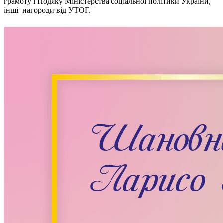
грамоту і Подяку Міністерства соціальної політики України,
Статут УТОГ
інші нагороди від УТОГ.
Нормативна база УТОГ
Конвенція ООН
Законодавство
Декларації
Документи ВФГ
Міжнародні документи