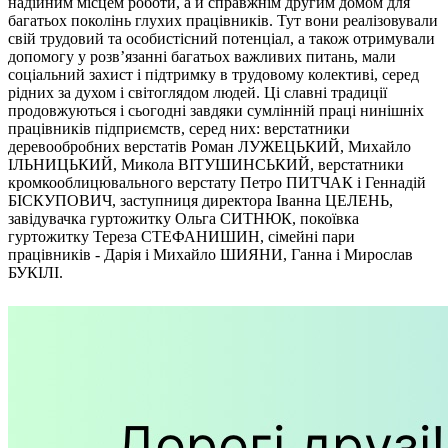
надійним місцем роботи, а й справжнім другим домом для
багатьох поколінь глухих працівників. Тут вони реалізовували
свій трудовий та особистісний потенціал, а також отримували
допомогу у розв’язанні багатьох важливих питань, мали
соціальний захист і підтримку в трудовому колективі, серед
рідних за духом і світоглядом людей. Ці славні традиції
продовжуються і сьогодні завдяки сумлінній праці нинішніх
працівників підприємств, серед них: верстатники
деревообробних верстатів Роман ЛУЖЕЦЬКИЙ, Михайло
ІЛЬНИЦЬКИЙ, Микола ВІТУШИНСЬКИЙ, верстатники
кромкооблицювального верстату Петро ПИТЧАК і Геннадій
БІСКУПОВИЧ, заступниця директора Іванна ЦЕЛЕНЬ,
завідувачка гуртожитку Ольга СИТНЮК, покоївка
гуртожитку Тереза СТЕФАНИШИН, сімейні пари
працівників - Дарія і Михайло ШИЯНИ, Ганна і Мирослав
БУКІЛІ.