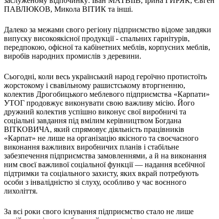
заслуженому відпочинку: Іван МАТВІЇВ, Ірина ГИРЯК, Євген
Статут УТОГ
ПАВЛЮКОВ, Микола ВІТИК та інші.
Нормативна база УТОГ
Конвенція ООН
Далеко за межами свого регіону підприємство відоме завдяки
Законодавство
випуску високоякісної продукції - спальних гарнітурів,
Декларації
передпокою, офісної та кабінетних меблів, корпусних меблів,
Документи ВФГ
виробів народних промислів з деревини.
Міжнародні документи
Сьогодні, коли весь український народ героїчно протистоїть
жорстокому і свавільному рашистському вторгненню,
колектив Дрогобицького меблевого підприємства «Карпати»
УТОГ продовжує виконувати свою важливу місію. Його
дружний колектив успішно виконує свої виробничі та
соціальні завдання під вмілим керівництвом Богдана
ВІТКОВИЧА, який спрямовує діяльність працівників
«Карпат» не лише на організацію якісного та своєчасного
виконання важливих виробничих планів і стабільне
забезпечення підприємства замовленнями, а й на виконання
ним своєї важливої соціальної функції — надання всебічної
підтримки та соціального захисту, яких вкрай потребують
особи з інвалідністю зі слуху, особливо у час воєнного
лихоліття.
За всі роки свого існування підприємство стало не лише