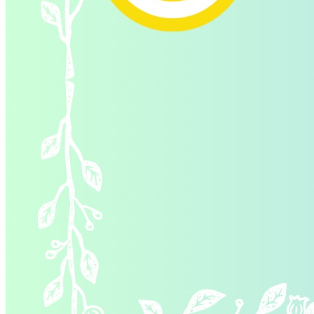
Молодіжні лідери УТОГ
Ветерани УТОГ
Мережа УТОГ
Підприємства УТОГ
Рекорди УТОГ
Видання УТОГ
Звіти
Посилання сторінок УТОГ
Контакти
Навчальні програми
Дошкільна освіта
Загальна освіта
Для абітурієнтів
Уроки
Українська жестова мова
Географія
Правознавство
Я досліджую світ
Реєстр перекладачів жестової мови Українського
товариства глухих
Підготовка перекладачів
"Сервіс УТОГ"