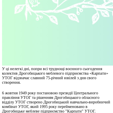
Атестація
Безбар'єрність для глухих
Вінницька область
Волинська область
Дніпропетровська область
Донецька область
Житомирська область
Закарпатська область
Запорізька область
Івано-Франківська область
Київ
Київська область
У ці нелегкі дні, попри всі труднощі воєнного сьогодення
Кіровоградська область
колектив Дрогобицького меблевого підприємства «Карпати»
Львівська область
УТОГ відзначає славний 75-річний ювілей з дня свого
Миколаївська область
створення.
Одеська область
6 жовтня 1949 року постановою президії Центрального
Полтавська область
правління УТОГ та рішенням Дрогобицького обласного
Рівненська область
відділу УТОГ створено Дрогобицький навчально-виробничий
Сумська область
комбінат УТОГ, який 1995 року перейменовано в
Тернопільська область
Дрогобицьке меблеве підприємство "Карпати" УТОГ.