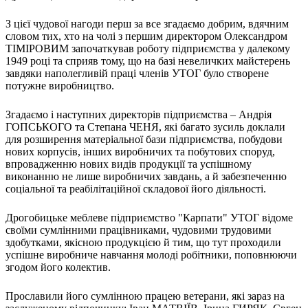
Харківська область
З цієї чудової нагоди перш за все згадаємо добрим, вдячним
Херсонська область
словом тих, хто на чолі з першим директором Олександром
Хмельницька область
ТІМІРОВИМ започаткував роботу підприємства у далекому
Черкаська область
1949 році та сприяв тому, що на базі невеличких майстерень
завдяки наполегливій праці членів УТОГ було створене
Чернівецька область
потужне виробництво.
Чернігівська область
Особи відповідальні за контактування з
Згадаємо і наступних директорів підприємства – Андрія
питань укладення договорів
ГОПСЬКОГО та Степана ЧЕНЯ, які багато зусиль доклали
для розширення матеріальної бази підприємства, побудови
нових корпусів, інших виробничих та побутових споруд,
Вивчаємо жестову мову
впровадженню нових видів продукції та успішному
Дитяча сторінка
виконанню не лише виробничих завдань, а й забезпеченню
Новини про жестову мову
соціальної та реабілітаційної складової його діяльності.
Ресурс для вивчення жестових мов різних країн
ЦУЖМ
Проєкт "Жестова мова для поліцейських"
Дрогобицьке меблеве підприємство "Карпати" УТОГ відоме
Про шахрайські схеми
своїми сумлінними працівниками, чудовими трудовими
ВІКТОРИНА
здобутками, якісною продукцією й тим, що тут проходили
На допомогу військовим
успішне виробниче навчання молоді робітники, поповнюючи
Медична термінологія жестовою мовою
згодом його колектив.
Прославили його сумлінною працею ветерани, які зараз на