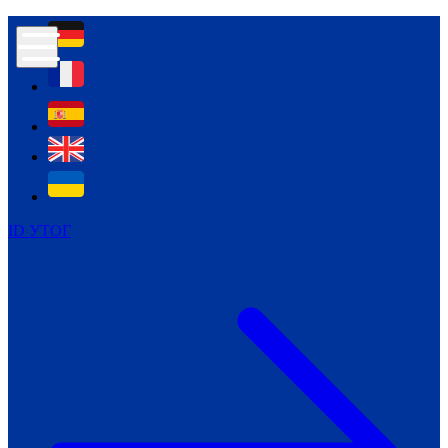
Контур психологічної безпеки глухих
Культура
Міжнародний тиждень глухих людей
Міжнародний тиждень глухих людей
2021
Міжнародний тиждень глухих людей
2022
Міжнародний тиждень глухих людей
2023
ID УТОГ
Міжнародний тиждень глухих людей
2024
Щоденні теми: 23 - 29 вересня
2024
Всеукраїнський пісенний
челендж «Україно, ти є!»
Молодіжний челендж «Жестова
мова для мене – це…»
Репортажі спеціальних та
інклюзивних начальних закладів
України