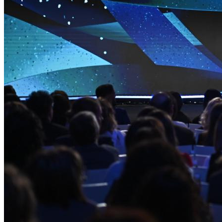
Харківська область
Херсонська область
Хмельницька область
Черкаська область
Чернівецька область
Чернігівська область
Особи відповідальні за контактування з
питань укладення договорів
Вивчаємо жестову мову
Дитяча сторінка
Новини про жестову мову
Ресурс для вивчення жестових мов різних країн
ЦУЖМ
Проєкт "Жестова мова для поліцейських"
Про шахрайські схеми
ВІКТОРИНА
На допомогу військовим
Медична термінологія жестовою мовою