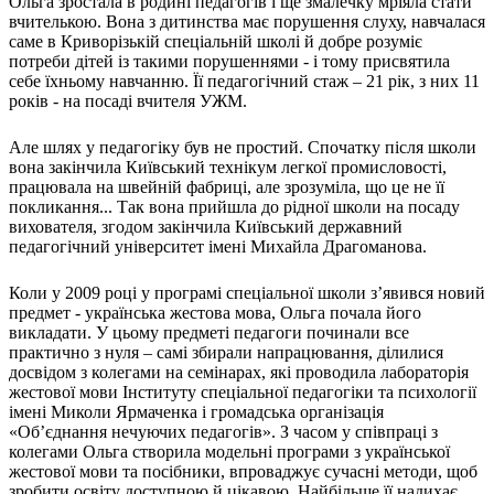
Ольга зростала в родині педагогів і ще змалечку мріяла стати
вчителькою. Вона з дитинства має порушення слуху, навчалася
саме в Криворізькій спеціальній школі й добре розуміє
потреби дітей із такими порушеннями - і тому присвятила
себе їхньому навчанню. Її педагогічний стаж – 21 рік, з них 11
років - на посаді вчителя УЖМ.
Але шлях у педагогіку був не простий. Спочатку після школи
вона закінчила Київський технікум легкої промисловості,
працювала на швейній фабриці, але зрозуміла, що це не її
покликання... Так вона прийшла до рідної школи на посаду
вихователя, згодом закінчила Київський державний
педагогічний університет імені Михайла Драгоманова.
Коли у 2009 році у програмі спеціальної школи з’явився новий
предмет - українська жестова мова, Ольга почала його
викладати. У цьому предметі педагоги починали все
практично з нуля – самі збирали напрацювання, ділилися
досвідом з колегами на семінарах, які проводила лабораторія
жестової мови Інституту спеціальної педагогіки та психології
імені Миколи Ярмаченка і громадська організація
«Об’єднання нечуючих педагогів». З часом у співпраці з
колегами Ольга створила модельні програми з української
жестової мови та посібники, впроваджує сучасні методи, щоб
зробити освіту доступною й цікавою. Найбільше її надихає