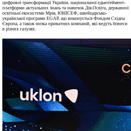
цифрової трансформації України, національної едьютеймент-
Атестація
платформи актуальних знань та навичок Дія.Освіта, державної
Безбар'єрність для глухих
освітньої екосистеми Мрія, ЮНІСЕФ, швейцарсько-
Вінницька область
української програми EGAP, що виконується Фондом Східна
Волинська область
Європа, а також низка приватних компаній, які ведуть бізнеси
Дніпропетровська область
в різних галузях.
Донецька область
Житомирська область
Закарпатська область
Запорізька область
Івано-Франківська область
Київ
Київська область
Кіровоградська область
Львівська область
Миколаївська область
Одеська область
Полтавська область
Рівненська область
Сумська область
Тернопільська область