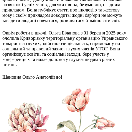
розвиток і успіх учнів, для яких вона, безумовно, є гідним
прикладом. Вона публікує статті про інклюзію та жестову
мову і своїм прикладом доводить: жодні бар’єри не можуть
завадити людині навчатися, розвиватися й змінювати світ.
Окрім роботи в школі, Ольга Біланова з 01 березня 2025 року
очолила Криворізьку територіальну організацію Українського
товариства глухих, здійснюючи діяльність, спрямовану на
соціальний та правовий захист глухих членів УТОГ. Вона
організовує освітні та соціальні заходи, бере участь у
конференціях та надає допомогу глухим людям з різних
питань.
Шановна Ольго Анатоліївно!