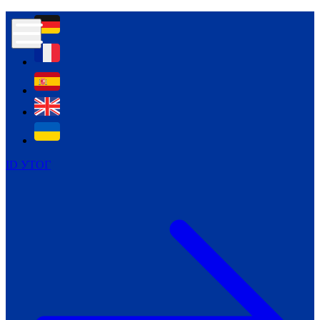
Контур психологічної безпеки глухих
Культура
Міжнародний тиждень глухих людей
Міжнародний тиждень глухих людей
2021
Міжнародний тиждень глухих людей
2022
Міжнародний тиждень глухих людей
2023
ID УТОГ
Міжнародний тиждень глухих людей
2024
Щоденні теми: 23 - 29 вересня
2024
Всеукраїнський пісенний
челендж «Україно, ти є!»
Молодіжний челендж «Жестова
мова для мене – це…»
Репортажі спеціальних та
інклюзивних начальних закладів
України