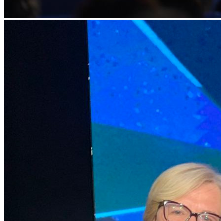
Статут УТОГ
Нормативна база УТОГ
Конвенція ООН
Законодавство
Декларації
Документи ВФГ
Міжнародні документи