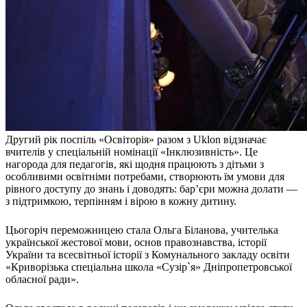
Другий рік поспіль «Освіторія» разом з Uklon відзначає
вчителів у спеціальній номінації «Інклюзивність». Це
нагорода для педагогів, які щодня працюють з дітьми з
особливими освітніми потребами, створюють їм умови для
рівного доступу до знань і доводять: бар’єри можна долати —
з підтримкою, терпінням і вірою в кожну дитину.
Цьогоріч переможницею стала Ольга Біланова, учителька
української жестової мови, основ правознавства, історії
України та всесвітньої історії з Комунального закладу освіти
«Криворізька спеціальна школа «Сузір`я» Дніпропетровської
обласної ради».