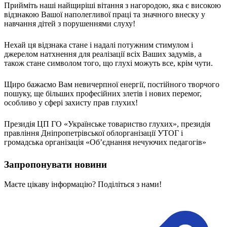
Прийміть наші найщиріші вітання з нагородою, яка є високою
відзнакою Вашої наполегливої праці та значного внеску у
навчання дітей з порушеннями слуху!
Нехай ця відзнака стане і надалі потужним стимулом і
джерелом натхнення для реалізації всіх Ваших задумів, а
також стане символом того, що глухі можуть все, крім чути.
Щиро бажаємо Вам невичерпної енергії, постійного творчого
пошуку, ще більших професійних злетів і нових перемог,
особливо у сфері захисту прав глухих!
Президія ЦП ГО «Українське товариство глухих», президія
правління Дніпропетрівської облорганізації УТОГ і
громадська організація «Об’єднання нечуючих педагогів»
Запропонувати новини
Маєте цікаву інформацію? Поділіться з нами!