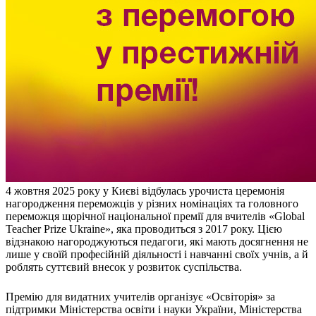
Молодіжні лідери УТОГ
Ветерани УТОГ
Мережа УТОГ
Підприємства УТОГ
Рекорди УТОГ
Видання УТОГ
Звіти
Посилання сторінок УТОГ
Контакти
Навчальні програми
Дошкільна освіта
Загальна освіта
Для абітурієнтів
Уроки
4 жовтня 2025 року у Києві відбулась урочиста церемонія
Українська жестова мова
нагородження переможців у різних номінаціях та головного
Географія
переможця щорічної національної премії для вчителів «Global
Teacher Prize Ukraine», яка проводиться з 2017 року. Цією
Правознавство
відзнакою нагороджуються педагоги, які мають досягнення не
Я досліджую світ
лише у своїй професійній діяльності і навчанні своїх учнів, а й
роблять суттєвий внесок у розвиток суспільства.
Реєстр перекладачів жестової мови Українського
товариства глухих
Премію для видатних учителів організує «Освіторія» за
Підготовка перекладачів
підтримки Міністерства освіти і науки України, Міністерства
"Сервіс УТОГ"