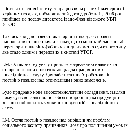
Атестація
Безбар'єрність для глухих
Після закінчення інституту працював на різних інженерних і
керівних посадах, набув чималий досвід роботи і у 2006 році
Вінницька область
прийшов на посаду директора Івано-Франківського УВП
Волинська область
УТОГ.
Дніпропетровська область
Донецька область
Такі яскраві ділові якості як творчий підхід до справи і
Житомирська область
наполегливість посприяли в тому, що за короткий час він зміг
перетворити швейну фабрику в підприємство сучасного типу,
Закарпатська область
яке стало одним з передових в системі УТОГ.
Запорізька область
Івано-Франківська область
І.М. Остяк значну увагу приділяє збереженню наявних та
Київ
створенню нових робочих місць для працівників з
Київська область
інвалідністю зі слуху. Для забезпечення їх роботою він
постійно працює над отриманням нових замовлень.
Кіровоградська область
Львівська область
Було придбано нове високотехнологічне обладнання, завдяки
Миколаївська область
чому суттєво збільшились обсяги виробництва продукції та
Одеська область
значно поліпшились умови праці для осіб з інвалідністю зі
Полтавська область
слуху.
Рівненська область
І.М. Остяк постійно працює над вирішенням проблем
Сумська область
соціального захисту працівників, дбає про поліпшення умов їх
Тернопільська область