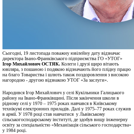
Молодіжні лідери УТОГ
Ветерани УТОГ
Мережа УТОГ
Підприємства УТОГ
Рекорди УТОГ
Видання УТОГ
Звіти
Посилання сторінок УТОГ
Контакти
Сьогодні, 19 листопада поважну ювілейну дату відзначає
Навчальні програми
директора Івано-Франківського підприємства ГО «УТОГ»
Дошкільна освіта
Ігор Михайлович ОСТЯК.
Колеги і друзі щиро вітають
Загальна освіта
ювіляра, з пошаною і подякою відзначають його плідну працю
Для абітурієнтів
на благо Товариства і шлють також поздоровлення з високою
Уроки
нагородою - другою відзнакою УТОГ «За заслуги».
Українська жестова мова
Географія
Народився Ігор Михайлович у селі Кукільники Галицького
Правознавство
району на Івано-Франківщині. Після закінчення школи в
рідному селі у 1970 – 1975 роках навчався в Київському
Я досліджую світ
технікумі електронних приладів. Далі у 1975–77 роках служив
в армії. У 1978 році став навчатися у Львівському
Реєстр перекладачів жестової мови Українського
сільськогосподарському інституті, де здобув вищу інженерну
товариства глухих
освіту за спеціальністю «Механізація сільського господарства»
Підготовка перекладачів
у 1984 році.
"Сервіс УТОГ"