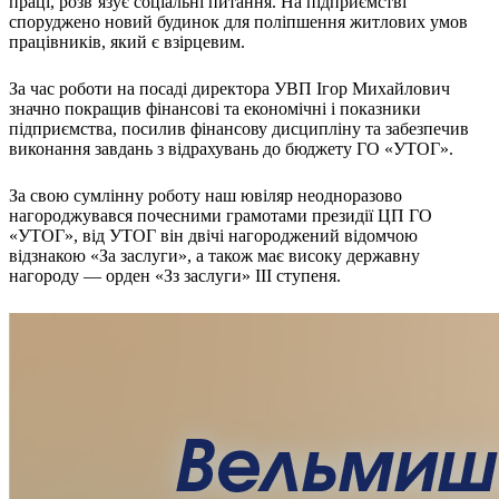
праці, розв’язує соціальні питання. На підприємстві
Харківська область
споруджено новий будинок для поліпшення житлових умов
працівників, який є взірцевим.
Херсонська область
Хмельницька область
За час роботи на посаді директора УВП Ігор Михайлович
Черкаська область
значно покращив фінансові та економічні і показники
Чернівецька область
підприємства, посилив фінансову дисципліну та забезпечив
Чернігівська область
виконання завдань з відрахувань до бюджету ГО «УТОГ».
Особи відповідальні за контактування з
питань укладення договорів
За свою сумлінну роботу наш ювіляр неодноразово
нагороджувався почесними грамотами президії ЦП ГО
«УТОГ», від УТОГ він двічі нагороджений відомчою
Вивчаємо жестову мову
відзнакою «За заслуги», а також має високу державну
Дитяча сторінка
нагороду — орден «Зз заслуги» ІІІ ступеня.
Новини про жестову мову
Ресурс для вивчення жестових мов різних країн
ЦУЖМ
Проєкт "Жестова мова для поліцейських"
Про шахрайські схеми
ВІКТОРИНА
На допомогу військовим
Медична термінологія жестовою мовою