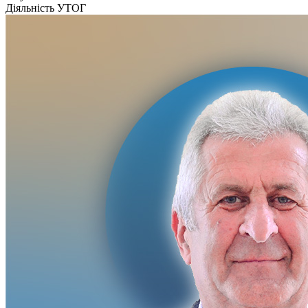
Кадрові зміни
Діяльність УТОГ
Працевлаштування
Про глухих
Постаті в УТОГ
Все про УТОГ: ваші права, послуги та підтримка:
Важлива інформація
Благодійні справи
Історія глухих
Коронавірус
Брифінги
Корисні інформаційні матеріали від Т. Ломакіної
Офіційна інформація
Про УТОГ
Керівництво УТОГ
Громадські ради УТОГ ⩺
Всеукраїнська Рада голів обласних
організацій УТОГ
Всеукраїнська Рада ветеранів УТОГ
Всеукраїнська Рада перекладачів жестової
мови УТОГ
Всеукраїнська Рада директорів УТОГ
Всеукраїнська молодіжна Рада УТОГ