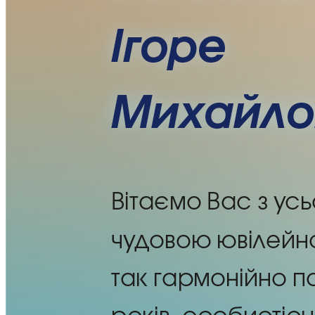
Статут УТОГ
Нормативна база УТОГ
Конвенція ООН
Законодавство
Декларації
Документи ВФГ
Міжнародні документи