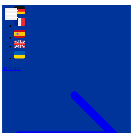
Контур психологічної безпеки глухих
Культура
Міжнародний тиждень глухих людей
Міжнародний тиждень глухих людей
2021
Міжнародний тиждень глухих людей
2022
Міжнародний тиждень глухих людей
2023
ID УТОГ
Міжнародний тиждень глухих людей
2024
Щоденні теми: 23 - 29 вересня
2024
Всеукраїнський пісенний
челендж «Україно, ти є!»
Молодіжний челендж «Жестова
мова для мене – це…»
Репортажі спеціальних та
інклюзивних начальних закладів
України