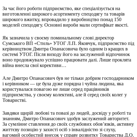
Харківська область
За час його роботи підприємство, яке спеціалізується на
Херсонська область
виготовленні широкого асортименту спецодягу та товарів
Хмельницька область
широкого вжитку, впровадило у виробництво понад 150
моделей спецодягу. Основні вироби мали сертифікат якості.
Черкаська область
Чернівецька область
Як зазначила у своєму поминальному слові директор
Чернігівська область
Сумського ВП «Стиль» УТОГ Л.П. Яковчук, підприємство під
Особи відповідальні за контактування з
керівництвом Дмитра Опанасовича було одним із кращих в
питань укладення договорів
системі УТОГ. Після виходу його на заслужений відпочинок
воно продовжувало успішно працювати далі. Лише проклята
війна внесла свої корективи…
Вивчаємо жестову мову
Дитяча сторінка
Але Дмитро Опанасович був не тільки добрим господарником
Новини про жестову мову
і керівником — це була дуже порядна і чуйна людина, яка
Ресурс для вивчення жестових мов різних країн
користувалася повагою не лише серед працівників
ЦУЖМ
підприємства, у своєму колективі, але й серед своїх колег у
Проєкт "Жестова мова для поліцейських"
Товаристві.
Про шахрайські схеми
ВІКТОРИНА
Завдяки щирій любові та повазі до людей, досвіду у роботі та
На допомогу військовим
знанням, Дмитро Опанасович здобув заслужений авторитет.
Медична термінологія жестовою мовою
За сумлінне ставлення до своїх службових обов’язків, активну
життєву позицію у захисті осіб з інвалідністю зі слуху,
вагомий особистий внесок у справу розвитку Товариства Д.О.