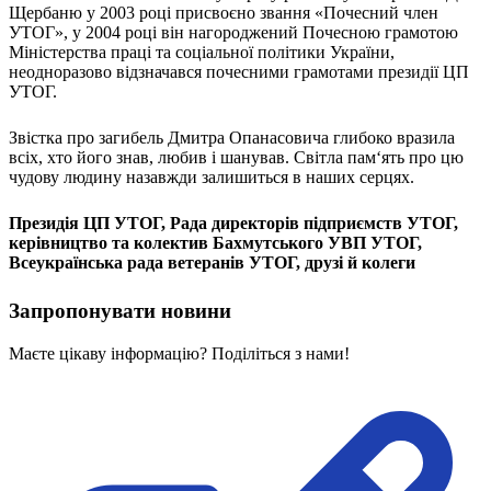
Щербаню у 2003 році присвоєно звання «Почесний член
Статут УТОГ
УТОГ», у 2004 році він нагороджений Почесною грамотою
Нормативна база УТОГ
Міністерства праці та соціальної політики України,
Конвенція ООН
неодноразово відзначався почесними грамотами президії ЦП
Законодавство
УТОГ.
Декларації
Документи ВФГ
Міжнародні документи
Звістка про загибель Дмитра Опанасовича глибоко вразила
всіх, хто його знав, любив і шанував. Світла пам‘ять про цю
чудову людину назавжди залишиться в наших серцях.
Президія ЦП УТОГ, Рада директорів підприємств УТОГ,
керівництво та колектив Бахмутського УВП УТОГ,
Всеукраїнська рада ветеранів УТОГ, друзі й колеги
Запропонувати новини
Маєте цікаву інформацію? Поділіться з нами!