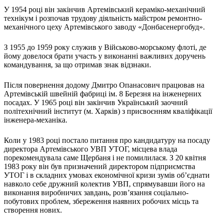
Атестація
У 1954 році він закінчив Артемівський кераміко-механічний
Безбар'єрність для глухих
технікум і розпочав трудову діяльність майстром ремонтно-
Вінницька область
механічного цеху Артемівського заводу «Донбасенергобуд».
Волинська область
Дніпропетровська область
З 1955 до 1959 року служив у Військово-морському флоті, де
йому довелося брати участь у виконанні важливих доручень
Донецька область
командування, за що отримав знак відзнаки.
Житомирська область
Закарпатська область
Після повернення додому Дмитро Опанасович працював на
Запорізька область
Артемівській швейній фабриці ім. 8 Березня на інженерних
Івано-Франківська область
посадах. У 1965 році він закінчив Український заочний
політехнічний інститут (м. Харків) з присвоєнням кваліфікації
Київ
інженера-механіка.
Київська область
Кіровоградська область
Коли у 1983 році постало питання про кандидатуру на посаду
Львівська область
директора Артемівського УВП УТОГ, місцева влада
Миколаївська область
порекомендувала саме Щербаня і не помилилася. З 20 квітня
1983 року він був призначений директором підприємства
Одеська область
УТОГ і в складних умовах економічної кризи зумів об’єднати
Полтавська область
навколо себе дружний колектив УВП, спрямувавши його на
Рівненська область
виконання виробничих завдань, розв’язання соціально-
побутових проблем, збереження наявних робочих місць та
Сумська область
створення нових.
Тернопільська область