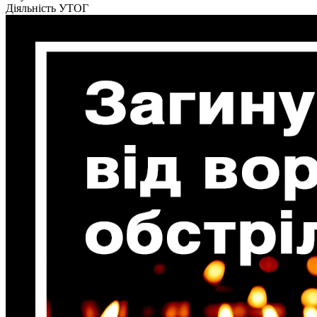
Кадрові зміни
Діяльність УТОГ
Працевлаштування
Про глухих
Постаті в УТОГ
Все про УТОГ: ваші права, послуги та підтримка:
Важлива інформація
Благодійні справи
Історія глухих
Коронавірус
Брифінги
Корисні інформаційні матеріали від Т. Ломакіної
Офіційна інформація
Про УТОГ
Керівництво УТОГ
Громадські ради УТОГ ⩺
Всеукраїнська Рада голів обласних
організацій УТОГ
Всеукраїнська Рада ветеранів УТОГ
Всеукраїнська Рада перекладачів жестової
мови УТОГ
Всеукраїнська Рада директорів УТОГ
Всеукраїнська молодіжна Рада УТОГ