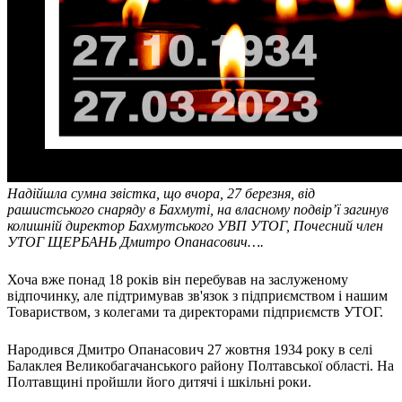
Молодіжні лідери УТОГ
Ветерани УТОГ
Мережа УТОГ
Підприємства УТОГ
Рекорди УТОГ
Видання УТОГ
Звіти
Посилання сторінок УТОГ
Контакти
Навчальні програми
Дошкільна освіта
Надійшла сумна звістка, що вчора, 27 березня, від
Загальна освіта
рашистського снаряду в Бахмуті, на власному подвір’ї загинув
Для абітурієнтів
колишній директор Бахмутського УВП УТОГ, Почесний член
Уроки
УТОГ ЩЕРБАНЬ Дмитро Опанасович….
Українська жестова мова
Географія
Хоча вже понад 18 років він перебував на заслуженому
Правознавство
відпочинку, але підтримував зв'язок з підприємством і нашим
Товариством, з колегами та директорами підприємств УТОГ.
Я досліджую світ
Реєстр перекладачів жестової мови Українського
Народився Дмитро Опанасович 27 жовтня 1934 року в селі
товариства глухих
Балаклея Великобагачанського району Полтавської області. На
Підготовка перекладачів
Полтавщині пройшли його дитячі і шкільні роки.
"Сервіс УТОГ"