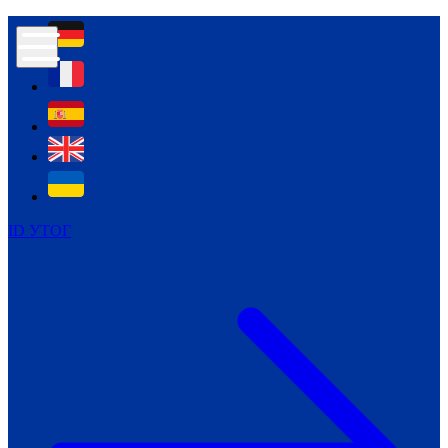
Контур психологічної безпеки глухих
Культура
Міжнародний тиждень глухих людей
Міжнародний тиждень глухих людей
2021
Міжнародний тиждень глухих людей
2022
Міжнародний тиждень глухих людей
2023
ID УТОГ
Міжнародний тиждень глухих людей
2024
Щоденні теми: 23 - 29 вересня
2024
Всеукраїнський пісенний
челендж «Україно, ти є!»
Молодіжний челендж «Жестова
мова для мене – це…»
Репортажі спеціальних та
інклюзивних начальних закладів
України