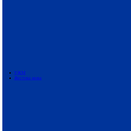
УЖМ
Жестова мова