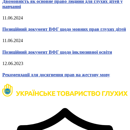
Двомовність як основне право людини для глухих дітей у
Кадрові зміни
навчанні
Працевлаштування
Про глухих
11.06.2024
Постаті в УТОГ
Все про УТОГ: ваші права, послуги та підтримка:
Важлива інформація
Позиційний документ ВФГ щодо мовних прав глухих дітей
Благодійні справи
Історія глухих
11.06.2024
Коронавірус
Брифінги
Позиційний документ ВФГ щодо інклюзивної освіти
Корисні інформаційні матеріали від Т. Ломакіної
Офіційна інформація
12.06.2023
Про УТОГ
Рекомендації для досягнення прав на жестову мову
Керівництво УТОГ
Громадські ради УТОГ ⩺
Всеукраїнська Рада голів обласних
організацій УТОГ
Всеукраїнська Рада ветеранів УТОГ
Всеукраїнська Рада перекладачів жестової
мови УТОГ
Всеукраїнська Рада директорів УТОГ
Всеукраїнська молодіжна Рада УТОГ