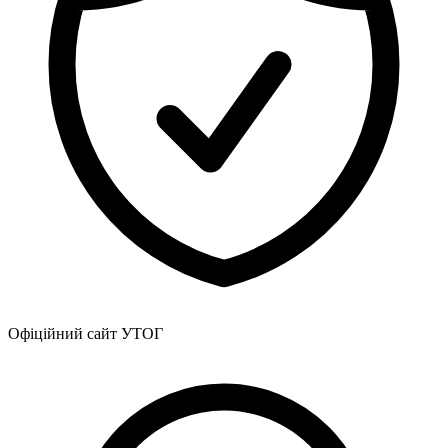
Молодіжні лідери УТОГ
Ветерани УТОГ
Мережа УТОГ
Підприємства УТОГ
Рекорди УТОГ
Видання УТОГ
Звіти
Посилання сторінок УТОГ
Контакти
Навчальні програми
Дошкільна освіта
Загальна освіта
Для абітурієнтів
Уроки
Українська жестова мова
Географія
Правознавство
Офіційний сайт УТОГ
Я досліджую світ
Реєстр перекладачів жестової мови Українського
товариства глухих
Підготовка перекладачів
"Сервіс УТОГ"