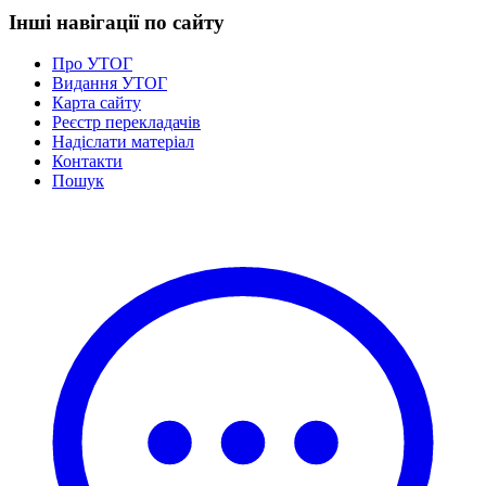
Харківська область
Інші навігації по сайту
Херсонська область
Про УТОГ
Хмельницька область
Видання УТОГ
Черкаська область
Карта сайту
Чернівецька область
Реєстр перекладачів
Чернігівська область
Надіслати матеріал
Контакти
Особи відповідальні за контактування з
Пошук
питань укладення договорів
Вивчаємо жестову мову
Дитяча сторінка
Новини про жестову мову
Ресурс для вивчення жестових мов різних країн
ЦУЖМ
Проєкт "Жестова мова для поліцейських"
Про шахрайські схеми
ВІКТОРИНА
На допомогу військовим
Медична термінологія жестовою мовою