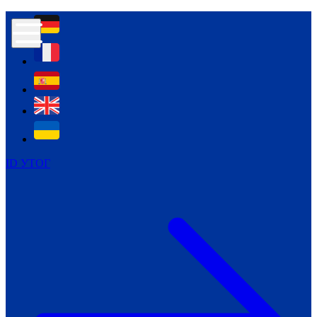
Контур психологічної безпеки глухих
Культура
Міжнародний тиждень глухих людей
Міжнародний тиждень глухих людей
2021
Міжнародний тиждень глухих людей
2022
Міжнародний тиждень глухих людей
2023
ID УТОГ
Міжнародний тиждень глухих людей
2024
Щоденні теми: 23 - 29 вересня
2024
Всеукраїнський пісенний
челендж «Україно, ти є!»
Молодіжний челендж «Жестова
мова для мене – це…»
Репортажі спеціальних та
інклюзивних начальних закладів
України