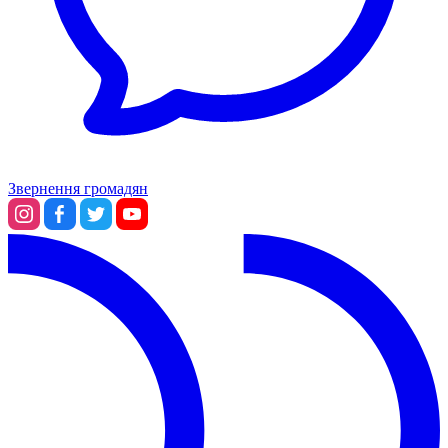
Статут УТОГ
Нормативна база УТОГ
Конвенція ООН
Законодавство
Декларації
Документи ВФГ
Міжнародні документи
Звернення громадян