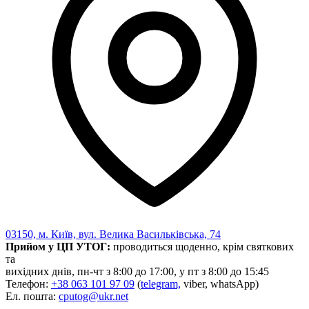
Атестація
Безбар'єрність для глухих
Вінницька область
Волинська область
Дніпропетровська область
Донецька область
Житомирська область
Закарпатська область
Запорізька область
Івано-Франківська область
Київ
Київська область
Кіровоградська область
Львівська область
Миколаївська область
03150, м. Київ, вул. Велика Васильківська, 74
Одеська область
Прийом у ЦП УТОГ:
проводиться щоденно, крім святкових
Полтавська область
та
вихідних днів, пн-чт з 8:00 до 17:00, у пт з 8:00 до 15:45
Рівненська область
Телефон:
+38 063 101 97 09
(
telegram,
viber, whatsApp)
Сумська область
Ел. пошта:
cputog@ukr.net
Тернопільська область