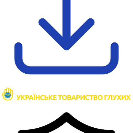
Харківська область
Херсонська область
Хмельницька область
Черкаська область
Чернівецька область
Чернігівська область
Особи відповідальні за контактування з
питань укладення договорів
Вивчаємо жестову мову
Дитяча сторінка
Новини про жестову мову
Ресурс для вивчення жестових мов різних країн
ЦУЖМ
Проєкт "Жестова мова для поліцейських"
Про шахрайські схеми
ВІКТОРИНА
На допомогу військовим
Медична термінологія жестовою мовою