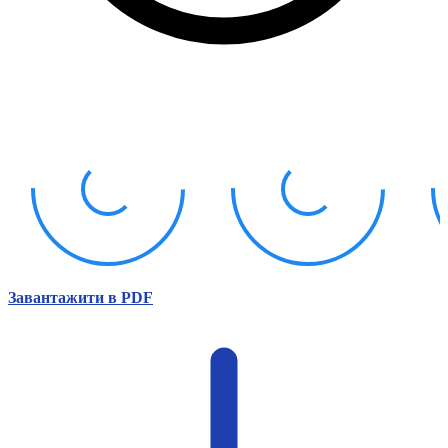
Атестація
Безбар'єрність для глухих
Вінницька область
Волинська область
Дніпропетровська область
Донецька область
Житомирська область
Закарпатська область
Запорізька область
Івано-Франківська область
Київ
Київська область
Кіровоградська область
Завантажити в PDF
Львівська область
Миколаївська область
Одеська область
Полтавська область
Рівненська область
Сумська область
Тернопільська область