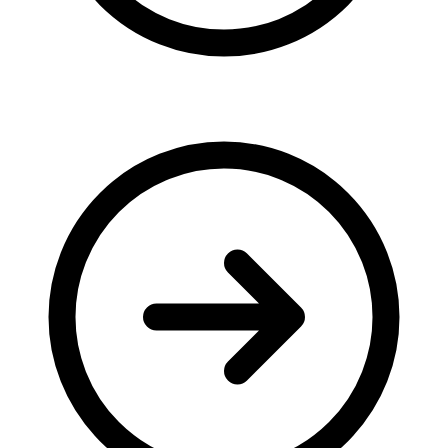
Молодіжні лідери УТОГ
Ветерани УТОГ
Мережа УТОГ
Підприємства УТОГ
Рекорди УТОГ
Видання УТОГ
Звіти
Посилання сторінок УТОГ
Контакти
Навчальні програми
Дошкільна освіта
Загальна освіта
Для абітурієнтів
Уроки
Українська жестова мова
Географія
Правознавство
Я досліджую світ
Реєстр перекладачів жестової мови Українського
товариства глухих
Підготовка перекладачів
"Сервіс УТОГ"