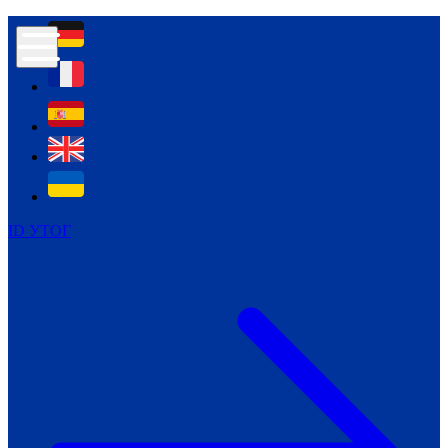
Контур психологічної безпеки глухих
Культура
Міжнародний тиждень глухих людей
Міжнародний тиждень глухих людей
2021
Міжнародний тиждень глухих людей
2022
Міжнародний тиждень глухих людей
2023
ID УТОГ
Міжнародний тиждень глухих людей
2024
Щоденні теми: 23 - 29 вересня
2024
Всеукраїнський пісенний
челендж «Україно, ти є!»
Молодіжний челендж «Жестова
мова для мене – це…»
Репортажі спеціальних та
інклюзивних начальних закладів
України