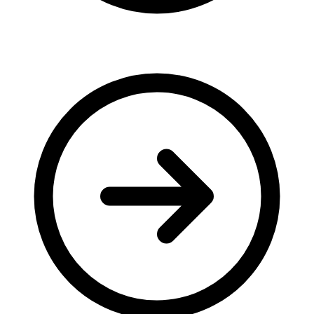
Молодіжні лідери УТОГ
Ветерани УТОГ
Мережа УТОГ
Підприємства УТОГ
Рекорди УТОГ
Видання УТОГ
Звіти
Посилання сторінок УТОГ
Контакти
Навчальні програми
Дошкільна освіта
Загальна освіта
Для абітурієнтів
Уроки
Українська жестова мова
Географія
Правознавство
Я досліджую світ
Реєстр перекладачів жестової мови Українського
товариства глухих
Підготовка перекладачів
"Сервіс УТОГ"