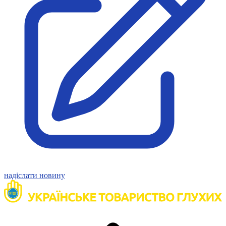
Статут УТОГ
Нормативна база УТОГ
Конвенція ООН
Законодавство
Декларації
Документи ВФГ
Міжнародні документи
надіслати новину