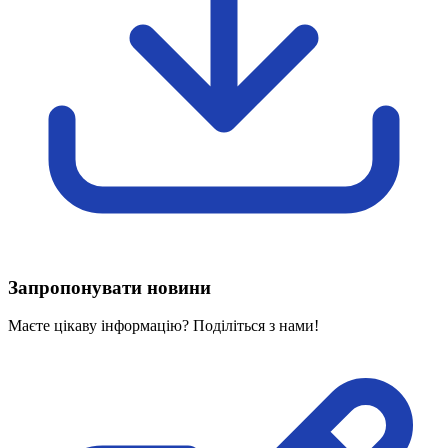
Харківська область
Херсонська область
Хмельницька область
Черкаська область
Чернівецька область
Чернігівська область
Особи відповідальні за контактування з
питань укладення договорів
Вивчаємо жестову мову
Дитяча сторінка
Новини про жестову мову
Ресурс для вивчення жестових мов різних країн
Запропонувати новини
ЦУЖМ
Проєкт "Жестова мова для поліцейських"
Маєте цікаву інформацію? Поділіться з нами!
Про шахрайські схеми
ВІКТОРИНА
На допомогу військовим
Медична термінологія жестовою мовою