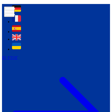
Контур психологічної безпеки глухих
Культура
Міжнародний тиждень глухих людей
Міжнародний тиждень глухих людей
2021
Міжнародний тиждень глухих людей
2022
Міжнародний тиждень глухих людей
2023
ID УТОГ
Міжнародний тиждень глухих людей
2024
Щоденні теми: 23 - 29 вересня
2024
Всеукраїнський пісенний
челендж «Україно, ти є!»
Молодіжний челендж «Жестова
мова для мене – це…»
Репортажі спеціальних та
інклюзивних начальних закладів
України