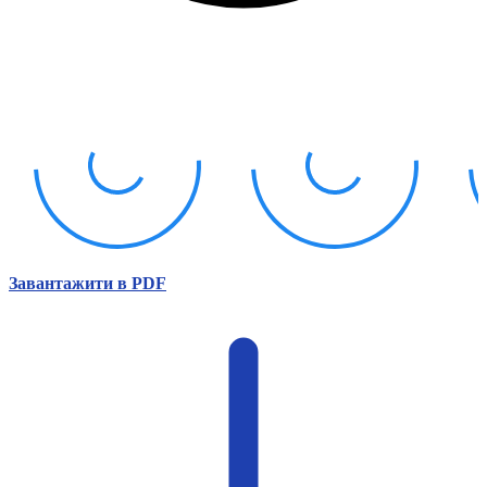
Атестація
Безбар'єрність для глухих
Вінницька область
Волинська область
Дніпропетровська область
Донецька область
Житомирська область
Закарпатська область
Запорізька область
Івано-Франківська область
Київ
Київська область
Завантажити в PDF
Кіровоградська область
Львівська область
Миколаївська область
Одеська область
Полтавська область
Рівненська область
Сумська область
Тернопільська область