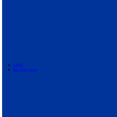
УЖМ
Жестова мова