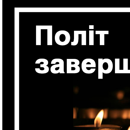
Кадрові зміни
Працевлаштування
Про глухих
Постаті в УТОГ
Все про УТОГ: ваші права, послуги та підтримка:
Важлива інформація
Благодійні справи
Історія глухих
Коронавірус
Брифінги
Корисні інформаційні матеріали від Т. Ломакіної
Офіційна інформація
Про УТОГ
Керівництво УТОГ
Громадські ради УТОГ ⩺
Всеукраїнська Рада голів обласних
організацій УТОГ
Всеукраїнська Рада ветеранів УТОГ
Всеукраїнська Рада перекладачів жестової
мови УТОГ
Всеукраїнська Рада директорів УТОГ
Всеукраїнська молодіжна Рада УТОГ