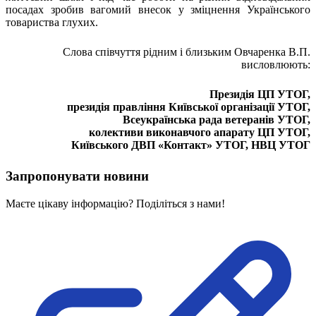
Статут УТОГ
посадах зробив вагомий внесок у зміцнення Українського
Нормативна база УТОГ
товариства глухих.
Конвенція ООН
Законодавство
Слова співчуття рідним і близьким Овчаренка В.П.
Декларації
висловлюють:
Документи ВФГ
Міжнародні документи
Президія ЦП УТОГ,
президія правління Київської організації УТОГ,
Всеукраїнська рада ветеранів УТОГ,
колективи виконавчого апарату ЦП УТОГ,
Київського ДВП «Контакт» УТОГ, НВЦ УТОГ
Запропонувати новини
Маєте цікаву інформацію? Поділіться з нами!