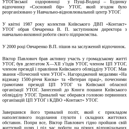
УТОГівської оздоровниці у Пущі-Водиці – Будинку
Харківська область
відпочинку «Сосновий бір» УТОГ, який згодом було
Херсонська область
реорганізовано у Навчально-відновлювальний центр УТОГ.
Хмельницька область
У квітні 1987 року колектив Київського ДВП «Контакт»
Черкаська область
УТОГ обрав Овчаренка В. П. заступником директора з
Чернівецька область
навчально-виховної роботи свого підприємства.
Чернігівська область
Особи відповідальні за контактування з
У 2000 році Овчаренко В.П. пішов на заслужений відпочинок.
питань укладення договорів
Віктор Павлович брав активну участь у громадському житті
УТОГ, був делегатом X—XII з’їздів УТОГ, членом ЦП УТОГ,
Вивчаємо жестову мову
членом президії і правління Київського облвідділу УТОГ. Мав
Дитяча сторінка
звання «Почесний член УТОГ». Нагороджений медалями «На
Новини про жестову мову
відзнаку 1500-річчя Києва» та «Ветеран праці», почесними
Ресурс для вивчення жестових мов різних країн
грамотами президії ЦП УТОГ та Київської обласної
ЦУЖМ
організації УТОГ. Занесений до Книги пошани Київського
Проєкт "Жестова мова для поліцейських"
облвідділу УТОГ. Тривалий час обирався головою первинних
Про шахрайські схеми
організацій ЦП УТОГ і КДВО «Контакт» УТОГ.
ВІКТОРИНА
На допомогу військовим
Медична термінологія жестовою мовою
Завершився його тривалий політ, який є прикладом
наполегливого подолання глухоти і складних життєвих
обставин. Попри все, Віктор Павлович гідно пройшов свій
життєвий шлях і під час роботи на різних відповідальних