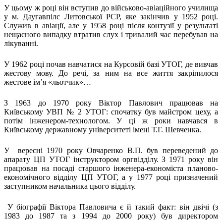
Атестація
У цьому ж році він вступив до військово-авіаційного училища
Безбар'єрність для глухих
у м. Даугавпілс Литовської РСР, яке закінчив у 1952 році.
Вінницька область
Служив в авіації, але у 1958 році після контузії у результаті
нещасного випадку втратив слух і тривалий час перебував на
Волинська область
лікуванні.
Дніпропетровська область
Донецька область
У 1962 році почав навчатися на Курсовій базі УТОГ, де вивчав
Житомирська область
жестову мову. До речі, за ним на все життя закріпилося
Закарпатська область
жестове ім’я «льотчик»…
Запорізька область
З 1963 до 1970 року Віктор Павлович працював на
Івано-Франківська область
Київському УВП № 2 УТОГ: спочатку був майстром цеху, а
Київ
потім інженером-технологом. У ці ж роки навчався в
Київська область
Київському державному університеті імені Т.Г. Шевченка.
Кіровоградська область
Львівська область
У вересні 1970 року Овчаренко В.П. був переведений до
апарату ЦП УТОГ інструктором оргвідділу. З 1971 року він
Миколаївська область
працював на посаді старшого інженера-економіста планово-
Одеська область
економічного відділу ЦП УТОГ, а у 1977 році призначений
Полтавська область
заступником начальника цього відділу.
Рівненська область
Сумська область
У біографії Віктора Павловича є й такий факт: він двічі (з
1983 до 1987 та з 1994 до 2000 року) був директором
Тернопільська область