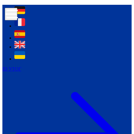
Контур психологічної безпеки глухих
Культура
Міжнародний тиждень глухих людей
Міжнародний тиждень глухих людей
2021
Міжнародний тиждень глухих людей
2022
Міжнародний тиждень глухих людей
2023
ID УТОГ
Міжнародний тиждень глухих людей
2024
Щоденні теми: 23 - 29 вересня
2024
Всеукраїнський пісенний
челендж «Україно, ти є!»
Молодіжний челендж «Жестова
мова для мене – це…»
Репортажі спеціальних та
інклюзивних начальних закладів
України