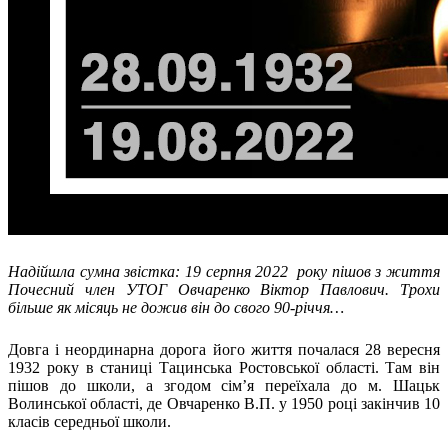
Молодіжні лідери УТОГ
Ветерани УТОГ
Мережа УТОГ
Підприємства УТОГ
Рекорди УТОГ
Видання УТОГ
Звіти
Посилання сторінок УТОГ
Контакти
Навчальні програми
Дошкільна освіта
Загальна освіта
Для абітурієнтів
Уроки
Надійшла сумна звістка: 19 серпня 2022 року пішов з життя
Українська жестова мова
Почесний член УТОГ Овчаренко Віктор Павлович. Трохи
Географія
більше як місяць не дожив він до свого 90-річчя…
Правознавство
Я досліджую світ
Довга і неординарна дорога його життя почалася 28 вересня
1932 року в станиці Тацинська Ростовської області. Там він
Реєстр перекладачів жестової мови Українського
пішов до школи, а згодом сім’я переїхала до м. Шацьк
товариства глухих
Волинської області, де Овчаренко В.П. у 1950 році закінчив 10
Підготовка перекладачів
класів середньої школи.
"Сервіс УТОГ"