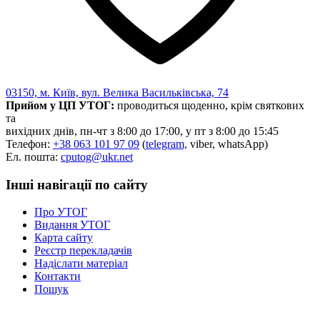
03150, м. Київ, вул. Велика Васильківська, 74
Прийом у ЦП УТОГ:
проводиться щоденно, крім святкових
та
вихідних днів, пн-чт з 8:00 до 17:00, у пт з 8:00 до 15:45
Телефон:
+38 063 101 97 09
(
telegram,
viber, whatsApp)
Ел. пошта:
cputog@ukr.net
Інші навігації по сайту
Про УТОГ
Видання УТОГ
Карта сайту
Реєстр перекладачів
Надіслати матеріал
Контакти
Пошук