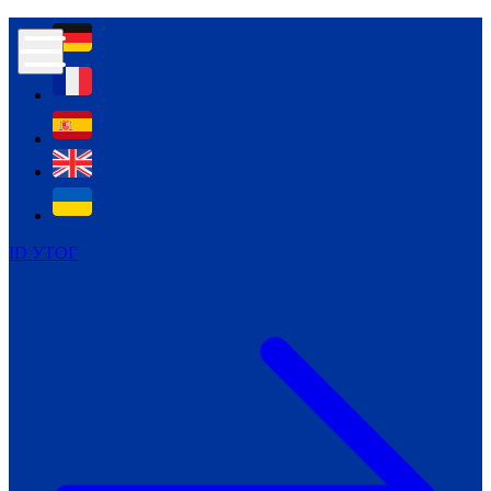
Контур психологічної безпеки глухих
Культура
Міжнародний тиждень глухих людей
Міжнародний тиждень глухих людей
2021
Міжнародний тиждень глухих людей
2022
Міжнародний тиждень глухих людей
2023
ID УТОГ
Міжнародний тиждень глухих людей
2024
Щоденні теми: 23 - 29 вересня
2024
Всеукраїнський пісенний
челендж «Україно, ти є!»
Молодіжний челендж «Жестова
мова для мене – це…»
Репортажі спеціальних та
інклюзивних начальних закладів
України