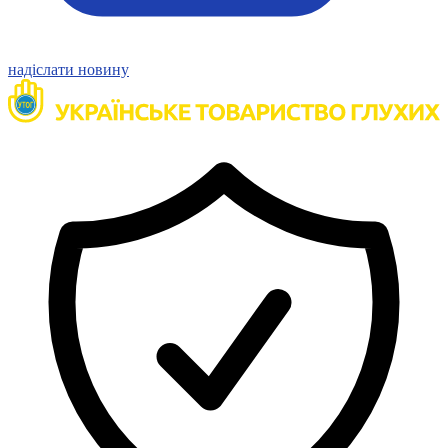
Харківська область
Херсонська область
Хмельницька область
надіслати новину
Черкаська область
Чернівецька область
Чернігівська область
Особи відповідальні за контактування з
питань укладення договорів
Вивчаємо жестову мову
Дитяча сторінка
Новини про жестову мову
Ресурс для вивчення жестових мов різних країн
ЦУЖМ
Проєкт "Жестова мова для поліцейських"
Про шахрайські схеми
ВІКТОРИНА
На допомогу військовим
Медична термінологія жестовою мовою