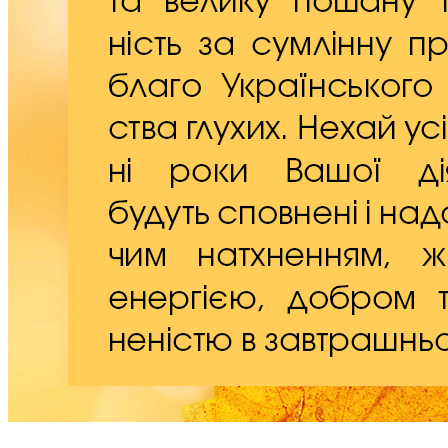
Молодіжні лідери УТОГ
Ветерани УТОГ
Мережа УТОГ
Підприємства УТОГ
Рекорди УТОГ
Видання УТОГ
Звіти
Посилання сторінок УТОГ
Контакти
Навчальні програми
Дошкільна освіта
Загальна освіта
Для абітурієнтів
Уроки
Українська жестова мова
Географія
Правознавство
Я досліджую світ
Реєстр перекладачів жестової мови Українського
товариства глухих
Підготовка перекладачів
"Сервіс УТОГ"