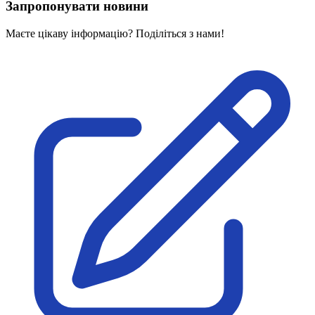
Запропонувати новини
Атестація
Безбар'єрність для глухих
Маєте цікаву інформацію? Поділіться з нами!
Вінницька область
Волинська область
Дніпропетровська область
Донецька область
Житомирська область
Закарпатська область
Запорізька область
Івано-Франківська область
Київ
Київська область
Кіровоградська область
Львівська область
Миколаївська область
Одеська область
Полтавська область
Рівненська область
Сумська область
Тернопільська область