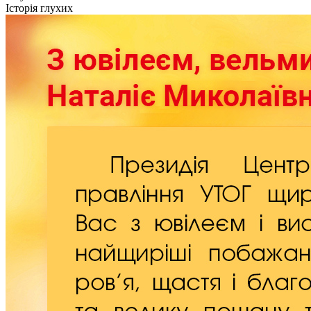
Кадрові зміни
Історія глухих
Працевлаштування
Про глухих
Постаті в УТОГ
Все про УТОГ: ваші права, послуги та підтримка:
Важлива інформація
Благодійні справи
Історія глухих
Коронавірус
Брифінги
Корисні інформаційні матеріали від Т. Ломакіної
Офіційна інформація
Про УТОГ
Керівництво УТОГ
Громадські ради УТОГ ⩺
Всеукраїнська Рада голів обласних
організацій УТОГ
Всеукраїнська Рада ветеранів УТОГ
Всеукраїнська Рада перекладачів жестової
мови УТОГ
Всеукраїнська Рада директорів УТОГ
Всеукраїнська молодіжна Рада УТОГ