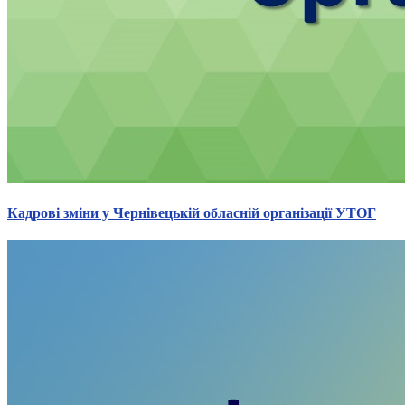
Молодіжні лідери УТОГ
Ветерани УТОГ
Мережа УТОГ
Підприємства УТОГ
Рекорди УТОГ
Видання УТОГ
Звіти
Посилання сторінок УТОГ
Контакти
Навчальні програми
Дошкільна освіта
Загальна освіта
Кадрові зміни у Чернівецькій обласній організації УТОГ
Для абітурієнтів
Уроки
Українська жестова мова
Географія
Правознавство
Я досліджую світ
Реєстр перекладачів жестової мови Українського
товариства глухих
Підготовка перекладачів
"Сервіс УТОГ"