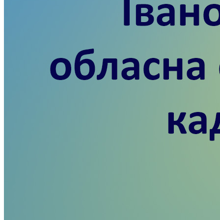
Атестація
Безбар'єрність для глухих
Вінницька область
Волинська область
Дніпропетровська область
Донецька область
Житомирська область
Закарпатська область
Запорізька область
Івано-Франківська область
Київ
Київська область
Кіровоградська область
Львівська область
Миколаївська область
Одеська область
Полтавська область
Рівненська область
Сумська область
Тернопільська область