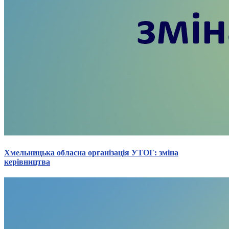
Статут УТОГ
Нормативна база УТОГ
Конвенція ООН
Законодавство
Декларації
Документи ВФГ
Міжнародні документи
Хмельницька обласна організація УТОГ: зміна
керівництва