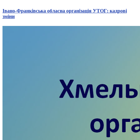
Харківська область
Івано-Франківська обласна організація УТОГ: кадрові
Херсонська область
зміни
Хмельницька область
Черкаська область
Чернівецька область
Чернігівська область
Особи відповідальні за контактування з
питань укладення договорів
Вивчаємо жестову мову
Дитяча сторінка
Новини про жестову мову
Ресурс для вивчення жестових мов різних країн
ЦУЖМ
Проєкт "Жестова мова для поліцейських"
Про шахрайські схеми
ВІКТОРИНА
На допомогу військовим
Медична термінологія жестовою мовою