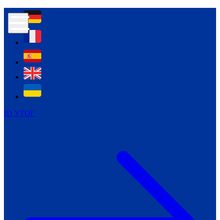
Контур психологічної безпеки глухих
Культура
Міжнародний тиждень глухих людей
Міжнародний тиждень глухих людей
2021
Міжнародний тиждень глухих людей
2022
Міжнародний тиждень глухих людей
2023
ID УТОГ
Міжнародний тиждень глухих людей
2024
Щоденні теми: 23 - 29 вересня
2024
Всеукраїнський пісенний
челендж «Україно, ти є!»
Молодіжний челендж «Жестова
мова для мене – це…»
Репортажі спеціальних та
інклюзивних начальних закладів
України