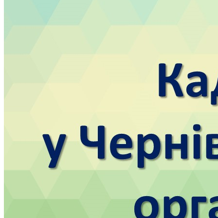
Кадрові зміни
Працевлаштування
Про глухих
Постаті в УТОГ
Все про УТОГ: ваші права, послуги та підтримка:
Важлива інформація
Благодійні справи
Історія глухих
Коронавірус
Брифінги
Корисні інформаційні матеріали від Т. Ломакіної
Офіційна інформація
Про УТОГ
Керівництво УТОГ
Громадські ради УТОГ ⩺
Всеукраїнська Рада голів обласних
організацій УТОГ
Всеукраїнська Рада ветеранів УТОГ
Всеукраїнська Рада перекладачів жестової
мови УТОГ
Всеукраїнська Рада директорів УТОГ
Всеукраїнська молодіжна Рада УТОГ