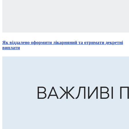
Як віддалено оформити лікарняний та отримати декретні
виплати