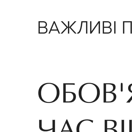
Кадрові зміни
Працевлаштування
Про глухих
Постаті в УТОГ
Все про УТОГ: ваші права, послуги та підтримка:
Важлива інформація
Благодійні справи
Історія глухих
Коронавірус
Брифінги
Корисні інформаційні матеріали від Т. Ломакіної
Офіційна інформація
Про УТОГ
Керівництво УТОГ
Громадські ради УТОГ ⩺
Всеукраїнська Рада голів обласних
організацій УТОГ
Всеукраїнська Рада ветеранів УТОГ
Всеукраїнська Рада перекладачів жестової
мови УТОГ
Всеукраїнська Рада директорів УТОГ
Всеукраїнська молодіжна Рада УТОГ