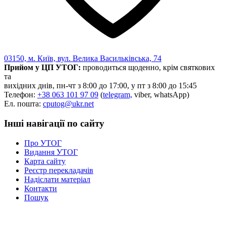
03150, м. Київ, вул. Велика Васильківська, 74
Прийом у ЦП УТОГ:
проводиться щоденно, крім святкових
та
вихідних днів, пн-чт з 8:00 до 17:00, у пт з 8:00 до 15:45
Телефон:
+38 063 101 97 09
(
telegram,
viber, whatsApp)
Ел. пошта:
cputog@ukr.net
Інші навігації по сайту
Про УТОГ
Видання УТОГ
Карта сайту
Реєстр перекладачів
Надіслати матеріал
Контакти
Пошук