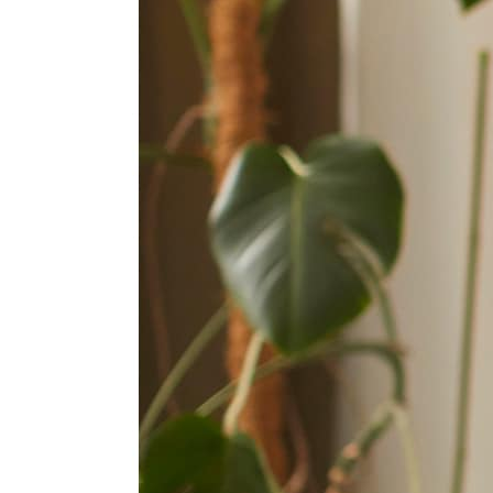
Атестація
Безбар'єрність для глухих
Вінницька область
Волинська область
Дніпропетровська область
Донецька область
Житомирська область
Закарпатська область
Запорізька область
Івано-Франківська область
Київ
Київська область
Кіровоградська область
Львівська область
Миколаївська область
Одеська область
Полтавська область
Рівненська область
Сумська область
Тернопільська область