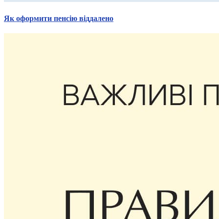
Як оформити пенсію віддалено