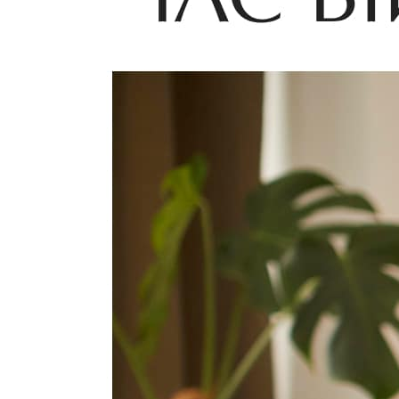
Молодіжні лідери УТОГ
Ветерани УТОГ
Мережа УТОГ
Підприємства УТОГ
Рекорди УТОГ
Видання УТОГ
Звіти
Посилання сторінок УТОГ
Контакти
Навчальні програми
Дошкільна освіта
Загальна освіта
Для абітурієнтів
Уроки
Українська жестова мова
Географія
Правознавство
Я досліджую світ
Реєстр перекладачів жестової мови Українського
товариства глухих
Підготовка перекладачів
"Сервіс УТОГ"