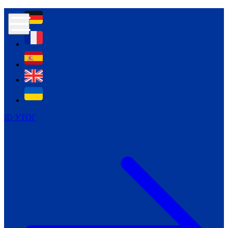
Контур психологічної безпеки глухих
Культура
Міжнародний тиждень глухих людей
Міжнародний тиждень глухих людей
2021
Міжнародний тиждень глухих людей
2022
Міжнародний тиждень глухих людей
2023
ID УТОГ
Міжнародний тиждень глухих людей
2024
Щоденні теми: 23 - 29 вересня
2024
Всеукраїнський пісенний
челендж «Україно, ти є!»
Молодіжний челендж «Жестова
мова для мене – це…»
Репортажі спеціальних та
інклюзивних начальних закладів
України