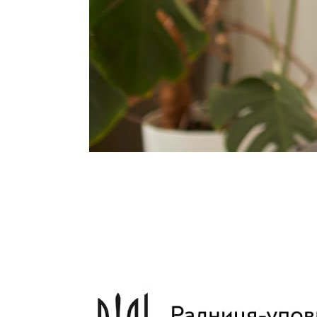
Харківська область
Херсонська область
Хмельницька область
Черкаська область
Чернівецька область
Чернігівська область
Особи відповідальні за контактування з
питань укладення договорів
Вивчаємо жестову мову
Дитяча сторінка
Новини про жестову мову
Ресурс для вивчення жестових мов різних країн
ЦУЖМ
Проєкт "Жестова мова для поліцейських"
Про шахрайські схеми
ВІКТОРИНА
На допомогу військовим
Медична термінологія жестовою мовою