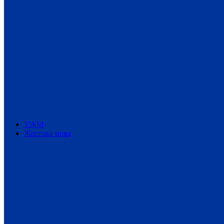
УЖМ
Жестова мова