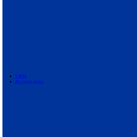
УЖМ
Жестова мова