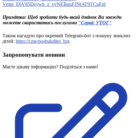
Молодіжні лідери УТОГ
Vmui_E6V85Deywh_z_vvNEBquFJNtAT9TCuFpI
Ветерани УТОГ
Мережа УТОГ
Примітка: Щоб зробити будь-який дзвінок Ви завжди
Підприємства УТОГ
можете скористатись послугами
"Сервіс УТОГ"
Рекорди УТОГ
Видання УТОГ
Звіти
Також нагадую про окремий Telegram-бот з пошуку зниклих
Посилання сторінок УТОГ
дітей:
https://t.me/poshukditei_bot
.
Контакти
Запропонувати новини
Навчальні програми
Дошкільна освіта
Маєте цікаву інформацію? Поділіться з нами!
Загальна освіта
Для абітурієнтів
Уроки
Українська жестова мова
Географія
Правознавство
Я досліджую світ
Реєстр перекладачів жестової мови Українського
товариства глухих
Підготовка перекладачів
"Сервіс УТОГ"