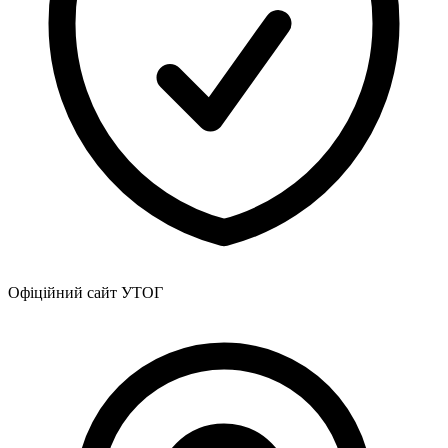
Харківська область
Херсонська область
Хмельницька область
Черкаська область
Чернівецька область
Чернігівська область
Особи відповідальні за контактування з
питань укладення договорів
Вивчаємо жестову мову
Дитяча сторінка
Новини про жестову мову
Ресурс для вивчення жестових мов різних країн
Офіційний сайт УТОГ
ЦУЖМ
Проєкт "Жестова мова для поліцейських"
ВІКТОРИНА
На допомогу військовим
Медична термінологія жестовою мовою
Статут УТОГ