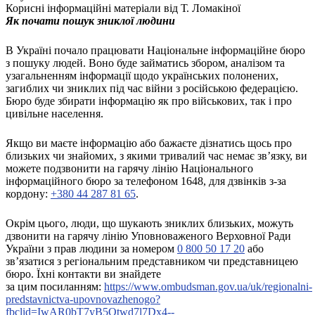
Кадрові зміни
Корисні інформаційні матеріали від Т. Ломакіної
Працевлаштування
Як почати пошук зниклої людини
Про глухих
Постаті в УТОГ
В Україні почало працювати Національне інформаційне бюро
Все про УТОГ: ваші права, послуги та підтримка:
з пошуку людей. Воно буде займатись збором, аналізом та
Важлива інформація
узагальненням інформації щодо українських полонених,
Благодійні справи
загиблих чи зниклих під час війни з російською федерацією.
Історія глухих
Бюро буде збирати інформацію як про військових, так і про
Коронавірус
цивільне населення.
Брифінги
Корисні інформаційні матеріали від Т. Ломакіної
Якщо ви маєте інформацію або бажаєте дізнатись щось про
Офіційна інформація
близьких чи знайомих, з якими тривалий час немає зв’язку, ви
можете подзвонити на гарячу лінію Національного
Про УТОГ
інформаційного бюро за телефоном
1648
, для дзвінків з-за
Керівництво УТОГ
кордону:
+380 44 287 81 65
.
Громадські ради УТОГ ⩺
Всеукраїнська Рада голів обласних
Окрім цього, люди, що шукають зниклих близьких, можуть
організацій УТОГ
дзвонити на гарячу лінію Уповноваженого Верховної Ради
Всеукраїнська Рада ветеранів УТОГ
України з прав людини за номером
0 800 50 17 20
або
Всеукраїнська Рада перекладачів жестової
зв’язатися з регіональним представником чи представницею
мови УТОГ
бюро. Їхні контакти ви знайдете
за
цим
посиланням
:
https://www.ombudsman.gov.ua/uk/regionalni-
Всеукраїнська Рада директорів УТОГ
predstavnictva-upovnovazhenogo?
Всеукраїнська молодіжна Рада УТОГ
fbclid=IwAR0bT7yB5Otwd7l7Dx4--