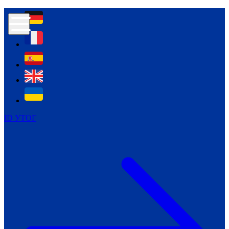
Контур психологічної безпеки глухих
Культура
Міжнародний тиждень глухих людей
Міжнародний тиждень глухих людей
2021
Міжнародний тиждень глухих людей
2022
Міжнародний тиждень глухих людей
2023
ID УТОГ
Міжнародний тиждень глухих людей
2024
Щоденні теми: 23 - 29 вересня
2024
Всеукраїнський пісенний
челендж «Україно, ти є!»
Молодіжний челендж «Жестова
мова для мене – це…»
Репортажі спеціальних та
інклюзивних начальних закладів
України