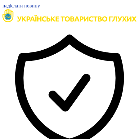
Статут УТОГ
надіслати новину
Нормативна база УТОГ
Конвенція ООН
Законодавство
Декларації
Документи ВФГ
Міжнародні документи