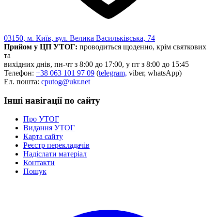
03150, м. Київ, вул. Велика Васильківська, 74
Прийом у ЦП УТОГ:
проводиться щоденно, крім святкових
та
вихідних днів, пн-чт з 8:00 до 17:00, у пт з 8:00 до 15:45
Телефон:
+38 063 101 97 09
(
telegram,
viber, whatsApp)
Ел. пошта:
cputog@ukr.net
Інші навігації по сайту
Про УТОГ
Видання УТОГ
Карта сайту
Реєстр перекладачів
Надіслати матеріал
Контакти
Пошук