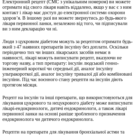
Молодіжні лідери УТОГ
Електронний рецепт (СМС з унікальним номером) ви можете
Ветерани УТОГ
отримати від свого лікаря навіть віддалено, якщо у вас є з ним
Мережа УТОГ
контакт і лікар має доступ до електронної системи охорони
Підприємства УТОГ
здоров’я. В іншому разі ви можете звернутись до будь-якого
Рекорди УТОГ
лікаря первинної ланки, незалежно від того, чи підписували
Видання УТОГ
ви з ним декларацію чи ні.
Звіти
Посилання сторінок УТОГ
Люди з цукровим діабетом можуть за рецептом отримати будь-
Контакти
який з 47 наявних препаратів інсуліну без доплати. Оскільки
періодично тих чи інших лікарських засобів немає в
Навчальні програми
наявності, лікарі можуть виписувати рецепт, вказуючи не
Дошкільна освіта
торгову назву, а тип препарату: інсулін людський генно-
Загальна освіта
інженерний короткої чи середньої дії, аналог інсуліну
Для абітурієнтів
ультракороткої дії, аналог інсуліну тривалої дії або комбіновані
Уроки
інсуліни. Під час воєнного стану рецепти на інсулін діють
Українська жестова мова
протягом місяця.
Географія
Рецепт на інсулін та інші препарати, що використовуються для
Правознавство
лікування цукрового та нецукрового діабету може виписувати
Я досліджую світ
лікарі-ендокринологи, дитячі ендокринологи, а також лікарі
первинної ланки на основі раніше зробленого призначення
Реєстр перекладачів жестової мови Українського
ендокринолога чи дитячого ендокринолога.
товариства глухих
Підготовка перекладачів
Рецепти на препарати для лікування бронхіальної астми та
"Сервіс УТОГ"