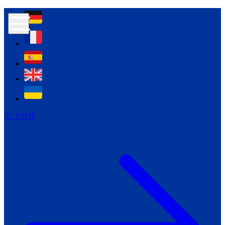
Контур психологічної безпеки глухих
Культура
Міжнародний тиждень глухих людей
Міжнародний тиждень глухих людей
2021
Міжнародний тиждень глухих людей
2022
Міжнародний тиждень глухих людей
2023
ID УТОГ
Міжнародний тиждень глухих людей
2024
Щоденні теми: 23 - 29 вересня
2024
Всеукраїнський пісенний
челендж «Україно, ти є!»
Молодіжний челендж «Жестова
мова для мене – це…»
Репортажі спеціальних та
інклюзивних начальних закладів
України