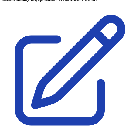
Харківська область
Херсонська область
Хмельницька область
Черкаська область
Чернівецька область
Чернігівська область
Особи відповідальні за контактування з
питань укладення договорів
Вивчаємо жестову мову
Дитяча сторінка
Новини про жестову мову
Ресурс для вивчення жестових мов різних країн
ЦУЖМ
Проєкт "Жестова мова для поліцейських"
Про шахрайські схеми
ВІКТОРИНА
На допомогу військовим
Медична термінологія жестовою мовою