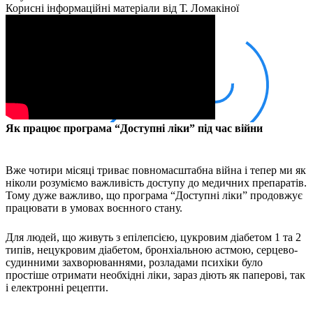
Кадрові зміни
Корисні інформаційні матеріали від Т. Ломакіної
Працевлаштування
Про глухих
Постаті в УТОГ
Все про УТОГ: ваші права, послуги та підтримка:
Важлива інформація
Благодійні справи
Історія глухих
Коронавірус
Брифінги
Як працює програма “Доступні ліки” під час війни
Корисні інформаційні матеріали від Т. Ломакіної
Офіційна інформація
Про УТОГ
Вже чотири місяці триває повномасштабна війна і тепер ми як
Керівництво УТОГ
ніколи розуміємо важливість доступу до медичних препаратів.
Тому дуже важливо, що програма “Доступні ліки” продовжує
Громадські ради УТОГ ⩺
працювати в умовах воєнного стану.
Всеукраїнська Рада голів обласних
організацій УТОГ
Для людей, що живуть з епілепсією, цукровим діабетом 1 та 2
Всеукраїнська Рада ветеранів УТОГ
типів, нецукровим діабетом, бронхіальною астмою, серцево-
Всеукраїнська Рада перекладачів жестової
судинними захворюваннями, розладами психіки було
мови УТОГ
простіше отримати необхідні ліки, зараз діють як паперові, так
Всеукраїнська Рада директорів УТОГ
і електронні рецепти.
Всеукраїнська молодіжна Рада УТОГ