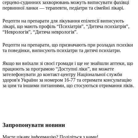
серцево-судинних захворювань можуть виписувати фахівці
Атестація
первинної ланки — терапевти, педіатри та сімейні лікарі.
Безбар'єрність для глухих
Вінницька область
Рецепти на препарати для лікування епілепсії виписують
Волинська область
лікарі, що мають профіль “Психіатрія”, “Дитяча психіатрія”,
Дніпропетровська область
“Неврологія”, “Дитяча неврологія”.
Донецька область
Житомирська область
Рецепти на препарати, що призначають при розладах психіки
та поведінки, виписують психіатри та дитячі психіатри.
Закарпатська область
Запорізька область
Якщо ви виїхали зі своєї громади і ще не знайшли аптеки, що
Івано-Франківська область
працюють за програмою “Доступні ліки”, ви можете
Київ
зателефонувати до контакт-центру Національної служби
Київська область
здоров'я України за номером 16-77 та отримати консультацію
за цим та іншими питаннями, що стосуються отримання ліків.
Кіровоградська область
Львівська область
Миколаївська область
Одеська область
Полтавська область
Рівненська область
Запропонувати новини
Сумська область
Тернопільська область
Маєте цікаву інформацію? Поділіться з нами!