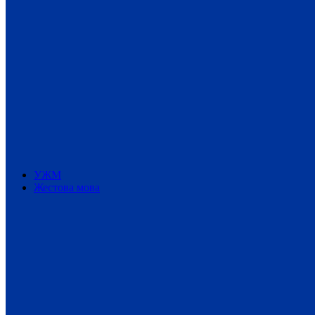
УЖМ
Жестова мова