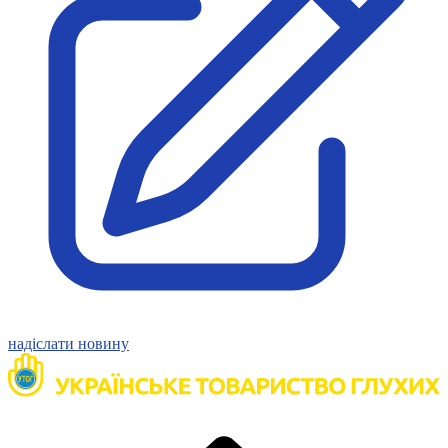
Харківська область
Херсонська область
Хмельницька область
Черкаська область
Чернівецька область
Чернігівська область
Особи відповідальні за контактування з
питань укладення договорів
Вивчаємо жестову мову
Дитяча сторінка
Новини про жестову мову
Ресурс для вивчення жестових мов різних країн
ЦУЖМ
Проєкт "Жестова мова для поліцейських"
Про шахрайські схеми
надіслати новину
ВІКТОРИНА
На допомогу військовим
Медична термінологія жестовою мовою