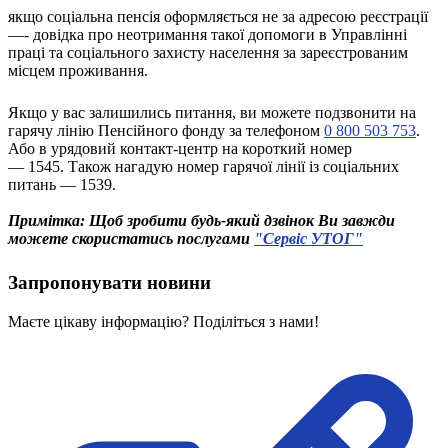
Атестація
якщо соціальна пенсія оформляється не за адресою реєстрації
Безбар'єрність для глухих
—- довідка про неотримання такої допомоги в Управлінні
Вінницька область
праці та соціального захисту населення за зареєстрованим
місцем проживання.
Волинська область
Дніпропетровська область
Якщо у вас залишились питання, ви можете подзвонити на
Донецька область
гарячу лінію Пенсійного фонду за телефоном
0 800 503 753
.
Житомирська область
Або в урядовий контакт-центр на короткий номер
Закарпатська область
—
1545
.
Також нагадую номер гарячої лінії із соціальних
питань —
1539
.
Запорізька область
Івано-Франківська область
Примітка: Щоб зробити будь-який дзвінок Ви завжди
Київ
можете скористатись послугами
"Сервіс УТОГ"
Київська область
Кіровоградська область
Запропонувати новини
Львівська область
Маєте цікаву інформацію? Поділіться з нами!
Миколаївська область
Одеська область
Полтавська область
Рівненська область
Сумська область
Тернопільська область