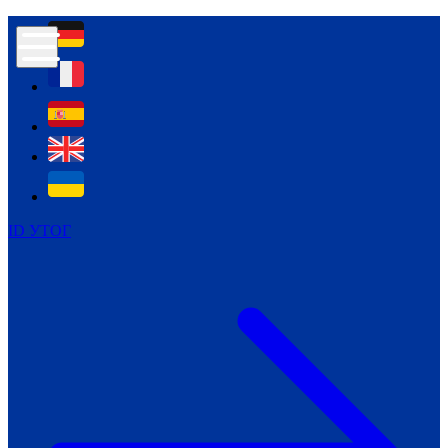
Контур психологічної безпеки глухих
Культура
Міжнародний тиждень глухих людей
Міжнародний тиждень глухих людей
2021
Міжнародний тиждень глухих людей
2022
Міжнародний тиждень глухих людей
2023
ID УТОГ
Міжнародний тиждень глухих людей
2024
Щоденні теми: 23 - 29 вересня
2024
Всеукраїнський пісенний
челендж «Україно, ти є!»
Молодіжний челендж «Жестова
мова для мене – це…»
Репортажі спеціальних та
інклюзивних начальних закладів
України