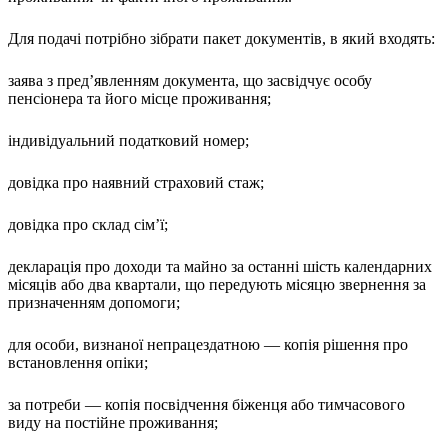
Молодіжні лідери УТОГ
Ветерани УТОГ
Для подачі потрібно зібрати пакет документів, в який входять:
Мережа УТОГ
Підприємства УТОГ
Рекорди УТОГ
заява з пред’явленням документа, що засвідчує особу
Видання УТОГ
пенсіонера та його місце проживання;
Звіти
Посилання сторінок УТОГ
індивідуальний податковий номер;
Контакти
довідка про наявний страховий стаж;
Навчальні програми
Дошкільна освіта
Загальна освіта
довідка про склад сім’ї;
Для абітурієнтів
Уроки
декларація про доходи та майно за останні шість календарних
Українська жестова мова
місяців або два квартали, що передують місяцю звернення за
Географія
призначенням допомоги;
Правознавство
для особи, визнаної непрацездатною — копія рішення про
Я досліджую світ
встановлення опіки;
Реєстр перекладачів жестової мови Українського
товариства глухих
за потреби — копія посвідчення біженця або тимчасового
Підготовка перекладачів
виду на постійне проживання;
"Сервіс УТОГ"