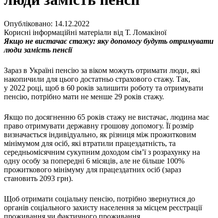
Кадрові зміни
Працевлаштування
Про глухих
Опубліковано: 14.12.2022
Постаті в УТОГ
Корисні інформаційні матеріали від Т. Ломакіної
Все про УТОГ: ваші права, послуги та підтримка:
Якщо не вистачає стажу: яку допомогу будуть отримувати
Важлива інформація
люди замість пенсії
Благодійні справи
Історія глухих
Зараз в Україні пенсію за віком можуть отримати люди, які
Коронавірус
накопичили для цього достатньо страхового стажу. Так,
Брифінги
у
2022
році, щоб в 60 років залишити роботу та отримувати
Корисні інформаційні матеріали від Т. Ломакіної
пенсію, потрібно мати не менше 29 років стажу.
Офіційна інформація
Якщо по досягненню 65 років стажу не вистачає, людина має
Про УТОГ
право отримувати державну грошову допомогу. Її розмір
Керівництво УТОГ
визначається індивідуально, як різниця між прожитковим
Громадські ради УТОГ ⩺
мінімумом для осіб, які втратили працездатність, та
Всеукраїнська Рада голів обласних
середньомісячним сукупним доходом сім’ї з розрахунку на
організацій УТОГ
одну особу за попередні 6 місяців, але не більше 100%
Всеукраїнська Рада ветеранів УТОГ
прожиткового мінімуму для працездатних осіб (зараз
становить
2093
грн).
Всеукраїнська Рада перекладачів жестової
мови УТОГ
Щоб отримати соціальну пенсію, потрібно звернутися до
Всеукраїнська Рада директорів УТОГ
органів соціального захисту населення за місцем реєстрації
Всеукраїнська молодіжна Рада УТОГ
проживання чи фактичного проживання.