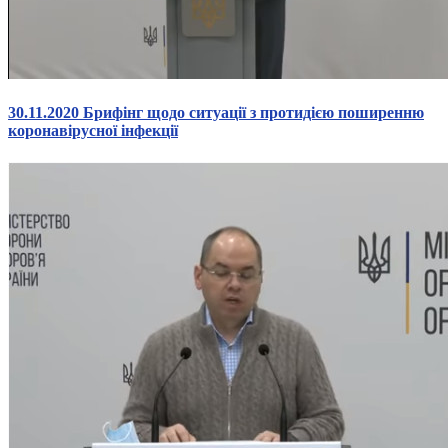
30.11.2020 Брифінг щодо ситуації з протидією поширенню
коронавірусної інфекції