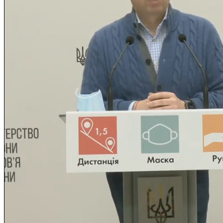
Нормативна база УТОГ
Конвенція ООН
Законодавство
Декларації
Документи ВФГ
Міжнародні документи