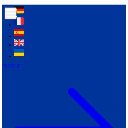
Контур психологічної безпеки глухих
Культура
Міжнародний тиждень глухих людей
Міжнародний тиждень глухих людей
2021
Міжнародний тиждень глухих людей
2022
Міжнародний тиждень глухих людей
2023
ID УТОГ
Міжнародний тиждень глухих людей
2024
Щоденні теми: 23 - 29 вересня
2024
Всеукраїнський пісенний
челендж «Україно, ти є!»
Молодіжний челендж «Жестова
мова для мене – це…»
Репортажі спеціальних та
інклюзивних начальних закладів
України