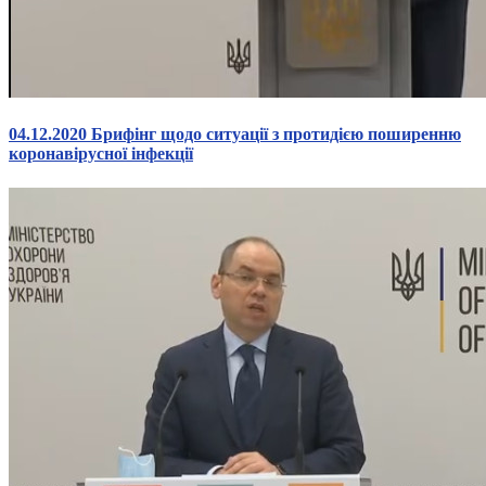
04.12.2020 Брифінг щодо ситуації з протидією поширенню
коронавірусної інфекції