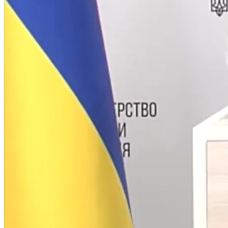
Молодіжні лідери УТОГ
Ветерани УТОГ
Мережа УТОГ
Підприємства УТОГ
Рекорди УТОГ
Видання УТОГ
Звіти
Посилання сторінок УТОГ
Контакти
Навчальні програми
Дошкільна освіта
Загальна освіта
Для абітурієнтів
Уроки
Українська жестова мова
Географія
Правознавство
Я досліджую світ
Реєстр перекладачів жестової мови Українського
товариства глухих
Підготовка перекладачів
"Сервіс УТОГ"