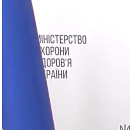
Кадрові зміни
Працевлаштування
Про глухих
Постаті в УТОГ
Все про УТОГ: ваші права, послуги та підтримка:
Важлива інформація
Благодійні справи
Історія глухих
Коронавірус
Брифінги
Корисні інформаційні матеріали від Т. Ломакіної
Офіційна інформація
Про УТОГ
Керівництво УТОГ
Громадські ради УТОГ ⩺
Всеукраїнська Рада голів обласних
організацій УТОГ
Всеукраїнська Рада ветеранів УТОГ
Всеукраїнська Рада перекладачів жестової
мови УТОГ
Всеукраїнська Рада директорів УТОГ
Всеукраїнська молодіжна Рада УТОГ