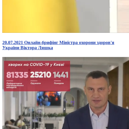
Атестація
Безбар'єрність для глухих
Вінницька область
Волинська область
Дніпропетровська область
Донецька область
Житомирська область
20.07.2021 Онлайн-брифінг Міністра охорони здоров'я
Закарпатська область
України Віктора Ляшка
Запорізька область
Івано-Франківська область
Київ
Київська область
Кіровоградська область
Львівська область
Миколаївська область
Одеська область
Полтавська область
Рівненська область
Сумська область
Тернопільська область