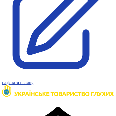
Молодіжні лідери УТОГ
Ветерани УТОГ
Мережа УТОГ
Підприємства УТОГ
Рекорди УТОГ
Видання УТОГ
Звіти
Посилання сторінок УТОГ
Контакти
Навчальні програми
Дошкільна освіта
Загальна освіта
Для абітурієнтів
Уроки
Українська жестова мова
Географія
надіслати новину
Правознавство
Я досліджую світ
Реєстр перекладачів жестової мови Українського
товариства глухих
Підготовка перекладачів
"Сервіс УТОГ"