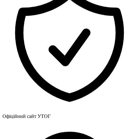
Атестація
Безбар'єрність для глухих
Вінницька область
Волинська область
Дніпропетровська область
Донецька область
Житомирська область
Закарпатська область
Запорізька область
Івано-Франківська область
Київ
Київська область
Кіровоградська область
Львівська область
Миколаївська область
Одеська область
Полтавська область
Офіційний сайт УТОГ
Рівненська область
Сумська область
Тернопільська область