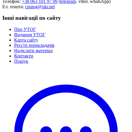
Телефон:
+38 063 101 97 09
(
telegram,
viber, whatsApp)
Статут УТОГ
Ел. пошта:
cputog@ukr.net
Нормативна база УТОГ
Конвенція ООН
Інші навігації по сайту
Законодавство
Декларації
Про УТОГ
Документи ВФГ
Видання УТОГ
Міжнародні документи
Карта сайту
Реєстр перекладачів
Надіслати матеріал
Контакти
Пошук