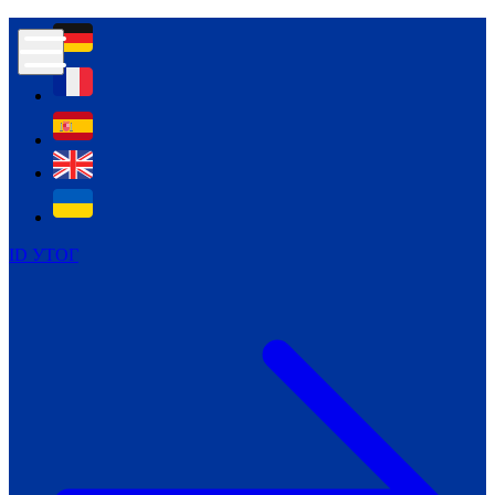
Контур психологічної безпеки глухих
Культура
Міжнародний тиждень глухих людей
Міжнародний тиждень глухих людей
2021
Міжнародний тиждень глухих людей
2022
Міжнародний тиждень глухих людей
2023
ID УТОГ
Міжнародний тиждень глухих людей
2024
Щоденні теми: 23 - 29 вересня
2024
Всеукраїнський пісенний
челендж «Україно, ти є!»
Молодіжний челендж «Жестова
мова для мене – це…»
Репортажі спеціальних та
інклюзивних начальних закладів
України