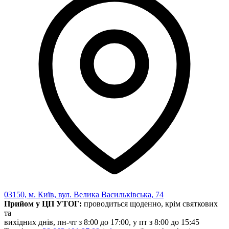
Харківська область
Херсонська область
Хмельницька область
Черкаська область
Чернівецька область
Чернігівська область
Особи відповідальні за контактування з
питань укладення договорів
Вивчаємо жестову мову
Дитяча сторінка
Новини про жестову мову
Ресурс для вивчення жестових мов різних країн
ЦУЖМ
Проєкт "Жестова мова для поліцейських"
Про шахрайські схеми
ВІКТОРИНА
На допомогу військовим
03150, м. Київ, вул. Велика Васильківська, 74
Медична термінологія жестовою мовою
Прийом у ЦП УТОГ:
проводиться щоденно, крім святкових
та
вихідних днів, пн-чт з 8:00 до 17:00, у пт з 8:00 до 15:45