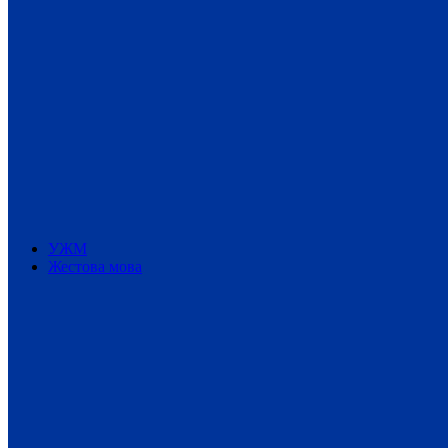
УЖМ
Жестова мова