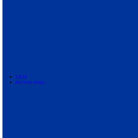
УЖМ
Жестова мова