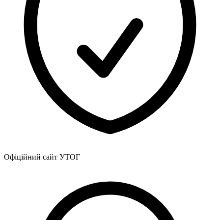
Атестація
Безбар'єрність для глухих
Вінницька область
Волинська область
Дніпропетровська область
Донецька область
Житомирська область
Закарпатська область
Запорізька область
Івано-Франківська область
Київ
Київська область
Кіровоградська область
Львівська область
Офіційний сайт УТОГ
Миколаївська область
Одеська область
Полтавська область
Рівненська область
Сумська область
Тернопільська область