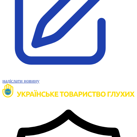
Молодіжні лідери УТОГ
Ветерани УТОГ
Мережа УТОГ
Підприємства УТОГ
Рекорди УТОГ
Видання УТОГ
Звіти
Посилання сторінок УТОГ
Контакти
Навчальні програми
Дошкільна освіта
Загальна освіта
Для абітурієнтів
Уроки
надіслати новину
Українська жестова мова
Географія
Правознавство
Я досліджую світ
Реєстр перекладачів жестової мови Українського
товариства глухих
Підготовка перекладачів
"Сервіс УТОГ"