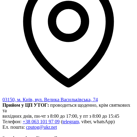
Харківська область
Херсонська область
Хмельницька область
Черкаська область
Чернівецька область
Чернігівська область
Особи відповідальні за контактування з
питань укладення договорів
Вивчаємо жестову мову
Дитяча сторінка
Новини про жестову мову
Ресурс для вивчення жестових мов різних країн
ЦУЖМ
Проєкт "Жестова мова для поліцейських"
03150, м. Київ, вул. Велика Васильківська, 74
Про шахрайські схеми
Прийом у ЦП УТОГ:
проводиться щоденно, крім святкових
ВІКТОРИНА
та
На допомогу військовим
вихідних днів, пн-чт з 8:00 до 17:00, у пт з 8:00 до 15:45
Медична термінологія жестовою мовою
Телефон:
+38 063 101 97 09
(
telegram,
viber, whatsApp)
Ел. пошта:
cputog@ukr.net