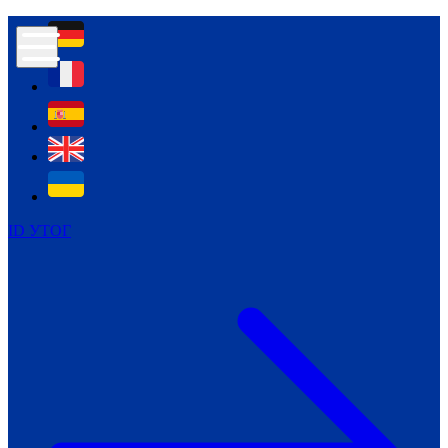
Контур психологічної безпеки глухих
Культура
Міжнародний тиждень глухих людей
Міжнародний тиждень глухих людей
2021
Міжнародний тиждень глухих людей
2022
Міжнародний тиждень глухих людей
2023
ID УТОГ
Міжнародний тиждень глухих людей
2024
Щоденні теми: 23 - 29 вересня
2024
Всеукраїнський пісенний
челендж «Україно, ти є!»
Молодіжний челендж «Жестова
мова для мене – це…»
Репортажі спеціальних та
інклюзивних начальних закладів
України