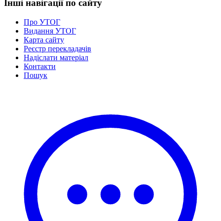
Інші навігації по сайту
Статут УТОГ
Нормативна база УТОГ
Про УТОГ
Конвенція ООН
Видання УТОГ
Законодавство
Карта сайту
Декларації
Реєстр перекладачів
Документи ВФГ
Надіслати матеріал
Міжнародні документи
Контакти
Пошук