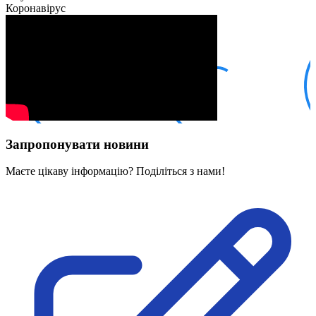
Кадрові зміни
Коронавірус
Працевлаштування
Про глухих
Постаті в УТОГ
Все про УТОГ: ваші права, послуги та підтримка:
Важлива інформація
Благодійні справи
Історія глухих
Коронавірус
Брифінги
Корисні інформаційні матеріали від Т. Ломакіної
Запропонувати новини
Офіційна інформація
Про УТОГ
Маєте цікаву інформацію? Поділіться з нами!
Керівництво УТОГ
Громадські ради УТОГ ⩺
Всеукраїнська Рада голів обласних
організацій УТОГ
Всеукраїнська Рада ветеранів УТОГ
Всеукраїнська Рада перекладачів жестової
мови УТОГ
Всеукраїнська Рада директорів УТОГ
Всеукраїнська молодіжна Рада УТОГ