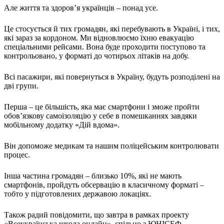
Статут УТОГ
Але життя та здоров’я українців – понад усе.
Нормативна база УТОГ
Конвенція ООН
Це стосується й тих громадян, які перебувають в Україні, і тих,
Законодавство
які зараз за кордоном. Ми відновлюємо їхню евакуацію
Декларації
спеціальними рейсами. Вона буде проходити поступово та
Документи ВФГ
контрольовано, у форматі до чотирьох літаків на добу.
Міжнародні документи
Всі пасажири, які повернуться в Україну, будуть розподілені на
дві групи.
Перша – це більшість, яка має смартфони і зможе пройти
обов’язкову самоізоляцію у себе в помешканнях завдяки
мобільному додатку «Дій вдома».
Він допоможе медикам та нашим поліцейським контролювати
процес.
Інша частина громадян – близько 10%, які не мають
смартфонів, пройдуть обсервацію в класичному форматі –
тобто у підготовлених державою локаціях.
Також радий повідомити, що завтра в рамках проекту
«Всеукраїнська школа онлайн», спільно з ЮНІСЕФ,