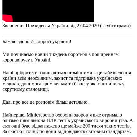
Молодіжні лідери УТОГ
Ветерани УТОГ
Мережа УТОГ
Підприємства УТОГ
Рекорди УТОГ
Звернення Президента України від 27.04.2020 (з субтитрами)
Видання УТОГ
Звіти
Посилання сторінок УТОГ
Бажаю здоров’я, дорогі українці!
Контакти
Ми починаємо новий тиждень боротьби з поширенням
Навчальні програми
коронавірусу в Україні.
Дошкільна освіта
Загальна освіта
Наші пріоритети залишаються незмінними – це забезпечення
Для абітурієнтів
країни всім необхідним, захист та підтримка українських
Уроки
медиків, допомога громадянам та бізнесу, які опинились у
Українська жестова мова
скрутному становищі.
Географія
Правознавство
Далі про все це розповім більш детально.
Я досліджую світ
Найперше, Міністерство охорони здоров’я вже отримало
Реєстр перекладачів жестової мови Українського
близько півмільйона ПЛР-тестів українського виробництва. А
товариства глухих
сьогодні буде відвантажено ще майже 200 тисяч таких тестів.
Підготовка перекладачів
За якістю і точністю вони відповідають світовим стандартам.
"Сервіс УТОГ"