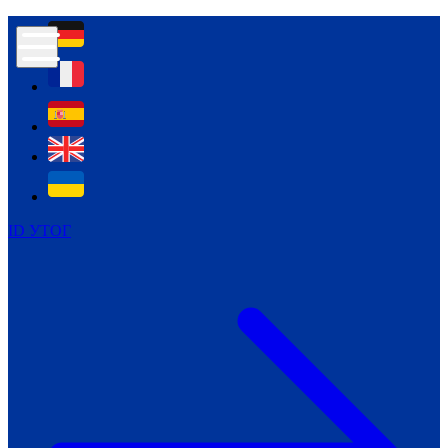
Контур психологічної безпеки глухих
Культура
Міжнародний тиждень глухих людей
Міжнародний тиждень глухих людей
2021
Міжнародний тиждень глухих людей
2022
Міжнародний тиждень глухих людей
2023
ID УТОГ
Міжнародний тиждень глухих людей
2024
Щоденні теми: 23 - 29 вересня
2024
Всеукраїнський пісенний
челендж «Україно, ти є!»
Молодіжний челендж «Жестова
мова для мене – це…»
Репортажі спеціальних та
інклюзивних начальних закладів
України