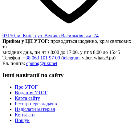
03150, м. Київ, вул. Велика Васильківська, 74
Прийом у ЦП УТОГ:
проводиться щоденно, крім святкових
та
вихідних днів, пн-чт з 8:00 до 17:00, у пт з 8:00 до 15:45
Телефон:
+38 063 101 97 09
(
telegram,
viber, whatsApp)
Ел. пошта:
cputog@ukr.net
Інші навігації по сайту
Про УТОГ
Видання УТОГ
Карта сайту
Реєстр перекладачів
Надіслати матеріал
Контакти
Пошук