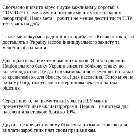
Атестація
Своєчасно виявити вірус є дуже важливим у боротьбі з
Безбар'єрність для глухих
COVID-19. Саме тому ми посилюємо потужність наших
Вінницька область
лабораторій. Наша мета – робити не менше десяти тисяч ПЛР-
Волинська область
тестувань на добу.
Дніпропетровська область
Донецька область
Також ми очікуємо традиційного прибуття з Китаю літаків, які
доставлять в Україну засоби індивідуального захисту та
Житомирська область
медичне обладнання.
Закарпатська область
Запорізька область
Далі щодо важливих економічних кроків. Я вітаю рішення
Івано-Франківська область
Національного банку України знизити облікову ставку до
Київ
восьми відсотків. Це дає банкам можливість зменшити ставки
за кредитами як для бізнесу, так і для населення. Тепер м’яч на
Київська область
їхньому боці, тож усі ми з нетерпінням чекаємо на таке
Кіровоградська область
рішення.
Львівська область
Миколаївська область
Серед іншого, на цьому тижні уряд та НБУ мають
презентувати дві важливі програми. Перша – це іпотека для
Одеська область
населення за ставкою близько 10%.
Полтавська область
Рівненська область
Друга – це кредити малому бізнесу за низькою ставкою для
Сумська область
виплати заробітних плат своїм працівникам.
Тернопільська область