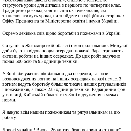
стартують уроки для дітлахів з першого по четвертий клас.
Традиційно розклад занять і список телеканалів, які
транслюватимуть уроки, ви знайдете на офіційних сторінках
Офісу Президента та Міністерства освіти і науки України.
Окремо декілька слів щодо боротьби з пожежами в Україні.
Ситуація в Житомирській області є контрольованою. Минулої
доби було ліквідовано два осередки пожежі. Зараз тривають
активні роботи на інших осередках. До цих робіт залучено
понад 500 осіб та 95 одиниць техніки.
У Зоні відчуження ліквідовано два осередки, загрози
розповсюдження вогню на інших осередках наразі немає. З
вогнем ведуть боротьбу більш як тисяча наших рятувальників
і пожежників, а також 235 одиниць техніки. Радіаційний фон
у столиці, Київській області та у Зоні відчуження в межах
норми.
Я дякую всім нашим пожежникам та рятувальникам за цю
роботу.
Дорогі українці! Вчора, 26 квітня, були роковини страшної