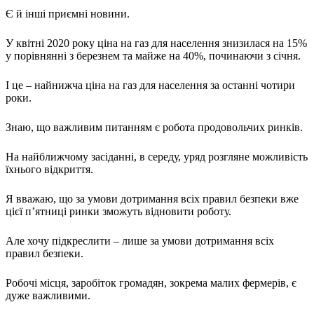
Харківська область
Є й інші приємні новини.
Херсонська область
Хмельницька область
У квітні 2020 року ціна на газ для населення знизилася на 15%
у порівнянні з березнем та майже на 40%, починаючи з січня.
Черкаська область
Чернівецька область
І це – найнижча ціна на газ для населення за останні чотири
Чернігівська область
роки.
Особи відповідальні за контактування з
питань укладення договорів
Знаю, що важливим питанням є робота продовольчих ринків.
На найближчому засіданні, в середу, уряд розгляне можливість
Вивчаємо жестову мову
їхнього відкриття.
Дитяча сторінка
Новини про жестову мову
Ресурс для вивчення жестових мов різних країн
Я вважаю, що за умови дотримання всіх правил безпеки вже
ЦУЖМ
цієї п’ятниці ринки зможуть відновити роботу.
Проєкт "Жестова мова для поліцейських"
Про шахрайські схеми
Але хочу підкреслити – лише за умови дотримання всіх
ВІКТОРИНА
правил безпеки.
На допомогу військовим
Медична термінологія жестовою мовою
Робочі місця, заробіток громадян, зокрема малих фермерів, є
дуже важливими.