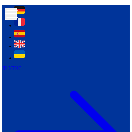
Контур психологічної безпеки глухих
Культура
Міжнародний тиждень глухих людей
Міжнародний тиждень глухих людей
2021
Міжнародний тиждень глухих людей
2022
Міжнародний тиждень глухих людей
2023
ID УТОГ
Міжнародний тиждень глухих людей
2024
Щоденні теми: 23 - 29 вересня
2024
Всеукраїнський пісенний
челендж «Україно, ти є!»
Молодіжний челендж «Жестова
мова для мене – це…»
Репортажі спеціальних та
інклюзивних начальних закладів
України