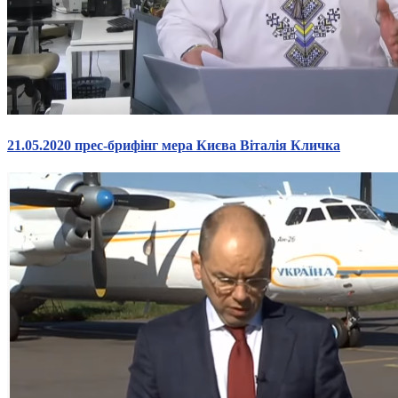
Харківська область
Херсонська область
Хмельницька область
Черкаська область
Чернівецька область
Чернігівська область
Особи відповідальні за контактування з
21.05.2020 прес-брифінг мера Києва Віталія Кличка
питань укладення договорів
Вивчаємо жестову мову
Дитяча сторінка
Новини про жестову мову
Ресурс для вивчення жестових мов різних країн
ЦУЖМ
Проєкт "Жестова мова для поліцейських"
Про шахрайські схеми
ВІКТОРИНА
На допомогу військовим
Медична термінологія жестовою мовою