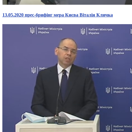
13.05.2020 прес-брифінг мера Києва Віталія Кличка