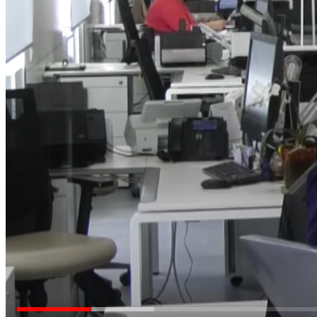
Молодіжні лідери УТОГ
Ветерани УТОГ
Мережа УТОГ
Підприємства УТОГ
Рекорди УТОГ
Видання УТОГ
Звіти
Посилання сторінок УТОГ
Контакти
Навчальні програми
Дошкільна освіта
Загальна освіта
Для абітурієнтів
Уроки
Українська жестова мова
Географія
Правознавство
Я досліджую світ
Реєстр перекладачів жестової мови Українського
товариства глухих
Підготовка перекладачів
"Сервіс УТОГ"