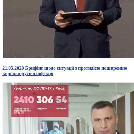
Статут УТОГ
Нормативна база УТОГ
Конвенція ООН
Законодавство
Декларації
Документи ВФГ
Міжнародні документи
21.05.2020 Брифінг щодо ситуації з протидією поширенню
коронавірусної інфекції