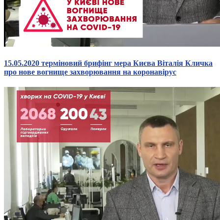
15.05.2020 терміновий брифінг мера Києва Віталія Кличка
про нове вогнище захворювання на коронавірус