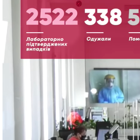
Кадрові зміни
Працевлаштування
Про глухих
Постаті в УТОГ
Все про УТОГ: ваші права, послуги та підтримка:
Важлива інформація
Благодійні справи
Історія глухих
Коронавірус
Брифінги
Корисні інформаційні матеріали від Т. Ломакіної
Офіційна інформація
Про УТОГ
Керівництво УТОГ
Громадські ради УТОГ ⩺
Всеукраїнська Рада голів обласних
організацій УТОГ
Всеукраїнська Рада ветеранів УТОГ
Всеукраїнська Рада перекладачів жестової
мови УТОГ
Всеукраїнська Рада директорів УТОГ
Всеукраїнська молодіжна Рада УТОГ