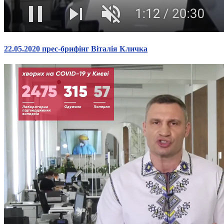
Атестація
Безбар'єрність для глухих
Вінницька область
Волинська область
Дніпропетровська область
22.05.2020 прес-брифінг Віталія Кличка
Донецька область
Житомирська область
Закарпатська область
Запорізька область
Івано-Франківська область
Київ
Київська область
Кіровоградська область
Львівська область
Миколаївська область
Одеська область
Полтавська область
Рівненська область
Сумська область
Тернопільська область