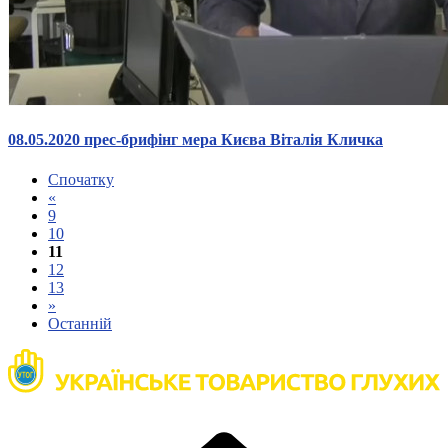
08.05.2020 прес-брифінг мера Києва Віталія Кличка
Спочатку
«
9
10
11
12
13
»
Останній