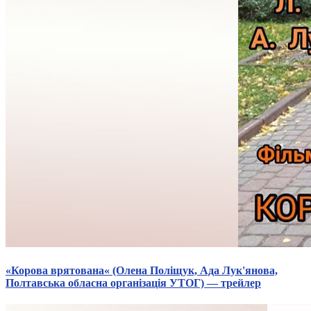
«Корова врятована« (Олена Поліщук, Ада Лук'янова,
Полтавська обласна організація УТОГ) — трейлер