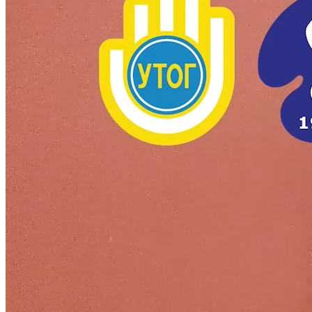
Харківська область
Херсонська область
Хмельницька область
Черкаська область
Чернівецька область
Чернігівська область
Особи відповідальні за контактування з
питань укладення договорів
Вивчаємо жестову мову
Дитяча сторінка
Новини про жестову мову
Ресурс для вивчення жестових мов різних країн
ЦУЖМ
Проєкт "Жестова мова для поліцейських"
Про шахрайські схеми
ВІКТОРИНА
На допомогу військовим
Медична термінологія жестовою мовою