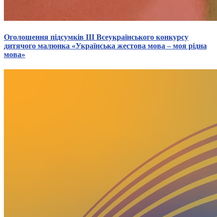
Оголошення підсумків III Всеукраїнського конкурсу
дитячого малюнка «Українська жестова мова – моя рідна
мова»