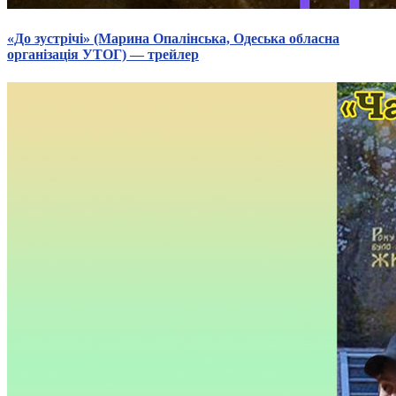
«До зустрічі» (Марина Опалінська, Одеська обласна
організація УТОГ) — трейлер