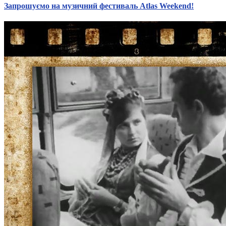
Молодіжні лідери УТОГ
Запрошуємо на музичний фестиваль Atlas Weekend!
Ветерани УТОГ
Мережа УТОГ
Підприємства УТОГ
Рекорди УТОГ
Видання УТОГ
Звіти
Посилання сторінок УТОГ
Контакти
Навчальні програми
Дошкільна освіта
Загальна освіта
Для абітурієнтів
Уроки
Українська жестова мова
Географія
Правознавство
Я досліджую світ
Реєстр перекладачів жестової мови Українського
товариства глухих
Підготовка перекладачів
"Сервіс УТОГ"