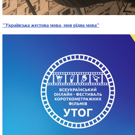
"Українська жестова мова- моя рідна мова"