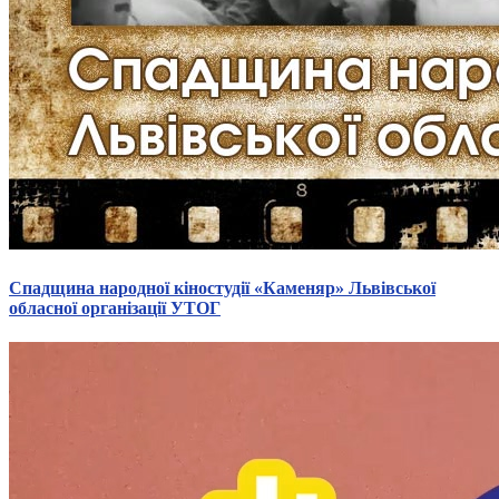
Атестація
Безбар'єрність для глухих
Вінницька область
Волинська область
Дніпропетровська область
Донецька область
Житомирська область
Закарпатська область
Запорізька область
Івано-Франківська область
Київ
Київська область
Спадщина народної кіностудії «Каменяр» Львівської
обласної організації УТОГ
Кіровоградська область
Львівська область
Миколаївська область
Одеська область
Полтавська область
Рівненська область
Сумська область
Тернопільська область