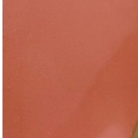
Статут УТОГ
Нормативна база УТОГ
Конвенція ООН
Законодавство
Декларації
Документи ВФГ
Міжнародні документи