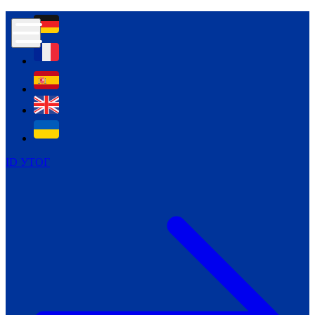
Контур психологічної безпеки глухих
Культура
Міжнародний тиждень глухих людей
Міжнародний тиждень глухих людей
2021
Міжнародний тиждень глухих людей
2022
Міжнародний тиждень глухих людей
2023
ID УТОГ
Міжнародний тиждень глухих людей
2024
Щоденні теми: 23 - 29 вересня
2024
Всеукраїнський пісенний
челендж «Україно, ти є!»
Молодіжний челендж «Жестова
мова для мене – це…»
Репортажі спеціальних та
інклюзивних начальних закладів
України