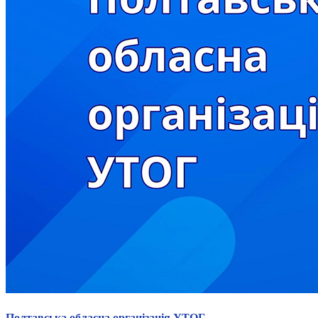
Атестація
Безбар'єрність для глухих
Вінницька область
Волинська область
Дніпропетровська область
Донецька область
Житомирська область
Закарпатська область
Запорізька область
Івано-Франківська область
Київ
Київська область
Кіровоградська область
Львівська область
Миколаївська область
Одеська область
Полтавська область
Рівненська область
Сумська область
Тернопільська область
Полтавська обласна організація УТОГ