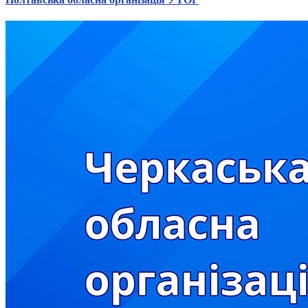
Харківська область
Херсонська область
Хмельницька область
Черкаська область
Чернівецька область
Чернігівська область
Особи відповідальні за контактування з
питань укладення договорів
Вивчаємо жестову мову
Дитяча сторінка
Новини про жестову мову
Ресурс для вивчення жестових мов різних країн
ЦУЖМ
Проєкт "Жестова мова для поліцейських"
Про шахрайські схеми
ВІКТОРИНА
На допомогу військовим
Медична термінологія жестовою мовою