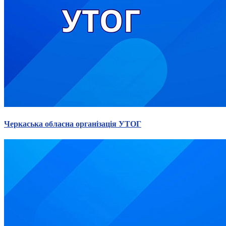
Статут УТОГ
Нормативна база УТОГ
Конвенція ООН
Законодавство
Декларації
Документи ВФГ
Міжнародні документи
Черкаська обласна організація УТОГ