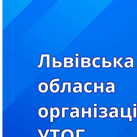
Кадрові зміни
Працевлаштування
Про глухих
Постаті в УТОГ
Все про УТОГ: ваші права, послуги та підтримка:
Важлива інформація
Благодійні справи
Історія глухих
Коронавірус
Брифінги
Корисні інформаційні матеріали від Т. Ломакіної
Офіційна інформація
Про УТОГ
Керівництво УТОГ
Громадські ради УТОГ ⩺
Всеукраїнська Рада голів обласних
організацій УТОГ
Всеукраїнська Рада ветеранів УТОГ
Всеукраїнська Рада перекладачів жестової
мови УТОГ
Всеукраїнська Рада директорів УТОГ
Всеукраїнська молодіжна Рада УТОГ