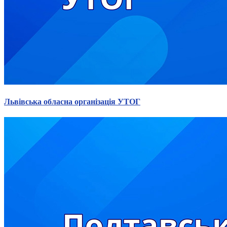
Молодіжні лідери УТОГ
Ветерани УТОГ
Мережа УТОГ
Підприємства УТОГ
Рекорди УТОГ
Видання УТОГ
Звіти
Посилання сторінок УТОГ
Контакти
Навчальні програми
Львівська обласна організація УТОГ
Дошкільна освіта
Загальна освіта
Для абітурієнтів
Уроки
Українська жестова мова
Географія
Правознавство
Я досліджую світ
Реєстр перекладачів жестової мови Українського
товариства глухих
Підготовка перекладачів
"Сервіс УТОГ"