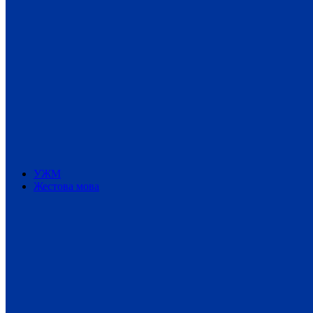
УЖМ
Жестова мова