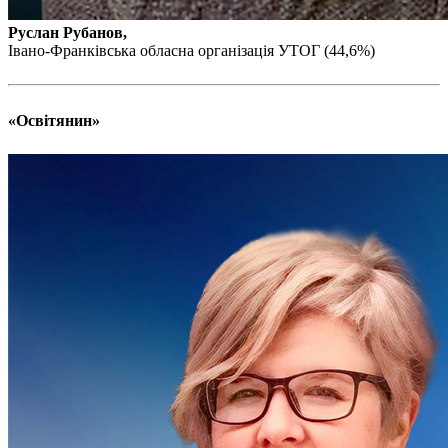
Статут УТОГ
Нормативна база УТОГ
Руслан Рубанов,
Конвенція ООН
Івано-Франківська обласна організація УТОГ (44,6%)
Законодавство
Декларації
Документи ВФГ
Міжнародні документи
«Освітянин»