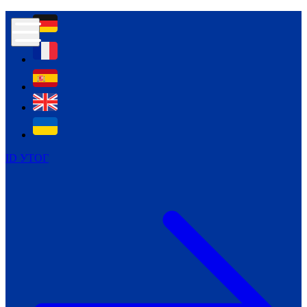
Контур психологічної безпеки глухих
Культура
Міжнародний тиждень глухих людей
Міжнародний тиждень глухих людей
2021
Міжнародний тиждень глухих людей
2022
Міжнародний тиждень глухих людей
2023
ID УТОГ
Міжнародний тиждень глухих людей
2024
Щоденні теми: 23 - 29 вересня
2024
Всеукраїнський пісенний
челендж «Україно, ти є!»
Молодіжний челендж «Жестова
мова для мене – це…»
Репортажі спеціальних та
інклюзивних начальних закладів
України