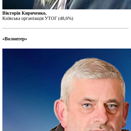
Атестація
Безбар'єрність для глухих
Вікторія Кириченко,
Вінницька область
Київська організація УТОГ (48,6%)
Волинська область
Дніпропетровська область
Донецька область
«Волонтер»
Житомирська область
Закарпатська область
Запорізька область
Івано-Франківська область
Київ
Київська область
Кіровоградська область
Львівська область
Миколаївська область
Одеська область
Полтавська область
Рівненська область
Сумська область
Тернопільська область