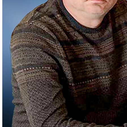
Харківська область
Херсонська область
Хмельницька область
Черкаська область
Чернівецька область
Чернігівська область
Особи відповідальні за контактування з
питань укладення договорів
Вивчаємо жестову мову
Дитяча сторінка
Новини про жестову мову
Ресурс для вивчення жестових мов різних країн
ЦУЖМ
Проєкт "Жестова мова для поліцейських"
Про шахрайські схеми
ВІКТОРИНА
На допомогу військовим
Медична термінологія жестовою мовою