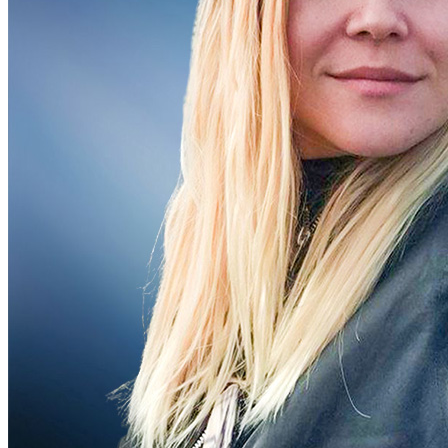
Молодіжні лідери УТОГ
Ветерани УТОГ
Мережа УТОГ
Підприємства УТОГ
Рекорди УТОГ
Видання УТОГ
Звіти
Посилання сторінок УТОГ
Контакти
Навчальні програми
Дошкільна освіта
Загальна освіта
Для абітурієнтів
Уроки
Українська жестова мова
Географія
Правознавство
Я досліджую світ
Реєстр перекладачів жестової мови Українського
товариства глухих
Підготовка перекладачів
"Сервіс УТОГ"